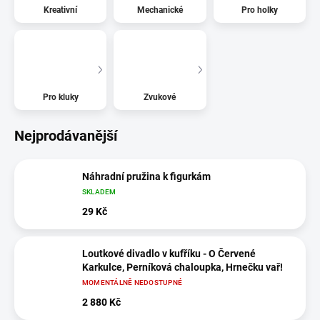
Kreativní
Mechanické
Pro holky
Pro kluky
Zvukové
Nejprodávanější
Náhradní pružina k figurkám
SKLADEM
29 Kč
Loutkové divadlo v kufříku - O Červené
Karkulce, Perníková chaloupka, Hrnečku vař!
MOMENTÁLNĚ NEDOSTUPNÉ
2 880 Kč