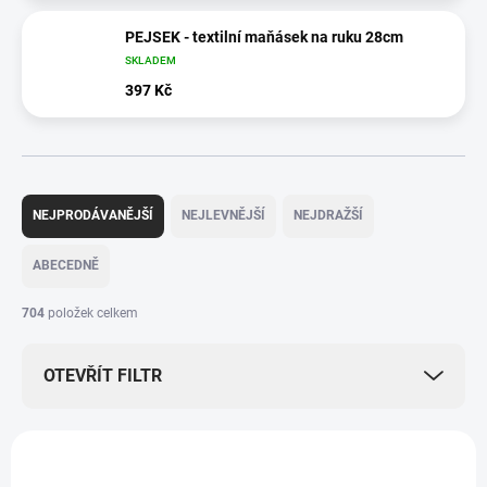
PEJSEK - textilní maňásek na ruku 28cm
SKLADEM
397 Kč
Ř
a
NEJPRODÁVANĚJŠÍ
NEJLEVNĚJŠÍ
NEJDRAŽŠÍ
z
e
ABECEDNĚ
n
í
704
položek celkem
p
r
OTEVŘÍT FILTR
o
d
u
V
k
ý
ZNACKA_KROKIDO
t