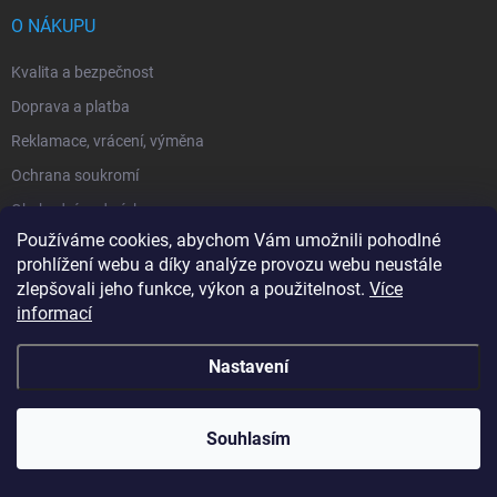
t
í
O NÁKUPU
Kvalita a bezpečnost
Doprava a platba
Reklamace, vrácení, výměna
Ochrana soukromí
Obchodní podmínky
Používáme cookies, abychom Vám umožnili pohodlné
Náměty a tipy ke hře
prohlížení webu a díky analýze provozu webu neustále
Moje objednávka
zlepšovali jeho funkce, výkon a použitelnost.
Více
informací
O NÁS
Nastavení
Hodnocení obchodu
Kdo jsme a co nabízíme
Souhlasím
Proč u nás nakupovat
Velkoobchod + Export