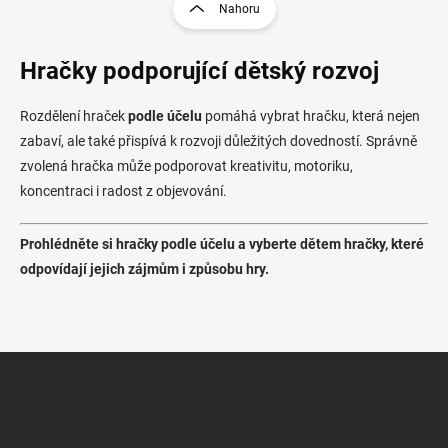
r
Nahoru
á
á
d
n
a
Hračky podporující dětský rozvoj
k
c
o
í
p
v
Rozdělení hraček
podle účelu
pomáhá vybrat hračku, která nejen
r
á
zabaví, ale také přispívá k rozvoji důležitých dovedností. Správně
v
n
k
zvolená hračka může podporovat kreativitu, motoriku,
í
y
koncentraci i radost z objevování.
v
ý
p
Prohlédněte si hračky podle účelu a vyberte dětem hračky, které
i
odpovídají jejich zájmům i způsobu hry.
s
u
Z
á
p
a