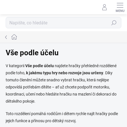
Přejít
na
obsah
Hledat
Domů
Vše podle účelu
V kategorii
Vše podle účelu
najdete hračky přehledně rozdělené
podle toho,
k jakému typu hry nebo rozvoje jsou určeny
. Díky
tomuto členění můžete snadno vybrat hračku, která nejlépe
odpovídá potřebám dítěte – ať už chcete podpořit motoriku,
koordinaci, učení nebo hledáte hračku na mazlení či dekoraci do
dětského pokoje.
Toto rozdělení pomáhá rodičům i dětem rychle najít hračky podle
jejich funkce a přínosu pro dětský rozvoj.