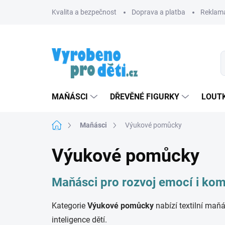
Přejít
Kvalita a bezpečnost
Doprava a platba
Reklama
na
obsah
MAŇÁSCI
DŘEVĚNÉ FIGURKY
LOUTK
Domů
Maňásci
Výukové pomůcky
Výukové pomůcky
Maňásci pro rozvoj emocí i ko
Kategorie
Výukové pomůcky
nabízí textilní maňá
inteligence dětí.