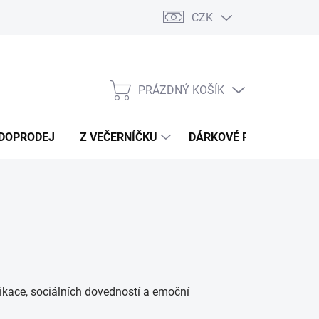
CZK
Náměty a tipy ke hře
Moje objednávka
PRÁZDNÝ KOŠÍK
NÁKUPNÍ
KOŠÍK
DOPRODEJ
Z VEČERNÍČKU
DÁRKOVÉ POUKAZY
nikace, sociálních dovedností a emoční