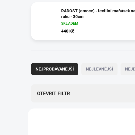
RADOST (emoce) - textilní maňásek n
ruku - 30cm
SKLADEM
440 Kč
Ř
a
NEJPRODÁVANĚJŠÍ
NEJLEVNĚJŠÍ
NEJD
z
e
n
í
OTEVŘÍT FILTR
p
r
V
o
ý
ZNACKA_USTREDNA_BRNO
d
p
u
i
k