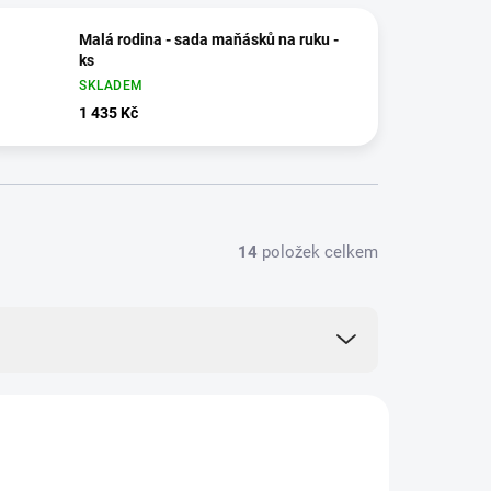
Malá rodina - sada maňásků na ruku -
ks
SKLADEM
1 435 Kč
14
položek celkem
TIP
ZNACKA_USTREDNA_BRNO