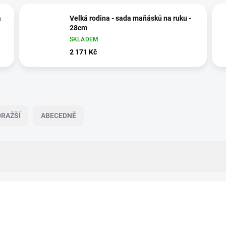
a
Velká rodina - sada maňásků na ruku -
28cm
SKLADEM
2 171 Kč
RAŽŠÍ
ABECEDNĚ
ZNACKA_USTREDNA_BRNO