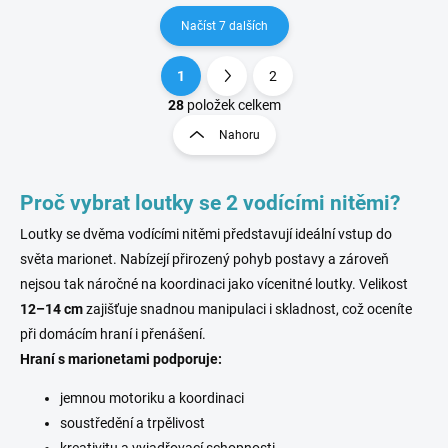
Načíst 7 dalších
1
2
O
S
v
t
28
položek celkem
l
r
Nahoru
á
á
d
n
a
k
c
Proč vybrat loutky se 2 vodícími nitěmi?
o
í
p
Loutky se dvěma vodícími nitěmi představují ideální vstup do
v
r
á
světa marionet. Nabízejí přirozený pohyb postavy a zároveň
v
n
nejsou tak náročné na koordinaci jako vícenitné loutky. Velikost
k
í
12–14 cm
zajišťuje snadnou manipulaci i skladnost, což oceníte
y
v
při domácím hraní i přenášení.
ý
Hraní s marionetami podporuje:
p
i
jemnou motoriku a koordinaci
s
soustředění a trpělivost
u
kreativitu a vyjadřovací schopnosti