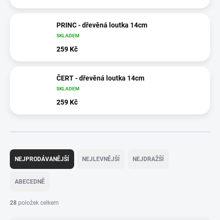
PRINC - dřevěná loutka 14cm
SKLADEM
259 Kč
ČERT - dřevěná loutka 14cm
SKLADEM
259 Kč
Ř
a
NEJPRODÁVANĚJŠÍ
NEJLEVNĚJŠÍ
NEJDRAŽŠÍ
z
e
ABECEDNĚ
n
í
28
položek celkem
p