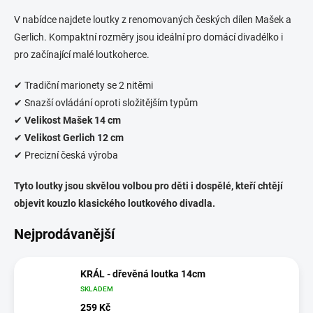
V nabídce najdete loutky z renomovaných českých dílen Mašek a
Gerlich. Kompaktní rozměry jsou ideální pro domácí divadélko i
pro začínající malé loutkoherce.
✔ Tradiční marionety se 2 nitěmi
✔ Snazší ovládání oproti složitějším typům
✔
Velikost Mašek 14 cm
✔
Velikost Gerlich 12 cm
✔ Precizní česká výroba
Tyto loutky jsou skvělou volbou pro děti i dospělé, kteří chtějí
objevit kouzlo klasického loutkového divadla.
Nejprodávanější
KRÁL - dřevěná loutka 14cm
SKLADEM
259 Kč