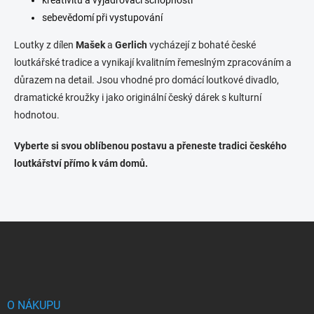
sebevědomí při vystupování
Loutky z dílen
Mašek
a
Gerlich
vycházejí z bohaté české
loutkářské tradice a vynikají kvalitním řemeslným zpracováním a
důrazem na detail. Jsou vhodné pro domácí loutkové divadlo,
dramatické kroužky i jako originální český dárek s kulturní
hodnotou.
Vyberte si svou oblíbenou postavu a přeneste tradici českého
loutkářství přímo k vám domů.
Z
á
p
a
t
í
O NÁKUPU