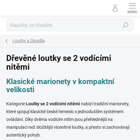
Přejít
na
obsah
Hledat
Loutky a Divadla
Dřevěné loutky se 2 vodícími
nitěmi
Klasické marionety v kompaktní
velikosti
Kategorie
Loutky se 2 vodícími nitěmi
nabízí tradiční marionety,
které spojují klasické české řemeslo s jednodušším systémem
ovládání. Díky dvěma vodícím nitím jsou přehlednější na
manipulaci než složitější vícenitné loutky, a přesto si zachovávají
autentický pohyb.