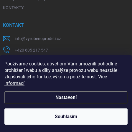
KONTAKTY
KONTAKT
info
@
vyrobenoprodeti.cz
+420 605 217 547
Jsme na telefonu Po-Pá 9:00-17:00
Používáme cookies, abychom Vám umožnili pohodlné
prohlížení webu a díky analýze provozu webu neustále
http://facebook.com/vyrobenoprodeti
zlepšovali jeho funkce, výkon a použitelnost.
Více
informací
Nastavení
Souhlasím