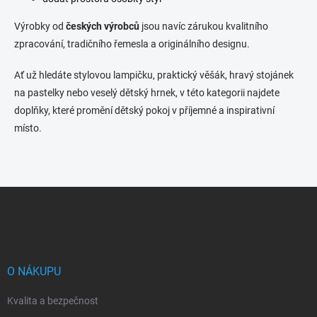
Výrobky od
českých výrobců
jsou navíc zárukou kvalitního
zpracování, tradičního řemesla a originálního designu.
Ať už hledáte stylovou lampičku, praktický věšák, hravý stojánek
na pastelky nebo veselý dětský hrnek, v této kategorii najdete
doplňky, které promění dětský pokoj v příjemné a inspirativní
místo.
Z
á
p
a
t
í
O NÁKUPU
Kvalita a bezpečnost