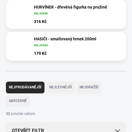
HURVÍNEK - dřevěná figurka na pružině
SKLADEM
316 Kč
HASIČI - smaltovaný hrnek 200ml
SKLADEM
179 Kč
Ř
a
NEJPRODÁVANĚJŠÍ
NEJLEVNĚJŠÍ
NEJDRAŽŠÍ
z
e
ABECEDNĚ
n
í
32
položek celkem
p
r
OTEVŘÍT FILTR
o