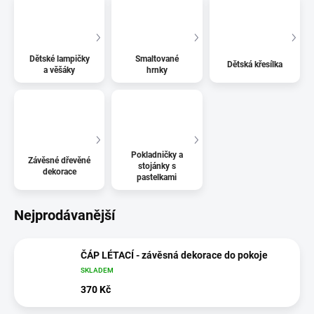
Dětské lampičky
Smaltované
Dětská křesílka
a věšáky
hrnky
Pokladničky a
Závěsné dřevěné
stojánky s
dekorace
pastelkami
Nejprodávanější
ČÁP LÉTACÍ - závěsná dekorace do pokoje
SKLADEM
370 Kč