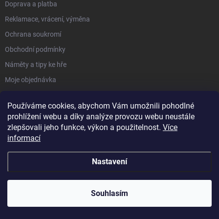
Doprava a platba
Reklamace, vrácení, výměna
Ochrana soukromí
Obchodní podmínky
Náměty a tipy ke hře
Moje objednávka
Používáme cookies, abychom Vám umožnili pohodlné
O NÁS
prohlížení webu a díky analýze provozu webu neustále
zlepšovali jeho funkce, výkon a použitelnost.
Více
Hodnocení obchodu
informací
Kdo jsme a co nabízíme
Nastavení
Proč u nás nakupovat
Velkoobchod + Export
Školky a dětské skupiny
Souhlasím
KONTAKTY