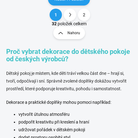
1
2
O
S
v
t
32
položek celkem
l
r
Nahoru
á
á
d
n
a
Proč vybrat dekorace do dětského pokoje
k
c
o
í
od českých výrobců?
p
v
r
á
Dětský pokoj je místem, kde děti tráví velkou část dne – hrají si,
v
n
k
tvoří, odpočívají i sní. Správně zvolené doplňky dokážou vytvořit
í
y
prostředí, které podporuje kreativitu, pohodu i samostatnost.
v
ý
Dekorace a praktické doplňky mohou pomoci například:
p
i
vytvořit útulnou atmosféru
s
u
podpořit kreativitu při kreslení a hraní
udržovat pořádek v dětském pokoji
dodat prostoru osobitý styl