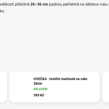
velikosti přibližně
26–36 cm
padnou perfektně na dětskou ruku i
ko.
OVEČKA - textilní maňásek na ruku
28cm
SKLADEM
393 Kč