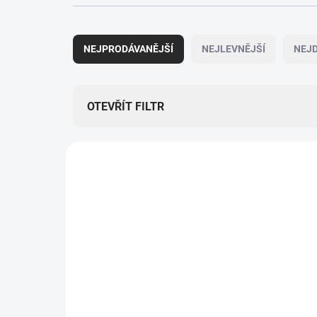
Ř
a
NEJPRODÁVANĚJŠÍ
NEJLEVNĚJŠÍ
NEJD
z
e
n
í
OTEVŘÍT FILTR
p
r
V
o
ý
TIP
d
p
u
ZNACKA_USTREDNA_BRNO
i
k
s
t
p
ů
r
o
d
u
k