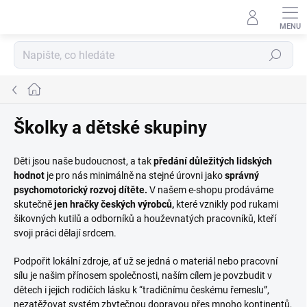
Přejít
na
obsah
Hledat
Domů
Školky a dětské skupiny
Děti jsou naše budoucnost, a tak
předání důležitých lidských
hodnot
je pro nás minimálně na stejné úrovni jako
správný
psychomotorický rozvoj dítěte.
V našem e-shopu prodáváme
skutečně
jen hračky českých výrobců,
které vznikly pod rukami
šikovných kutilů a odborníků a houževnatých pracovníků, kteří
svoji práci dělají srdcem.
Podpořit lokální zdroje, ať už se jedná o materiál nebo pracovní
sílu je našim přínosem společnosti, naším cílem je povzbudit v
dětech i jejich rodičích lásku k “tradičnímu českému řemeslu”,
nezatěžovat systém zbytečnou dopravou přes mnoho kontinentů,