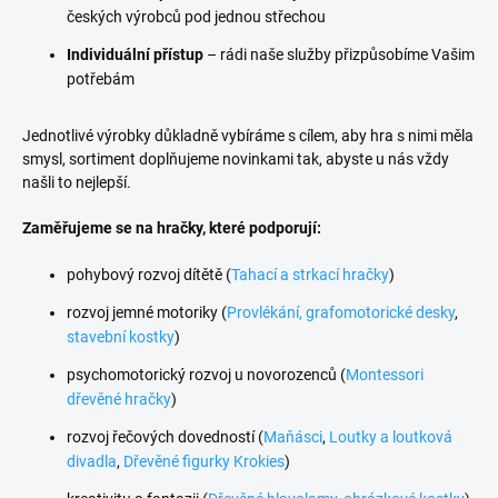
českých výrobců pod jednou střechou
Individuální přístup
– rádi naše služby přizpůsobíme Vašim
potřebám
Jednotlivé výrobky důkladně vybíráme s cílem, aby hra s nimi měla
smysl, sortiment doplňujeme novinkami tak, abyste u nás vždy
našli to nejlepší.
Zaměřujeme se na hračky, které podporují:
pohybový rozvoj dítětě (
Tahací a strkací hračky
)
rozvoj jemné motoriky (
Provlékání, grafomotorické desky
,
stavební kostky
)
psychomotorický rozvoj u novorozenců (
Montessori
dřevěné hračky
)
rozvoj řečových dovedností (
Maňásci
,
Loutky a loutková
divadla
,
Dřevěné figurky Krokies
)