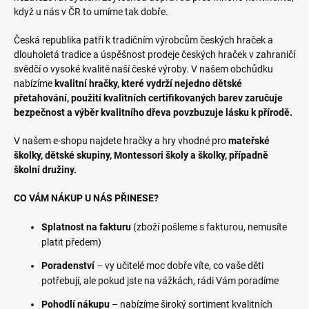
když u nás v ČR to umíme tak dobře.
Česká republika patří k tradičním výrobcům českých hraček a
dlouholetá tradice a úspěšnost prodeje českých hraček v zahraničí
svědčí o vysoké kvalitě naší české výroby. V našem obchůdku
nabízíme
kvalitní hračky, které vydrží nejedno dětské
přetahování, použití kvalitních certifikovaných barev zaručuje
bezpečnost a výběr kvalitního dřeva povzbuzuje lásku k přírodě.
V našem e-shopu najdete hračky a hry vhodné pro
mateřské
školky, dětské skupiny, Montessori školy a školky, případně
školní družiny.
CO VÁM NÁKUP U NÁS PŘINESE?
Splatnost na fakturu
(zboží pošleme s fakturou, nemusíte
platit předem)
Poradenství
– vy učitelé moc dobře víte, co vaše děti
potřebují, ale pokud jste na vážkách, rádi Vám poradíme
Pohodlí nákupu
– nabízíme široký sortiment kvalitních