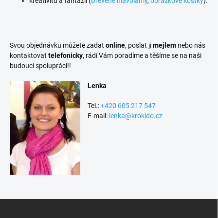
kreativitu a fantazii (
Dřevěné hlavolamy
,
obrázkové kostky
).
Svou objednávku můžete zadat
online
, poslat ji
mejlem
nebo nás
kontaktovat
telefonicky
, rádi Vám poradíme a těšíme se na naši
budoucí spolupráci!!
Lenka
Tel.:
+420 605 217 547
E-mail:
lenka@krokido.cz
Z
á