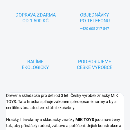
DOPRAVA ZDARMA
OBJEDNÁVKY
OD 1.500 KČ
PO TELEFONU
+420 605 217 547
BALÍME
PODPORUJEME
EKOLOGICKY
ČESKÉ VÝROBCE
Dřevěná skládačka pro děti od 3 let. Český výrobek značky MIK
TOYS. Tato hračka splňuje zákonem předepsané normy a byla
certifikována atestem státní zkušebny.
Hračky, hlavolamy a skládačky značky
MIK TOYS
jsou navrženy
tak, aby přinášely radost, zábavu a potěšení. Jejich konstrukce a