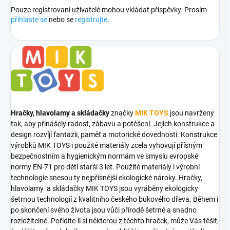
Pouze registrovaní uživatelé mohou vkládat příspěvky. Prosím
přihlaste se
nebo se
registrujte
.
Hračky, hlavolamy a skládačky
značky
MIK TOYS
jsou navrženy
tak, aby přinášely radost, zábavu a potěšení. Jejich konstrukce a
design rozvíjí fantazii, paměť a motorické dovednosti. Konstrukce
výrobků MIK TOYS i použité materiály zcela vyhovují přísným
bezpečnostním a hygienickým normám ve smyslu evropské
normy EN-71 pro děti starší 3 let. Použité materiály i výrobní
technologie snesou ty nejpřísnější ekologické nároky. Hračky,
hlavolamy a skládačky MIK TOYS jsou vyráběny ekologicky
šetrnou technologií z kvalitního českého bukového dřeva. Během i
po skončení svého života jsou vůči přírodě šetrné a snadno
rozložitelné. Pořídíte-li si některou z těchto hraček, může Vás těšit,