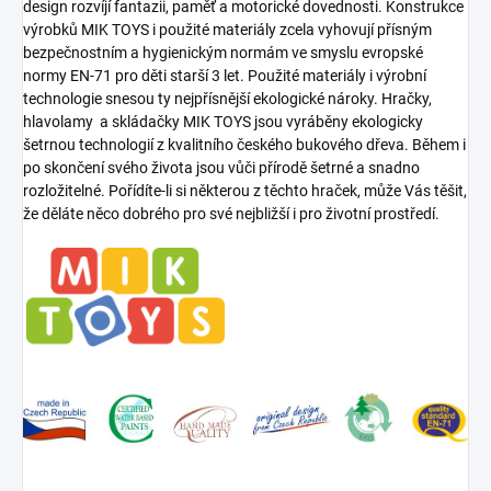
design rozvíjí fantazii, paměť a motorické dovednosti. Konstrukce
výrobků MIK TOYS i použité materiály zcela vyhovují přísným
bezpečnostním a hygienickým normám ve smyslu evropské
normy EN-71 pro děti starší 3 let. Použité materiály i výrobní
technologie snesou ty nejpřísnější ekologické nároky. Hračky,
hlavolamy a skládačky MIK TOYS jsou vyráběny ekologicky
šetrnou technologií z kvalitního českého bukového dřeva. Během i
po skončení svého života jsou vůči přírodě šetrné a snadno
rozložitelné. Pořídíte-li si některou z těchto hraček, může Vás těšit,
že děláte něco dobrého pro své nejbližší i pro životní prostředí.