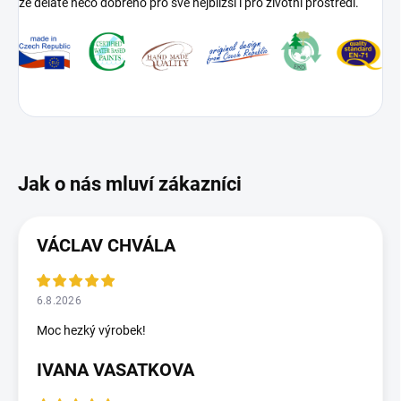
že děláte něco dobrého pro své nejbližší i pro životní prostředí.
VÁCLAV CHVÁLA
6.8.2026
Moc hezký výrobek!
IVANA VASATKOVA