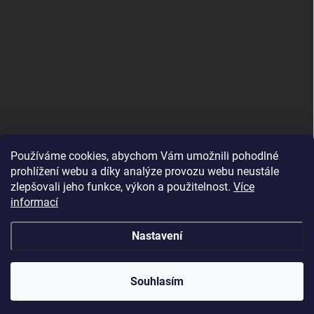
Používáme cookies, abychom Vám umožnili pohodlné
prohlížení webu a díky analýze provozu webu neustále
zlepšovali jeho funkce, výkon a použitelnost.
Více
B2B shop pro obchodníky - www.krokido.cz
informací
Nastavení
Copyright 2026
Vyrobenoprodeti.cz
. Všechna práva vyhrazena.
Souhlasím
Vytvořil Shoptet