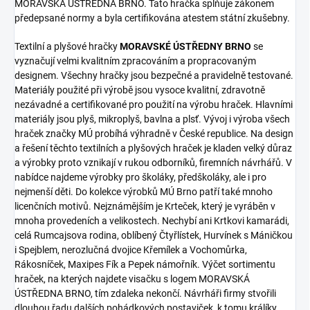
MORAVSKÁ ÚSTŘEDNA BRNO. Tato hračka splňuje zákonem
předepsané normy a byla certifikována atestem státní zkušebny.
Textilní a plyšové hračky
MORAVSKÉ ÚSTŘEDNY BRNO
se
vyznačují velmi kvalitním zpracováním a propracovaným
designem. Všechny hračky jsou bezpečné a pravidelně testované.
Materiály použité při výrobě jsou vysoce kvalitní, zdravotně
nezávadné a certifikované pro použití na výrobu hraček. Hlavními
materiály jsou plyš, mikroplyš, bavlna a plsť. Vývoj i výroba všech
hraček značky MÚ probíhá výhradně v České republice. Na design
a řešení těchto textilních a plyšových hraček je kladen velký důraz
a výrobky proto vznikají v rukou odborníků, firemních návrhářů. V
nabídce najdeme výrobky pro školáky, předškoláky, ale i pro
nejmenší děti. Do kolekce výrobků MÚ Brno patří také mnoho
licenčních motivů. Nejznámějším je Krteček, který je vyráběn v
mnoha provedeních a velikostech. Nechybí ani Krtkovi kamarádi,
celá Rumcajsova rodina, oblíbený Čtyřlístek, Hurvínek s Máničkou
i Spejblem, nerozlučná dvojice Křemílek a Vochomůrka,
Rákosníček, Maxipes Fík a Pepek námořník. Výčet sortimentu
hraček, na kterých najdete visačku s logem MORAVSKÁ
ÚSTŘEDNA BRNO, tím zdaleka nekončí. Návrháři firmy stvořili
dlouhou řadu dalších pohádkových postaviček, k tomu králíky,