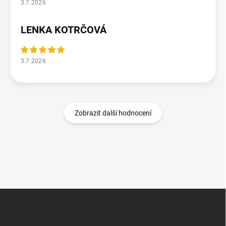
3.7.2026
LENKA KOTRČOVÁ
3.7.2026
Zobrazit další hodnocení
Z
á
p