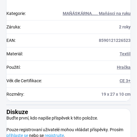
Kategorie
:
MAŇÁSKÁRNA..... Maňásci na ruku
Záruka
:
2 roky
EAN
:
8590121226523
Materiál
:
Textil
Použití
:
Hračka
Věk dle Certifikace
:
CE 3+
Rozměry
:
19 x 27 x 10 cm
Diskuze
Buďte první, kdo napíše příspěvek k této položce.
Pouze registrovaní uživatelé mohou vkládat příspěvky. Prosím
přihlaste se
nebo se
registrujte
.