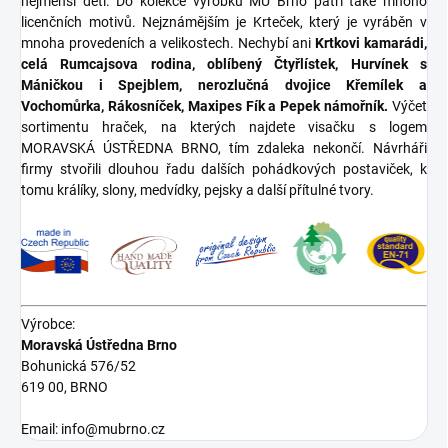
nejmenší děti. Do kolekce výrobků MÚ Brno patří také mnoho
licenčních motivů. Nejznámějším je Krteček, který je vyráběn v
mnoha provedeních a velikostech. Nechybí ani
Krtkovi kamarádi,
celá Rumcajsova rodina, oblíbený Čtyřlístek, Hurvínek s
Máničkou i Spejblem, nerozlučná dvojice Křemílek a
Vochomůrka, Rákosníček, Maxipes Fík a Pepek námořník.
Výčet
sortimentu hraček, na kterých najdete visačku s logem
MORAVSKÁ ÚSTŘEDNA BRNO, tím zdaleka nekončí. Návrháři
firmy stvořili dlouhou řadu dalších pohádkových postaviček, k
tomu králíky, slony, medvídky, pejsky a další přítulné tvory.
Výrobce:
Moravská Ústředna Brno
Bohunická 576/52
619 00, BRNO
Email: info@mubrno.cz