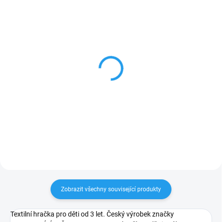
SKLADEM
SKLADEM
KVÍDO - textilní maňásek
BOHOUŠ - textilní
na ruku 28cm
maňásek na ruku 27cm
393 Kč
393 Kč
Do košíku
Do košíku
Zobrazit všechny související produkty
Textilní hračka pro děti od 3 let. Český výrobek značky