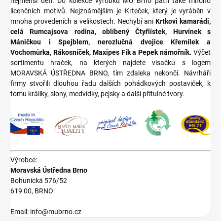
nejmenší děti. Do kolekce výrobků MÚ Brno patří také mnoho
licenčních motivů. Nejznámějším je Krteček, který je vyráběn v
mnoha provedeních a velikostech. Nechybí ani
Krtkovi kamarádi,
celá Rumcajsova rodina, oblíbený Čtyřlístek, Hurvínek s
Máničkou i Spejblem, nerozlučná dvojice Křemílek a
Vochomůrka, Rákosníček, Maxipes Fík a Pepek námořník.
Výčet
sortimentu hraček, na kterých najdete visačku s logem
MORAVSKÁ ÚSTŘEDNA BRNO, tím zdaleka nekončí. Návrháři
firmy stvořili dlouhou řadu dalších pohádkových postaviček, k
tomu králíky, slony, medvídky, pejsky a další přítulné tvory.
Výrobce:
Moravská Ústředna Brno
Bohunická 576/52
619 00, BRNO
Email: info@mubrno.cz