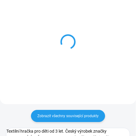
SKLADEM
SKLADEM
Krteček - Zástěra
Krteček - Taštička
tyrkysová 122-128
20x8cm zelená
239 Kč
158 Kč
Do košíku
Do košíku
Zobrazit všechny související produkty
Textilní hračka pro děti od 3 let. Český výrobek značky