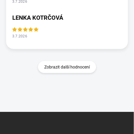
3.7.2026
LENKA KOTRČOVÁ
3.7.2026
Zobrazit další hodnocení
Z
á
p