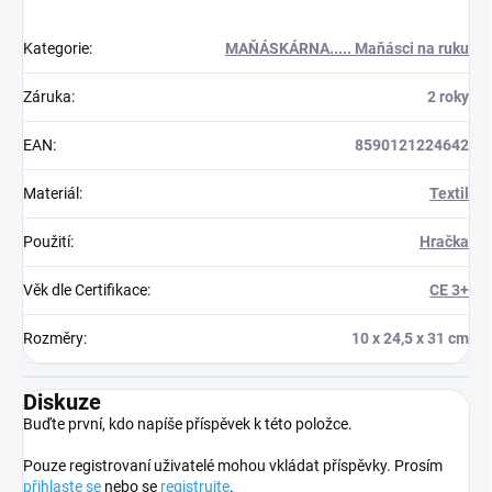
Kategorie
:
MAŇÁSKÁRNA..... Maňásci na ruku
Záruka
:
2 roky
EAN
:
8590121224642
Materiál
:
Textil
Použití
:
Hračka
Věk dle Certifikace
:
CE 3+
Rozměry
:
10 x 24,5 x 31 cm
Diskuze
Buďte první, kdo napíše příspěvek k této položce.
Pouze registrovaní uživatelé mohou vkládat příspěvky. Prosím
přihlaste se
nebo se
registrujte
.