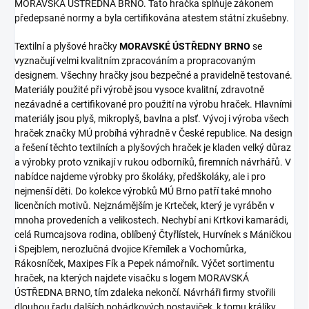
MORAVSKÁ ÚSTŘEDNA BRNO. Tato hračka splňuje zákonem
předepsané normy a byla certifikována atestem státní zkušebny.
Textilní a plyšové hračky
MORAVSKÉ ÚSTŘEDNY BRNO
se
vyznačují velmi kvalitním zpracováním a propracovaným
designem. Všechny hračky jsou bezpečné a pravidelně testované.
Materiály použité při výrobě jsou vysoce kvalitní, zdravotně
nezávadné a certifikované pro použití na výrobu hraček. Hlavními
materiály jsou plyš, mikroplyš, bavlna a plsť. Vývoj i výroba všech
hraček značky MÚ probíhá výhradně v České republice. Na design
a řešení těchto textilních a plyšových hraček je kladen velký důraz
a výrobky proto vznikají v rukou odborníků, firemních návrhářů. V
nabídce najdeme výrobky pro školáky, předškoláky, ale i pro
nejmenší děti. Do kolekce výrobků MÚ Brno patří také mnoho
licenčních motivů. Nejznámějším je Krteček, který je vyráběn v
mnoha provedeních a velikostech. Nechybí ani Krtkovi kamarádi,
celá Rumcajsova rodina, oblíbený Čtyřlístek, Hurvínek s Máničkou
i Spejblem, nerozlučná dvojice Křemílek a Vochomůrka,
Rákosníček, Maxipes Fík a Pepek námořník. Výčet sortimentu
hraček, na kterých najdete visačku s logem MORAVSKÁ
ÚSTŘEDNA BRNO, tím zdaleka nekončí. Návrháři firmy stvořili
dlouhou řadu dalších pohádkových postaviček, k tomu králíky,