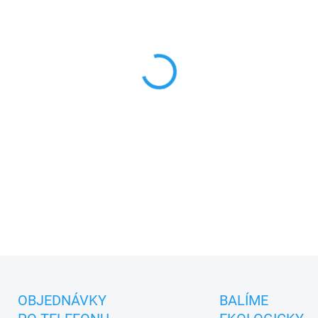
cena:
MŮŽEME DORUČIT DO:
11.8.2
−
+
Jsem Koza, pohádkový maňás
dětské nebo dámské ruce. S
hurá pojď si se mnou hrát.
DETAILNÍ INFORMACE
ZEPTAT SE
OBJEDNÁVKY
BALÍME