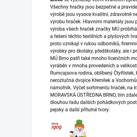
Všechny hračky jsou bezpečné a pravidel
výrobě jsou vysoce kvalitní, zdravotně n
výrobu hraček. Hlavními materiály jsou pl
výroba všech hraček značky MÚ probíhá 
a řešení těchto textilních a plyšových hr
proto vznikají v rukou odborníků, firem
výrobky pro školáky, předškoláky, ale i 
MÚ Brno patří také mnoho licenčních mot
vyráběn v mnoha provedeních a velikoste
Rumcajsova rodina, oblíbený Čtyřlístek,
nerozlučná dvojice Křemílek a Vochomůr
námořník. Výčet sortimentu hraček, na k
MORAVSKÁ ÚSTŘEDNA BRNO, tím zdaleka n
dlouhou řadu dalších pohádkových postav
pejsky a další přítulné tvory.