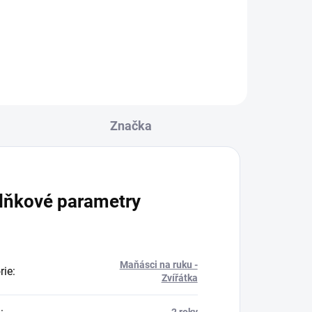
Značka
lňkové parametry
Maňásci na ruku -
rie
:
Zvířátka