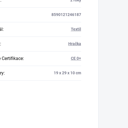
a
:
2 roky
8590121246187
ál
:
Textil
:
Hračka
 Certifikace
:
CE 0+
ry
:
19 x 29 x 10 cm