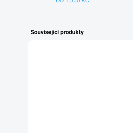
OD 1.500 KČ
Související produkty
TIP
ZNACKA_KROKIDO
SKLADEM
VLK ŠEDIVÁK - dřevěná
figurka
228 Kč