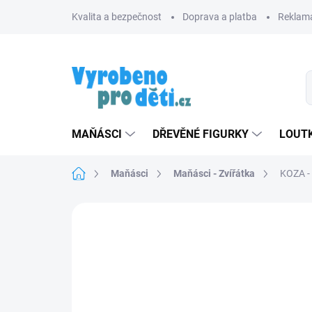
Přejít
Kvalita a bezpečnost
Doprava a platba
Reklama
na
obsah
MAŇÁSCI
DŘEVĚNÉ FIGURKY
LOUTK
Domů
Maňásci
Maňásci - Zvířátka
KOZA - 
Neohodnoceno
Podrobnosti hodnoce
ZNACKA_USTREDNA_BRNO