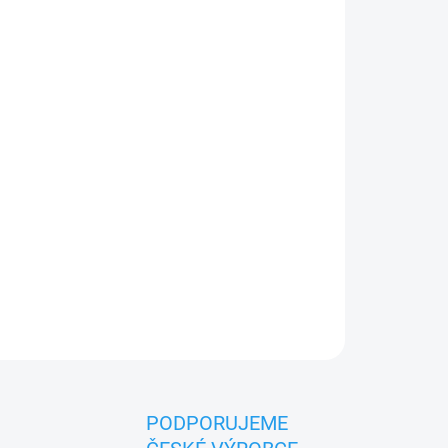
026
MOŽNOSTI DORUČENÍ
Přidat do košíku
ek pro spoustu zábavy. Nejlépe se cítím na
plňuji všechny zákonem předepsané normy, tak
PODPORUJEME