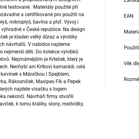
Záruk
ně testované. Materiály použité při
ezávadné a certifikované pro použití na
EAN
:
yš, mikroplyš, bavlna a plsť. Vývoj i
výhradně v České republice. Na design
Materi
aček je kladen velký důraz a výrobky
ních návrhářů. V nabídce najdeme
Použití
pro nejmenší děti. Do kolekce výrobků
ivů. Nejznámějším je Krteček, který je
Věk dle
ch. Nechybí ani Krtkovi kamarádi, celá
 Hurvínek s Máničkou i Spejblem,
Rozmě
ka, Rákosníček, Maxipes Fík a Pepek
terých najdete visačku s logem
ekončí. Návrháři firmy stvořili
iček, k tomu králíky, slony, medvídky,