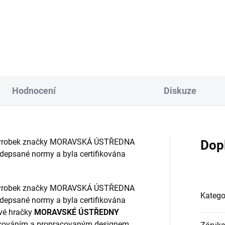
Hodnocení
Diskuze
ský výrobek značky MORAVSKÁ ÚSTŘEDNA
Dop
depsané normy a byla certifikována
ský výrobek značky MORAVSKÁ ÚSTŘEDNA
Katego
depsané normy a byla certifikována
ové hračky
MORAVSKÉ ÚSTŘEDNY
racováním a propracovaným designem.