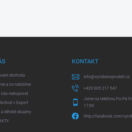
ÁS
KONTAKT
cení obchodu
info
@
vyrobenoprodeti.cz
me a co nabízíme
+420 605 217 547
u nás nakupovat
Jsme na telefonu Po-Pá 9:
obchod + Export
17:00
 a dětské skupiny
http://facebook.com/vyro
AKTY