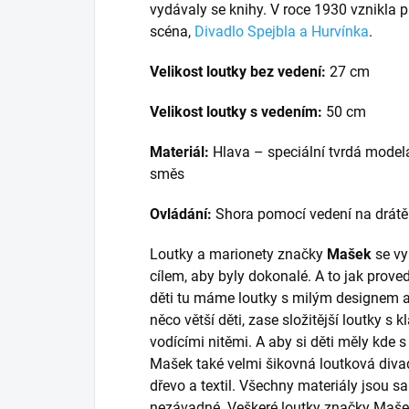
vydávaly se knihy. V roce 1930 vznikla p
scéna,
Divadlo Spejbla a Hurvínka
.
Velikost loutky bez vedení:
27 cm
Velikost loutky s vedením:
50 cm
Materiál:
Hlava – speciální tvrdá model
směs
Ovládání:
Shora pomocí vedení na drátě
Loutky a marionety značky
Mašek
se vy
cílem, aby byly dokonalé. A to jak prov
děti tu máme loutky s milým designem 
něco větší děti, zase složitější loutky 
vodícími nitěmi. A aby si děti měly kde s
Mašek také velmi šikovná loutková divad
dřevo a textil. Všechny materiály jsou 
nezávadné. Veškeré loutky značky Maše