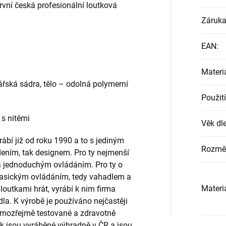
rvní česká profesionální loutková
Záruk
EAN
:
Materi
ářská sádra, tělo – odolná polymerní
Použití
 s nitěmi
Věk dle
rábí již od roku 1990 a to s jediným
Rozmě
edením, tak designem. Pro ty nejmenší
a jednoduchým ovládáním. Pro ty o
s klasickým ovládáním, tedy vahadlem a
Materi
 loutkami hrát, vyrábí k nim firma
la. K výrobě je používáno nejčastěji
samozřejmě testované a zdravotně
k jsou vyráběné výhradně v ČR a jsou