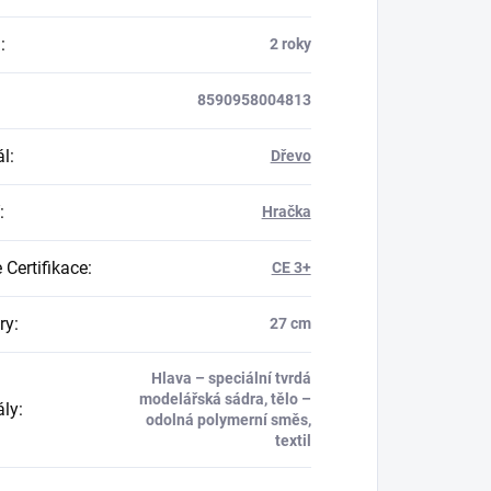
a
:
2 roky
8590958004813
ál
:
Dřevo
:
Hračka
 Certifikace
:
CE 3+
ry
:
27 cm
Hlava – speciální tvrdá
modelářská sádra, tělo –
ály
:
odolná polymerní směs,
textil