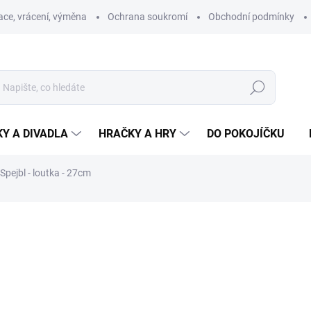
ce, vrácení, výměna
Ochrana soukromí
Obchodní podmínky
Hledat
Y A DIVADLA
HRAČKY A HRY
DO POKOJÍČKU
Spejbl - loutka - 27cm
ní
ZNAČKA:
MAŠEK
999 Kč