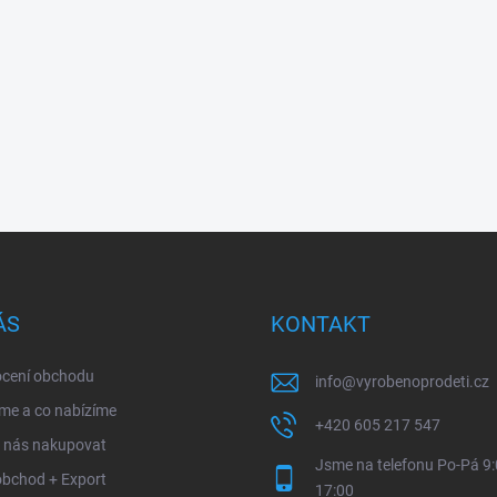
ÁS
KONTAKT
cení obchodu
info
@
vyrobenoprodeti.cz
me a co nabízíme
+420 605 217 547
u nás nakupovat
Jsme na telefonu Po-Pá 9:
obchod + Export
17:00