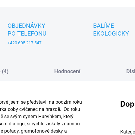
ZEPTAT SE
OBJEDNÁVKY
BALÍME
PO TELEFONU
EKOLOGICKY
+420 605 217 547
 (4)
Hodnocení
Dis
prvé jsem se představil na podzim roku
Dop
rka coby cvičenec na hrazdě. Od roku
ně se svým synem Hurvínkem, který
šem dialogu, si rychle získaly značnou
ové pořady, gramofonové desky a
Katego