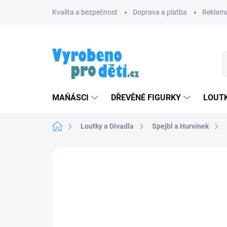
Přejít
Kvalita a bezpečnost
Doprava a platba
Reklama
na
obsah
MAŇÁSCI
DŘEVĚNÉ FIGURKY
LOUTK
Domů
Loutky a Divadla
Spejbl a Hurvínek
Neohodnoceno
Podrobnosti hodnoce
ZNACKA_MASEK