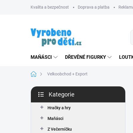
Přejít
Kvalita a bezpečnost
Doprava a platba
Reklama
na
obsah
MAŇÁSCI
DŘEVĚNÉ FIGURKY
LOUTK
Domů
Velkoobchod + Export
P
Kategorie
o
Přeskočit
s
kategorie
t
Hračky a hry
r
Maňásci
a
n
Z Večerníčku