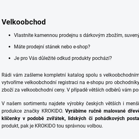
Velkoobchod
Vlastníte kamennou prodejnu s dárkovým zbožím, suven
Máte prodejní stánek nebo e-shop?
Je pro Vás důležité odkud produkty pochází?
Rádi vám zašleme kompletní katalog spolu s velkoobchodn
vytvoříme velkoobchodní registraci na e-shopu pro obchodník
zboží za velkoobchodní ceny. V případě větších odběrů vám p
V našem sortimentu najdete výrobky českých větších i menšíc
produkce značky KROKIDO.
Vyrábíme ručně malované dřevě
klíčenky v podobě zvířátek, lidských či pohádkových posta
produkt, pak je KROKIDO tou správnou volbou.