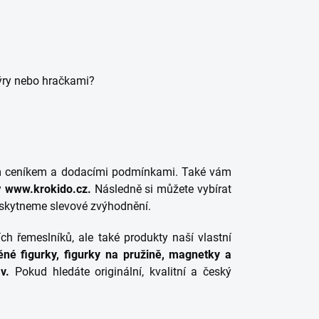
ýry nebo hračkami?
ím ceníkem a dodacími podmínkami. Také vám
y
www.krokido.cz.
Následně si můžete vybírat
oskytneme slevové zvýhodnění.
h řemeslníků, ale také produkty naší vlastní
né figurky, figurky na pružině, magnetky a
v.
Pokud hledáte originální, kvalitní a český