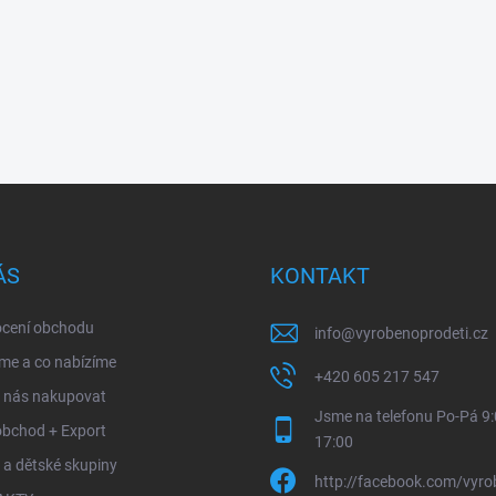
ÁS
KONTAKT
cení obchodu
info
@
vyrobenoprodeti.cz
me a co nabízíme
+420 605 217 547
u nás nakupovat
Jsme na telefonu Po-Pá 9:
obchod + Export
17:00
 a dětské skupiny
http://facebook.com/vyro