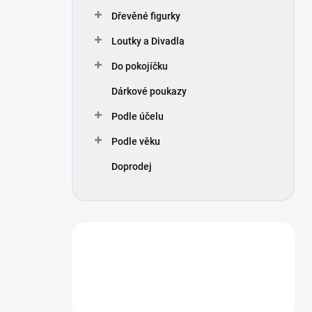
n
Dřevěné figurky
í
p
Loutky a Divadla
a
n
Do pokojíčku
e
Dárkové poukazy
l
Podle účelu
Podle věku
Doprodej