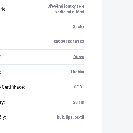
Dřevěné loutky se 4
rie
:
vodícími nitěmi
a
:
2 roky
8590958016182
ál
:
Dřevo
:
Hračka
 Certifikace
:
CE 3+
ry
:
20 cm
ály
:
buk, lípa, textil