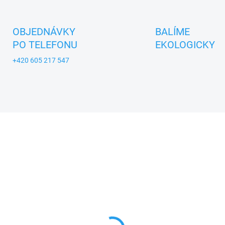
OBJEDNÁVKY
BALÍME
PO TELEFONU
EKOLOGICKY
+420 605 217 547
A_MASEK
ZNACKA_MASEK
SKLADEM
SKL