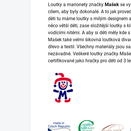
Loutky a marionety značky
Mašek
se vy
cílem, aby byly dokonalé. A to jak prov
děti tu máme loutky s milým designem 
něco větší děti, zase složitější loutky 
vodícími nitěmi. A aby si děti měly kde s
Mašek také velmi šikovná loutková divad
dřevo a textil. Všechny materiály jsou 
nezávadné. Veškeré loutky značky Maše
certifikované jako hračky pro děti od 3 le