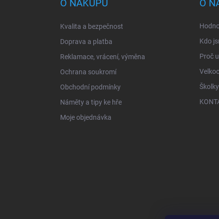
O NÁKUPU
O N
t
í
Hodno
Kvalita a bezpečnost
Kdo js
Doprava a platba
Proč 
Reklamace, vrácení, výměna
Velko
Ochrana soukromí
Školky
Obchodní podmínky
KONT
Náměty a tipy ke hře
Moje objednávka