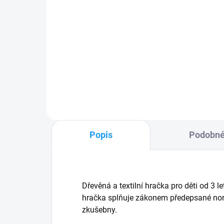
Zbrojnoš - dřevěná loutka
De
20cm
lo
464 Kč
33
Do košíku
Popis
Podobné
Dřevěná a textilní hračka pro děti od 3
hračka splňuje zákonem předepsané norm
zkušebny.