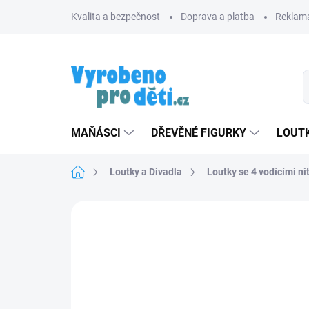
Přejít
Kvalita a bezpečnost
Doprava a platba
Reklama
na
obsah
MAŇÁSCI
DŘEVĚNÉ FIGURKY
LOUTK
Domů
Loutky a Divadla
Loutky se 4 vodícími ni
Neohodnoceno
Podrobnosti hodnoce
ZNACKA_MASEK