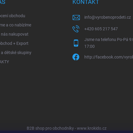
ÁS
KONTAKT
cení obchodu
info
@
vyrobenoprodeti.cz
me a co nabízíme
+420 605 217 547
u nás nakupovat
Jsme na telefonu Po-Pá 9:
obchod + Export
17:00
 a dětské skupiny
http://facebook.com/vyro
AKTY
B2B shop pro obchodníky - www.krokido.cz