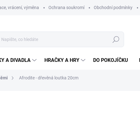
ce, vrácení, výměna
Ochrana soukromí
Obchodní podmínky
Hledat
Y A DIVADLA
HRAČKY A HRY
DO POKOJÍČKU
těmi
Afrodite - dřevěná loutka 20cm
ní
ZNAČKA:
MAŠEK
472 Kč
330 Kč