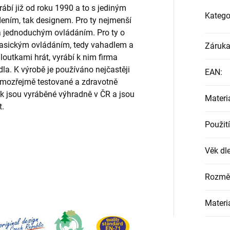
rábí již od roku 1990 a to s jediným
Katego
edením, tak designem. Pro ty nejmenší
a jednoduchým ovládáním. Pro ty o
s klasickým ovládáním, tedy vahadlem a
Záruk
 loutkami hrát, vyrábí k nim firma
la. K výrobě je používáno nejčastěji
EAN
:
samozřejmě testované a zdravotně
k jsou vyráběné výhradně v ČR a jsou
Materi
t.
Použití
Věk dle
Rozmě
Materi