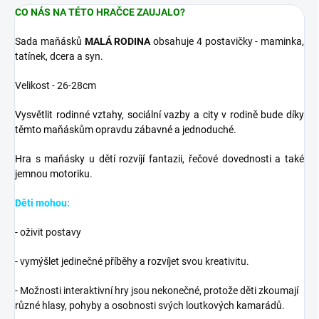
CO NÁS NA TÉTO HRAČCE ZAUJALO?
Sada maňásků
MALÁ RODINA
obsahuje 4 postavičky - maminka,
tatínek, dcera a syn.
Velikost - 26-28cm
Vysvětlit rodinné vztahy, sociální vazby a city v rodině bude díky
těmto maňáskům opravdu zábavné a jednoduché.
Hra s maňásky u dětí rozvíjí fantazii, řečové dovednosti a také
jemnou motoriku.
Děti mohou:
- oživit postavy
- vymýšlet jedinečné příběhy a rozvíjet svou kreativitu.
- Možnosti interaktivní hry jsou nekonečné, protože děti zkoumají
různé hlasy, pohyby a osobnosti svých loutkových kamarádů.