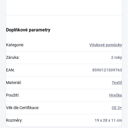
Doplňkové parametry
Kategorie
:
Výukové pomůcky
Záruka
:
2 roky
EAN
:
8590121509763
Materiál
:
Textil
Použití
:
Hračka
Věk dle Certifikace
:
CE 3+
Rozměry
:
19 x 28 x 11 cm