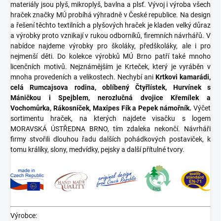
materiály jsou plyš, mikroplyš, bavlna a plsť. Vývoj i výroba všech
hraček značky MÚ probíhá výhradně v České republice. Na design
a řešení těchto textilních a plyšových hraček je kladen velký důraz
a výrobky proto vznikají v rukou odborníků, firemních návrhářů. V
nabídce najdeme výrobky pro školáky, předškoláky, ale i pro
nejmenší děti. Do kolekce výrobků MÚ Brno patří také mnoho
licenčních motivů. Nejznámějším je Krteček, který je vyráběn v
mnoha provedeních a velikostech. Nechybí ani
Krtkovi kamarádi,
celá Rumcajsova rodina, oblíbený Čtyřlístek, Hurvínek s
Máničkou i Spejblem, nerozlučná dvojice Křemílek a
Vochomůrka, Rákosníček, Maxipes Fík a Pepek námořník.
Výčet
sortimentu hraček, na kterých najdete visačku s logem
MORAVSKÁ ÚSTŘEDNA BRNO, tím zdaleka nekončí. Návrháři
firmy stvořili dlouhou řadu dalších pohádkových postaviček, k
tomu králíky, slony, medvídky, pejsky a další přítulné tvory.
Výrobce: