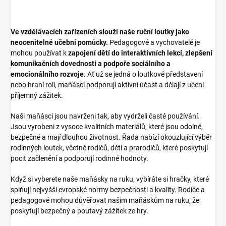
Ve vzdělávacích zařízeních slouží naše ruční loutky jako
neocenitelné učební pomůcky.
Pedagogové a vychovatelé je
mohou používat k
zapojení dětí do interaktivních lekcí, zlepšení
komunikačních dovedností a podpoře sociálního a
emocionálního rozvoje.
Ať už se jedná o loutkové představení
nebo hraní rolí, maňásci podporují aktivní účast a dělají z učení
příjemný zážitek.
Naši maňásci jsou navrženi tak, aby vydrželi časté používání.
Jsou vyrobeni z vysoce kvalitních materiálů, které jsou odolné,
bezpečné a mají dlouhou životnost. Řada nabízí okouzlující výběr
rodinných loutek, včetně rodičů, dětí a prarodičů, které poskytují
pocit začlenění a podporují rodinné hodnoty.
Když si vyberete naše maňásky na ruku, vybíráte si hračky, které
splňují nejvyšší evropské normy bezpečnosti a kvality. Rodiče a
pedagogové mohou důvěřovat našim maňáskům na ruku, že
poskytují bezpečný a poutavý zážitek ze hry.