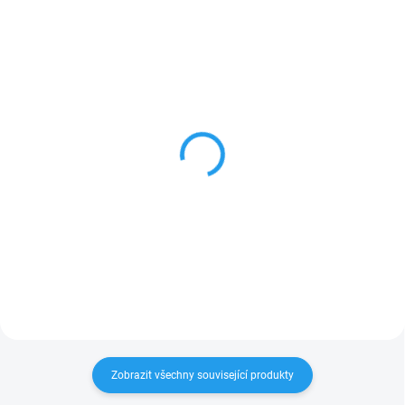
SKLADEM
SKLADEM
Maminka - textilní
Tatínek - textilní
maňásek na ruku - 27cm
maňásek na ruku - 26cm
359 Kč
383 Kč
Do košíku
Do košíku
Zobrazit všechny související produkty