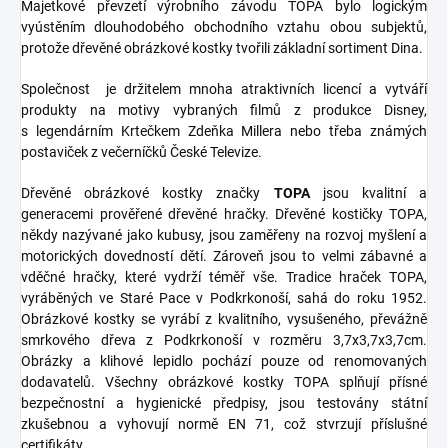
Majetkové převzetí výrobního závodu TOPA bylo logickým
vyústěním dlouhodobého obchodního vztahu obou subjektů,
protože dřevěné obrázkové kostky tvořili základní sortiment Dina.
Společnost je držitelem mnoha atraktivních licencí a vytváří
produkty na motivy vybraných filmů z produkce Disney,
s legendárním Krtečkem Zdeňka Millera nebo třeba známých
postaviček z večerníčků České Televize.
Dřevěné obrázkové kostky značky
TOPA
jsou kvalitní a
generacemi prověřené dřevěné hračky. Dřevěné kostičky TOPA,
někdy nazývané jako kubusy, jsou zaměřeny na rozvoj myšlení a
motorických dovedností dětí. Zároveň jsou to velmi zábavné a
vděčné hračky, které vydrží téměř vše. Tradice hraček TOPA,
vyráběných ve Staré Pace v Podkrkonoší, sahá do roku 1952.
Obrázkové kostky se vyrábí z kvalitního, vysušeného, převážně
smrkového dřeva z Podkrkonoší v rozměru 3,7x3,7x3,7cm.
Obrázky a klihové lepidlo pochází pouze od renomovaných
dodavatelů. Všechny obrázkové kostky TOPA splňují přísné
bezpečnostní a hygienické předpisy, jsou testovány státní
zkušebnou a vyhovují normě EN 71, což stvrzují příslušné
certifikáty.