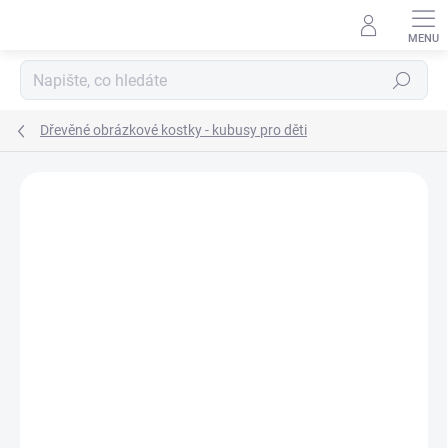
Přejít
na
obsah
Hledat
Dřevěné obrázkové kostky - kubusy pro děti
Podrobnosti hodnocení
Neohodnoceno
ZNAČKA:
DINO TOYS
ZNACKA_DINO