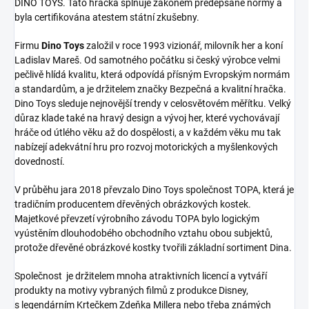
DINO TOYS. Tato hračka splňuje zákonem předepsané normy a
byla certifikována atestem státní zkušebny.
Firmu
Dino Toys
založil v roce 1993 vizionář, milovník her a koní
Ladislav Mareš. Od samotného počátku si český výrobce velmi
pečlivě hlídá kvalitu, která odpovídá přísným Evropským normám
a standardům, a je držitelem značky Bezpečná a kvalitní hračka.
Dino Toys sleduje nejnovější trendy v celosvětovém měřítku. Velký
důraz klade také na hravý design a vývoj her, které vychovávají
hráče od útlého věku až do dospělosti, a v každém věku mu tak
nabízejí adekvátní hru pro rozvoj motorických a myšlenkových
dovedností.
V průběhu jara 2018 převzalo Dino Toys společnost TOPA, která je
tradičním producentem dřevěných obrázkových kostek.
Majetkové převzetí výrobního závodu TOPA bylo logickým
vyústěním dlouhodobého obchodního vztahu obou subjektů,
protože dřevěné obrázkové kostky tvořili základní sortiment Dina.
Společnost je držitelem mnoha atraktivních licencí a vytváří
produkty na motivy vybraných filmů z produkce Disney,
s legendárním Krtečkem Zdeňka Millera nebo třeba známých