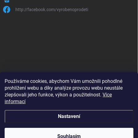
http://facebook.com/vyrobenoprodeti
Používáme cookies, abychom Vám umožnili pohodlné
prohlížení webu a díky analýze provozu webu neustále
zlepšovali jeho funkce, výkon a použitelnost.
Více
B2B shop pro obchodníky - www.krokido.cz
informací
Nastavení
Copyright 2026
Vyrobenoprodeti.cz
. Všechna práva vyhrazena.
Souhlasím