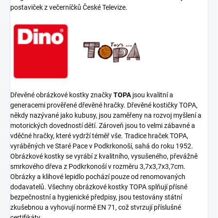
postaviček z večerníčků České Televize.
Dřevěné obrázkové kostky značky
TOPA
jsou kvalitní a
generacemi prověřené dřevěné hračky. Dřevěné kostičky TOPA,
někdy nazývané jako kubusy, jsou zaměřeny na rozvoj myšlení a
motorických dovedností dětí. Zároveň jsou to velmi zábavné a
vděčné hračky, které vydrží téměř vše. Tradice hraček TOPA,
vyráběných ve Staré Pace v Podkrkonoší, sahá do roku 1952.
Obrázkové kostky se vyrábí z kvalitního, vysušeného, převážně
smrkového dřeva z Podkrkonoší v rozměru 3,7x3,7x3,7cm.
Obrázky a klihové lepidlo pochází pouze od renomovaných
dodavatelů. Všechny obrázkové kostky TOPA splňují přísné
bezpečnostní a hygienické předpisy, jsou testovány státní
zkušebnou a vyhovují normě EN 71, což stvrzují příslušné
certifikáty.