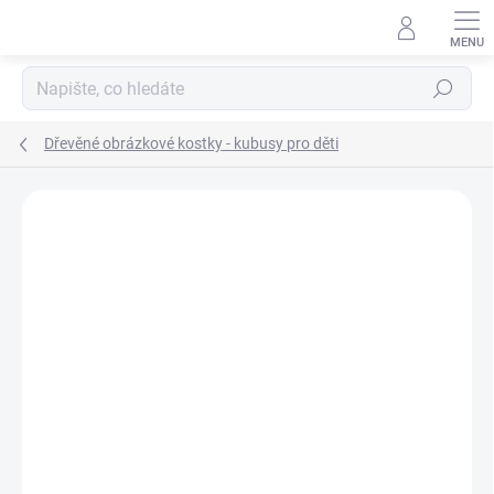
Přejít
na
obsah
Hledat
Dřevěné obrázkové kostky - kubusy pro děti
Podrobnosti hodnocení
Neohodnoceno
ZNAČKA:
DINO TOYS
TIP
ZNACKA_DINO