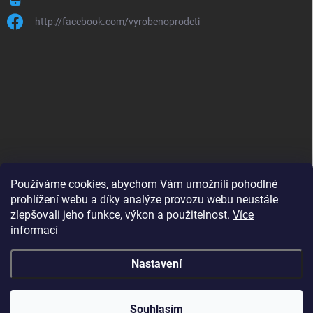
http://facebook.com/vyrobenoprodeti
Používáme cookies, abychom Vám umožnili pohodlné
prohlížení webu a díky analýze provozu webu neustále
zlepšovali jeho funkce, výkon a použitelnost.
Více
B2B shop pro obchodníky - www.krokido.cz
informací
Nastavení
Copyright 2026
Vyrobenoprodeti.cz
. Všechna práva vyhrazena.
Souhlasím