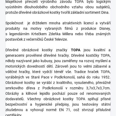
Majetkové převzetí výrobního závodu TOPA bylo logickým
vyústěním dlouhodobého obchodního vztahu obou subjektů,
protože dřevěné obrázkové kostky tvořili základní sortiment Dina.
Společnost je držitelem mnoha atraktivních licencí a vytváří
produkty na motivy vybraných filmů z produkce Disney,
s legendárním Krtečkem Zdeňka Millera nebo třeba známých
postaviček z večerníčků České Televize.
Dřevěné obrázkové kostky značky
TOPA
jsou kvalitní a
generacemi prověřené dřevěné hračky. Dřevěné kostičky TOPA,
někdy nazývané jako kubusy, jsou zaměřeny na rozvoj myšlení a
motorických dovedností dětí. Zároveň jsou to velmi zábavné a
vděčné hračky, které vydrží téměř vše. Tradice hraček TOPA,
vyráběných ve Staré Pace v Podkrkonoší, sahá do roku 1952.
Obrázkové kostky se vyrábí z kvalitního, vysušeného, převážně
smrkového dřeva z Podkrkonoší v rozměru 3,7x3,7x3,7cm.
Obrázky a klihové lepidlo pochází pouze od renomovaných
dodavatelů. Všechny obrázkové kostky TOPA splňují přísné
bezpečnostní a hygienické předpisy, jsou testovány státní
zkušebnou a vyhovují normě EN 71, což stvrzují příslušné
certifikáty.