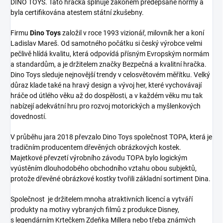
DINO TOYS. Tato hračka splňuje zákonem předepsané normy a
byla certifikována atestem státní zkušebny.
Firmu
Dino Toys
založil v roce 1993 vizionář, milovník her a koní
Ladislav Mareš. Od samotného počátku si český výrobce velmi
pečlivě hlídá kvalitu, která odpovídá přísným Evropským normám
a standardům, a je držitelem značky Bezpečná a kvalitní hračka.
Dino Toys sleduje nejnovější trendy v celosvětovém měřítku. Velký
důraz klade také na hravý design a vývoj her, které vychovávají
hráče od útlého věku až do dospělosti, a v každém věku mu tak
nabízejí adekvátní hru pro rozvoj motorických a myšlenkových
dovedností.
V průběhu jara 2018 převzalo Dino Toys společnost TOPA, která je
tradičním producentem dřevěných obrázkových kostek.
Majetkové převzetí výrobního závodu TOPA bylo logickým
vyústěním dlouhodobého obchodního vztahu obou subjektů,
protože dřevěné obrázkové kostky tvořili základní sortiment Dina.
Společnost je držitelem mnoha atraktivních licencí a vytváří
produkty na motivy vybraných filmů z produkce Disney,
s legendárním Krtečkem Zdeňka Millera nebo třeba známých