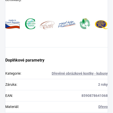
Doplňkové parametry
Kategorie
:
Dřevěné obrázkové kostky - kubusy
Záruka
:
2 roky
EAN
:
8590878641068
Materiál
:
Dřevo