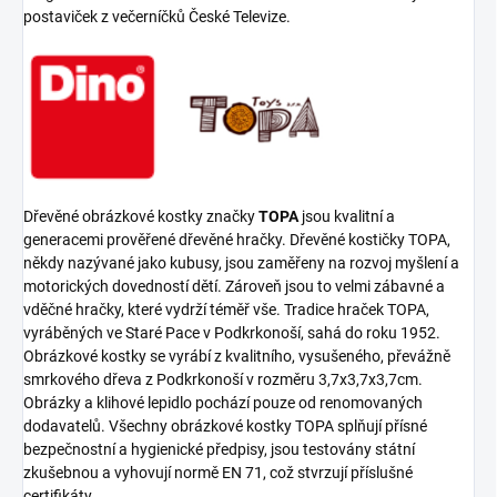
postaviček z večerníčků České Televize.
Dřevěné obrázkové kostky značky
TOPA
jsou kvalitní a
generacemi prověřené dřevěné hračky. Dřevěné kostičky TOPA,
někdy nazývané jako kubusy, jsou zaměřeny na rozvoj myšlení a
motorických dovedností dětí. Zároveň jsou to velmi zábavné a
vděčné hračky, které vydrží téměř vše. Tradice hraček TOPA,
vyráběných ve Staré Pace v Podkrkonoší, sahá do roku 1952.
Obrázkové kostky se vyrábí z kvalitního, vysušeného, převážně
smrkového dřeva z Podkrkonoší v rozměru 3,7x3,7x3,7cm.
Obrázky a klihové lepidlo pochází pouze od renomovaných
dodavatelů. Všechny obrázkové kostky TOPA splňují přísné
bezpečnostní a hygienické předpisy, jsou testovány státní
zkušebnou a vyhovují normě EN 71, což stvrzují příslušné
certifikáty.