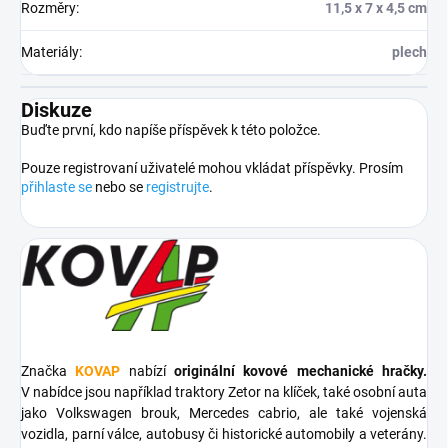
Rozměry
:
11,5 x 7 x 4,5 cm
Materiály
:
plech
Diskuze
Buďte první, kdo napíše příspěvek k této položce.
Pouze registrovaní uživatelé mohou vkládat příspěvky. Prosím
přihlaste se
nebo se
registrujte
.
Značka
KOVAP
nabízí
originální kovové mechanické hračky.
V nabídce jsou například traktory Zetor na klíček, také osobní auta
jako Volkswagen brouk, Mercedes cabrio, ale také vojenská
vozidla, parní válce, autobusy či historické automobily a veterány.