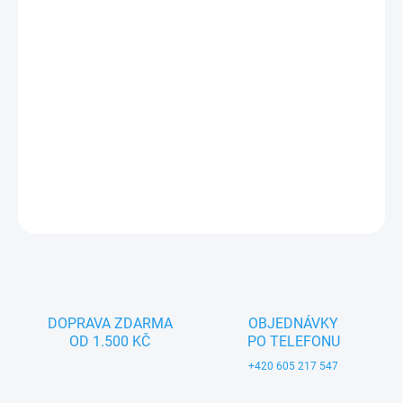
Ahoj všem, jsem plechové Žluté Porsche na klíček. Jezdím si jak
sám chci, jedu, zatočím, dělám piruetky. Jsem opravdu šikovné,
nikdy nespadnu ze stolu!
DETAILNÍ INFORMACE
ZEPTAT SE
DOPRAVA ZDARMA
OBJEDNÁVKY
OD 1.500 KČ
PO TELEFONU
+420 605 217 547