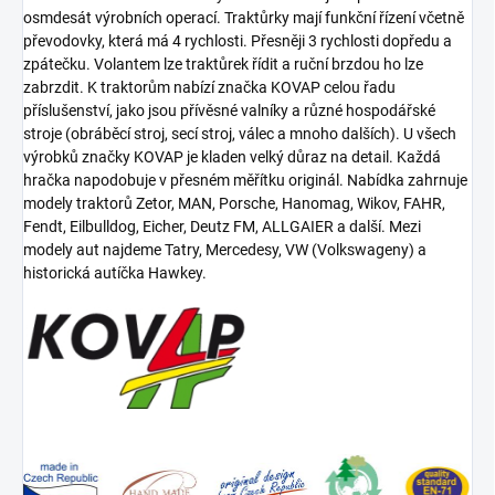
osmdesát výrobních operací. Traktůrky mají funkční řízení včetně
převodovky, která má 4 rychlosti. Přesněji 3 rychlosti dopředu a
zpátečku. Volantem lze traktůrek řídit a ruční brzdou ho lze
zabrzdit. K traktorům nabízí značka KOVAP celou řadu
příslušenství, jako jsou přívěsné valníky a různé hospodářské
stroje (obráběcí stroj, secí stroj, válec a mnoho dalších). U všech
výrobků značky KOVAP je kladen velký důraz na detail. Každá
hračka napodobuje v přesném měřítku originál. Nabídka zahrnuje
modely traktorů Zetor, MAN, Porsche, Hanomag, Wikov, FAHR,
Fendt, Eilbulldog, Eicher, Deutz FM, ALLGAIER a další. Mezi
modely aut najdeme Tatry, Mercedesy, VW (Volkswageny) a
historická autíčka Hawkey.