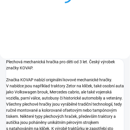
cirkusovou tématikou
694 Kč
2 574 Kč
Do košíku
Do košíku
Plechová mechanická hračka pro děti od 3 let. Český výrobek
značky KOVAP.
Značka KOVAP nabízí originální kovové mechanické hračky.
V nabídce jsou například traktory Zetor na klíček, také osobní auta
jako Volkswagen brouk, Mercedes cabrio, ale také vojenská
vozidla, parní válce, autobusy či historické automobily a veterány.
Všechny plechové hračky jsou vyráběné tradiční technologií, tedy
ručně montované a kolorované ofsetovým nebo tampónovým
tiskem. Některé typy plechových hraček, především traktory a
autíčka jsou poháněny unikátním pérovým strojkem
s natahováním na klíček. K výrobě traktůrku je zapotřebí sto