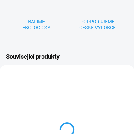
BALÍME
PODPORUJEME
EKOLOGICKY
ČESKÉ VÝROBCE
Související produkty
ZNACKA_KOVAP
AKCE
ZNACKA_KOVAP
SKLADEM
SKLADEM
Autobus s pohonem na
CIRKUSOVÝ SET - sada
klíček
kovových modelů s