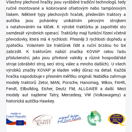
Všechny plechové hračky jsou vyráběné tradiční technologií, tedy
ručně montované a kolorované ofsetovým nebo tampónovým
tiskem. Některé typy plechových hraček, především traktory a
autíčka jsou poháněny unikátním pérovým strojkem
s natahováním na klíček. K výrobě traktůrku je zapotřebí sto
osmdesát výrobních operací. Traktůrky mají funkční řízení včetně
převodovky, která má 4 rychlosti. Přesněji 3 rychlosti dopředu a
zpátečku. Volantem lze traktůrek řídit a ruční brzdou ho lze
zabrzdit. K traktorům nabízí značka KOVAP celou řadu
příslušenství, jako jsou přívěsné valníky a různé hospodářské
stroje (obráběcí stroj, secí stroj, válec a mnoho dalších). U všech
výrobků značky KOVAP je kladen velký důraz na detail. Každá
hračka napodobuje v přesném měřítku originál. Nabídka zahrnuje
modely traktorů Zetor, MAN, Porsche, Hanomag, Wikov, FAHR,
Fendt, Eilbulldog, Eicher, Deutz FM, ALLGAIER a další. Mezi
modely aut najdeme Tatry, Mercedesy, VW (Volkswageny) a
historická autíčka Hawkey.