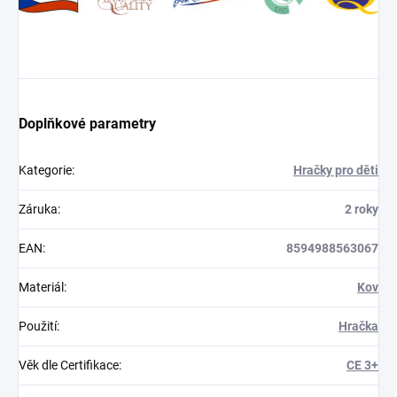
Doplňkové parametry
Kategorie
:
Hračky pro děti
Záruka
:
2 roky
EAN
:
8594988563067
Materiál
:
Kov
Použití
:
Hračka
Věk dle Certifikace
:
CE 3+