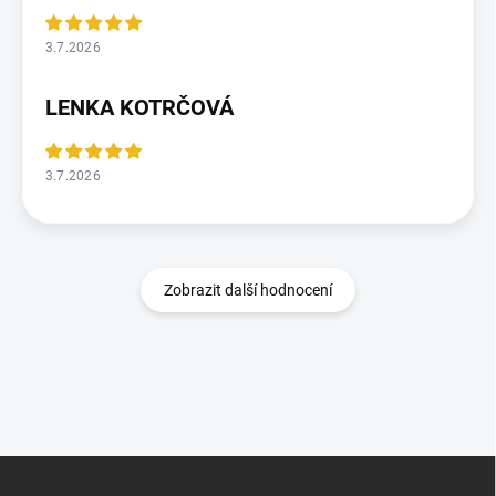
3.7.2026
LENKA KOTRČOVÁ
3.7.2026
Zobrazit další hodnocení
Z
á