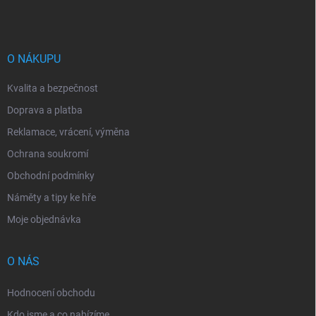
p
a
t
í
O NÁKUPU
Kvalita a bezpečnost
Doprava a platba
Reklamace, vrácení, výměna
Ochrana soukromí
Obchodní podmínky
Náměty a tipy ke hře
Moje objednávka
O NÁS
Hodnocení obchodu
Kdo jsme a co nabízíme