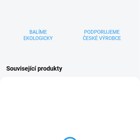
BALÍME
PODPORUJEME
EKOLOGICKY
ČESKÉ VÝROBCE
Související produkty
TIP
ZNACKA_DETOA
ZNACKA_DINO
SKLADEM
SKLADEM
MAŠINKA - dřevěné
Dřevěná skládací