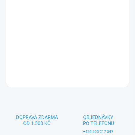
−
+
Přidat do košíku
Áaaach, dřevěné autíčko. Prostě klasika, která nesmí chybět v
žádném pokojíčku. Vyrobené z kvalitního dřeva určené tak akorát
do dětské ručičky. Doporučujeme pro děti od 1 roku.
DETAILNÍ INFORMACE
ZEPTAT SE
DOPRAVA ZDARMA
OBJEDNÁVKY
OD 1.500 KČ
PO TELEFONU
+420 605 217 547