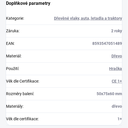
Doplňkové parametry
Kategorie
:
Dřevěné vlaky, auta, letadla a traktory
Záruka
:
2 roky
EAN
:
8593547051489
Materiál
:
Dřevo
Použití
:
Hračka
Věk dle Certifikace
:
CE 1+
Rozměry balení
:
50x75x60 mm
Materiály
:
dřevo
Věk dle certifikace
:
1+