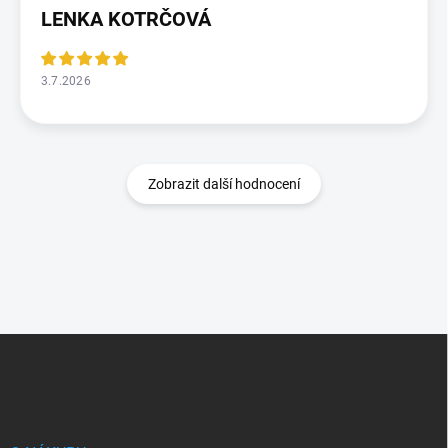
LENKA KOTRČOVÁ
3.7.2026
Zobrazit další hodnocení
Z
á
p
a
t