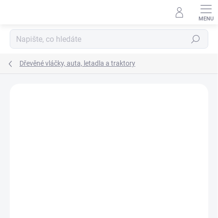
Přejít
na
obsah
Hledat
Dřevěné vláčky, auta, letadla a traktory
Podrobnosti hodnocení
Neohodnoceno
ZNAČKA:
DETOA
ZNACKA_DETOA