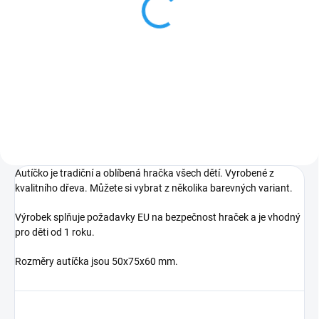
kostky 12 dílů. Geniální,
pyramida - Krteček
jednoduchá, nadčasová,
229 Kč
prostě všemi dětmi
199 Kč
milovaná česká hračka.
Do košíku
Do košíku
Autíčko je tradiční a oblíbená hračka všech dětí. Vyrobené z
kvalitního dřeva. Můžete si vybrat z několika barevných variant.
Výrobek splňuje požadavky EU na bezpečnost hraček a je vhodný
pro děti od 1 roku.
Rozměry autíčka jsou 50x75x60 mm.