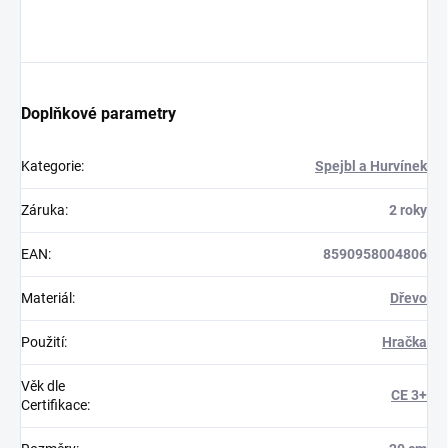
Doplňkové parametry
Kategorie
:
Spejbl a Hurvínek
Záruka
:
2 roky
EAN
:
8590958004806
Materiál
:
Dřevo
Použití
:
Hračka
Věk dle
CE 3+
Certifikace
: