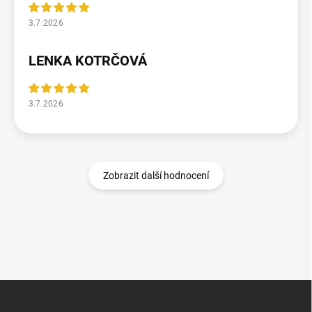
3.7.2026
LENKA KOTRČOVÁ
3.7.2026
Zobrazit další hodnocení
Z
á