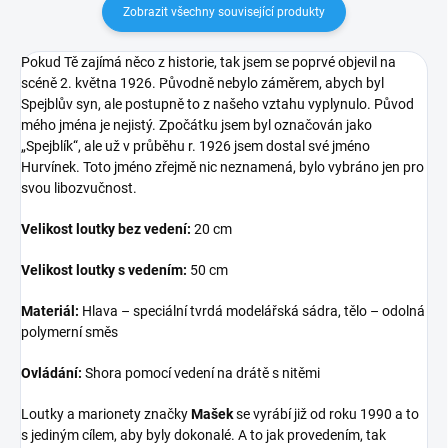
Zobrazit všechny související produkty
Pokud Tě zajímá něco z historie, tak jsem se poprvé objevil na
scéně 2. května 1926. Původně nebylo záměrem, abych byl
Spejblův syn, ale postupně to z našeho vztahu vyplynulo. Původ
mého jména je nejistý. Zpočátku jsem byl označován jako
„Spejblík“, ale už v průběhu r. 1926 jsem dostal své jméno
Hurvínek. Toto jméno zřejmě nic neznamená, bylo vybráno jen pro
svou libozvučnost.
Velikost loutky bez vedení:
20 cm
Velikost loutky s vedením:
50 cm
Materiál:
Hlava – speciální tvrdá modelářská sádra, tělo – odolná
polymerní směs
Ovládání:
Shora pomocí vedení na drátě s nitěmi
Loutky a marionety značky
Mašek
se vyrábí již od roku 1990 a to
s jediným cílem, aby byly dokonalé. A to jak provedením, tak