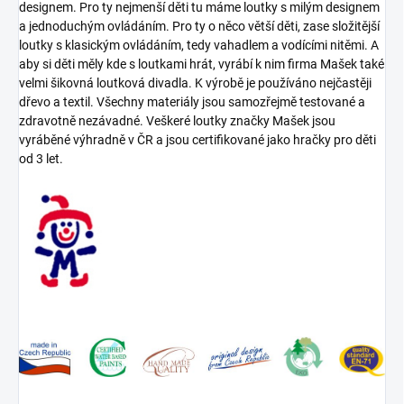
designem. Pro ty nejmenší děti tu máme loutky s milým designem
a jednoduchým ovládáním. Pro ty o něco větší děti, zase složitější
loutky s klasickým ovládáním, tedy vahadlem a vodícími nitěmi. A
aby si děti měly kde s loutkami hrát, vyrábí k nim firma Mašek také
velmi šikovná loutková divadla. K výrobě je používáno nejčastěji
dřevo a textil. Všechny materiály jsou samozřejmě testované a
zdravotně nezávadné. Veškeré loutky značky Mašek jsou
vyráběné výhradně v ČR a jsou certifikované jako hračky pro děti
od 3 let.