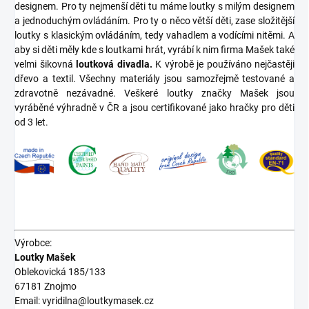
designem. Pro ty nejmenší děti tu máme loutky s milým designem
a jednoduchým ovládáním. Pro ty o něco větší děti, zase složitější
loutky s klasickým ovládáním, tedy vahadlem a vodícími nitěmi. A
aby si děti měly kde s loutkami hrát, vyrábí k nim firma Mašek také
velmi šikovná
loutková divadla.
K výrobě je používáno nejčastěji
dřevo a textil. Všechny materiály jsou samozřejmě testované a
zdravotně nezávadné. Veškeré loutky značky Mašek jsou
vyráběné výhradně v ČR a jsou certifikované jako hračky pro děti
od 3 let.
Výrobce:
Loutky Mašek
Oblekovická 185/133
67181 Znojmo
Email: vyridilna@loutkymasek.cz