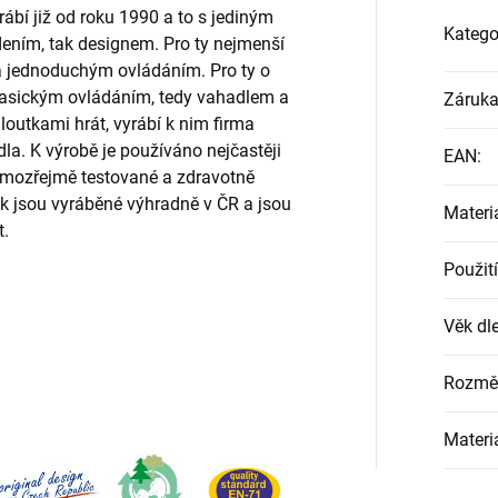
rábí již od roku 1990 a to s jediným
Katego
edením, tak designem. Pro ty nejmenší
a jednoduchým ovládáním. Pro ty o
s klasickým ovládáním, tedy vahadlem a
Záruk
 loutkami hrát, vyrábí k nim firma
la. K výrobě je používáno nejčastěji
EAN
:
samozřejmě testované a zdravotně
k jsou vyráběné výhradně v ČR a jsou
Materi
t.
Použití
Věk dle
Rozmě
Materi