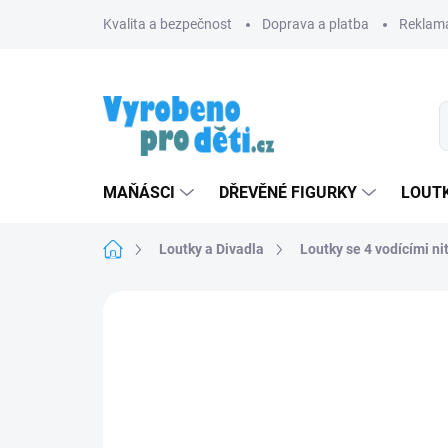
Přejít
Kvalita a bezpečnost
Doprava a platba
Reklama
na
obsah
MAŇÁSCI
DŘEVĚNÉ FIGURKY
LOUTK
Domů
Loutky a Divadla
Loutky se 4 vodícími ni
Neohodnoceno
Podrobnosti hodnoce
ZNACKA_MASEK