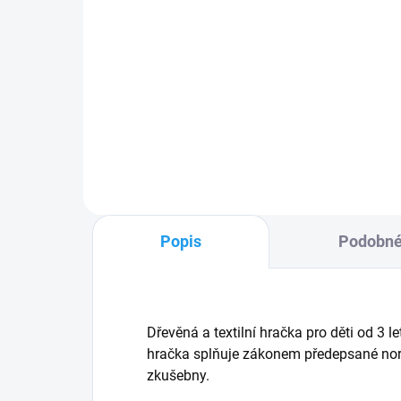
BALETKA SÁRA - textilní
Ta
maňásek na ruku 32cm
lo
548 Kč
54
Do košíku
Popis
Podobné
Dřevěná a textilní hračka pro děti od 3
hračka splňuje zákonem předepsané norm
zkušebny.