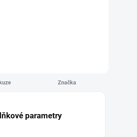
í
Princezna - dřevěná
loutka 20cm
549 Kč
l
Do košíku
kuze
Značka
lňkové parametry