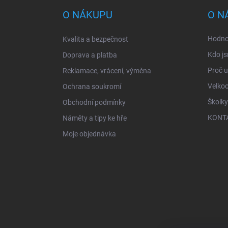
p
a
O NÁKUPU
O N
t
í
Hodno
Kvalita a bezpečnost
Kdo js
Doprava a platba
Proč 
Reklamace, vrácení, výměna
Velko
Ochrana soukromí
Školky
Obchodní podmínky
KONT
Náměty a tipy ke hře
Moje objednávka