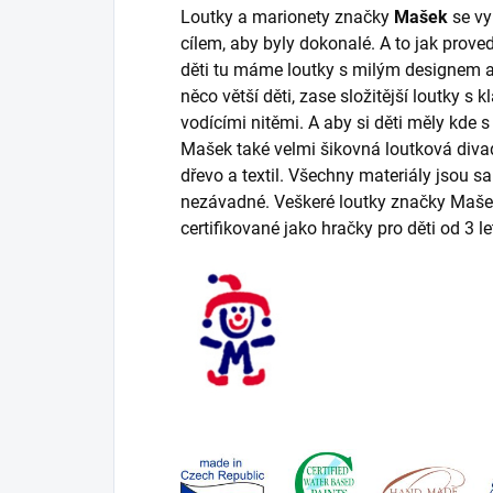
Loutky a marionety značky
Mašek
se vy
cílem, aby byly dokonalé. A to jak prov
děti tu máme loutky s milým designem 
něco větší děti, zase složitější loutky 
vodícími nitěmi. A aby si děti měly kde s
Mašek také velmi šikovná loutková divad
dřevo a textil. Všechny materiály jsou 
nezávadné. Veškeré loutky značky Maše
certifikované jako hračky pro děti od 3 le