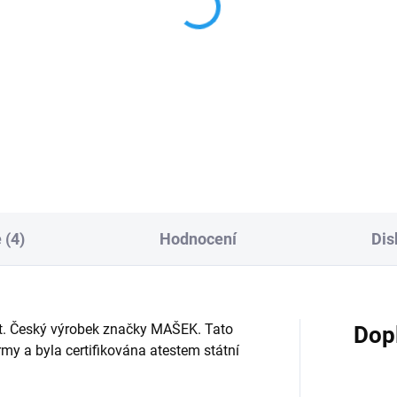
nečnice - dřevěná
PRINCEZNA - origináln
utka 20cm
dřevěná magnetka
9 Kč
154 Kč
Do košíku
Detai
 (4)
Hodnocení
Dis
 let. Český výrobek značky MAŠEK. Tato
Dop
y a byla certifikována atestem státní