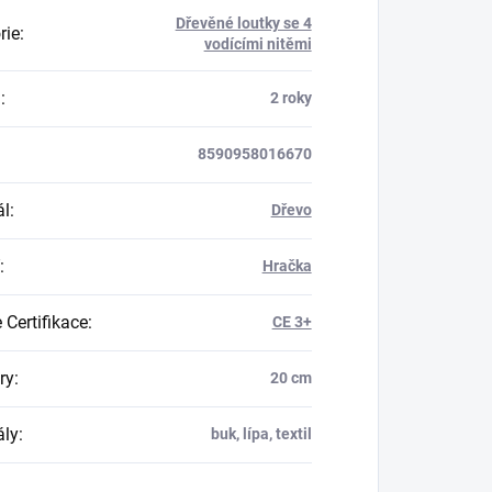
Dřevěné loutky se 4
rie
:
vodícími nitěmi
a
:
2 roky
8590958016670
ál
:
Dřevo
:
Hračka
 Certifikace
:
CE 3+
ry
:
20 cm
ály
:
buk, lípa, textil