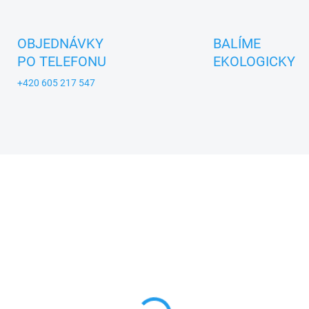
OBJEDNÁVKY
BALÍME
PO TELEFONU
EKOLOGICKY
+420 605 217 547
TIP
A_MASEK
ZNACKA_KROKIDO
SKLADEM
MOMENTÁLNĚ NEDOST