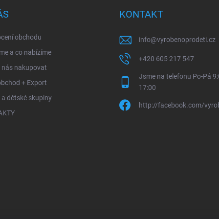
ÁS
KONTAKT
cení obchodu
info
@
vyrobenoprodeti.cz
me a co nabízíme
+420 605 217 547
u nás nakupovat
Jsme na telefonu Po-Pá 9:
obchod + Export
17:00
 a dětské skupiny
http://facebook.com/vyro
AKTY