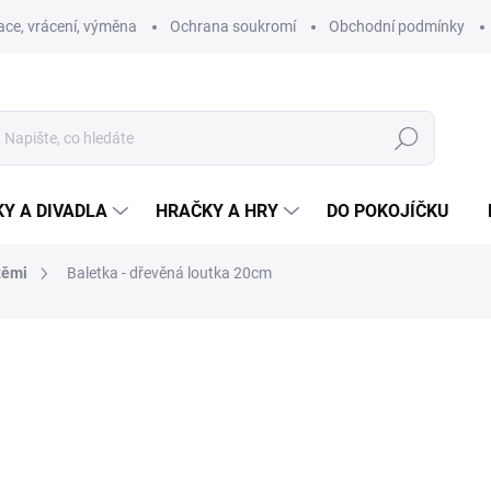
ce, vrácení, výměna
Ochrana soukromí
Obchodní podmínky
Hledat
Y A DIVADLA
HRAČKY A HRY
DO POKOJÍČKU
těmi
Baletka - dřevěná loutka 20cm
ní
ZNAČKA:
MAŠEK
549 Kč