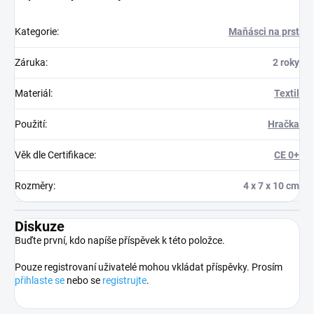
Kategorie
:
Maňásci na prst
Záruka
:
2 roky
Materiál
:
Textil
Použití
:
Hračka
Věk dle Certifikace
:
CE 0+
Rozměry
:
4 x 7 x 10 cm
Diskuze
Buďte první, kdo napíše příspěvek k této položce.
Pouze registrovaní uživatelé mohou vkládat příspěvky. Prosím
přihlaste se
nebo se
registrujte
.