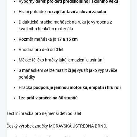
Výborný dárek
pro děti předškolního i školního věku
Hraní pohádek
rozvíjí fantazii a slovní zásobu
Didaktická hračka maňásek na ruku je vyrobena z
kvalitního hebkého materiálu
Rozměr maňáska je
17 a 15
cm
Vhodná pro děti od 0 let
Měkké tělíčko hračky láká k mazlení a usínání
S maňáskem se lze mazlit či jej využít jako vypravěče
pohádky
Hračka
podporuje jemnou motoriku, empatii i hru rolí
Lze prát v pračce na 30 stupňů
Textilní hračka pro nejmenší děti od 0 let.
Český výrobek značky MORAVSKÁ ÚSTŘEDNA BRNO.