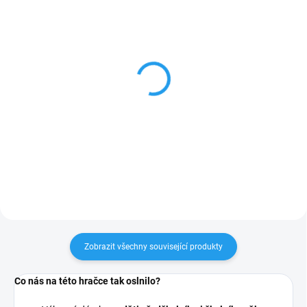
SKLADEM
SKLADEM
Bob a Bobek v klobouku
Krteček - mluvící červený
- maňásci na ruku
kulich 20cm (1+)
1 711 Kč
707 Kč
Do košíku
Do košíku
Zobrazit všechny související produkty
Co nás na této hračce tak oslnilo?