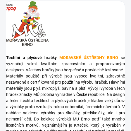
Textilní a plyšové hračky
MORAVSKÉ ÚSTŘEDNY BRNO
se
vyznačují velmi kvalitním zpracováním a propracovaným
designem. Všechny hračky jsou bezpečné a pravidelně testované.
Materiály použité při výrobě jsou vysoce kvalitní, zdravotně
nezávadné a certifikované pro použití na výrobu hraček. Hlavními
materiály jsou plyš, mikroplyš, bavlna a plsť. Vývoj i výroba všech
hraček značky MÚ probíhá výhradně v České republice. Na design
a řešení těchto textilních a plyšových hraček je kladen velký důraz
a výrobky proto vznikají v rukou odborníků, firemních návrhářů. V
nabídce najdeme výrobky pro školáky, předškoláky, ale i pro
nejmenší děti. Do kolekce výrobků MÚ Brno patří také mnoho
licenčních motivů. Nejznámějším je Krteček, který je vyráběn v