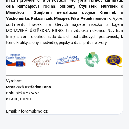
mnoha provedeních a velikostech. Nechybí ani
Krtkovi kamarádi,
celá Rumcajsova rodina, oblíbený Čtyřlístek, Hurvínek s
Máničkou i Spejblem, nerozlučná dvojice Křemílek a
Vochomůrka, Rákosníček, Maxipes Fík a Pepek námořník.
Výčet
sortimentu hraček, na kterých najdete visačku s logem
MORAVSKÁ ÚSTŘEDNA BRNO, tím zdaleka nekončí. Návrháři
firmy stvořili dlouhou řadu dalších pohádkových postaviček, k
tomu králíky, slony, medvídky, pejsky a další přítulné tvory.
Výrobce:
Moravská Ústředna Brno
Bohunická 576/52
619 00, BRNO
Email: info@mubrno.cz