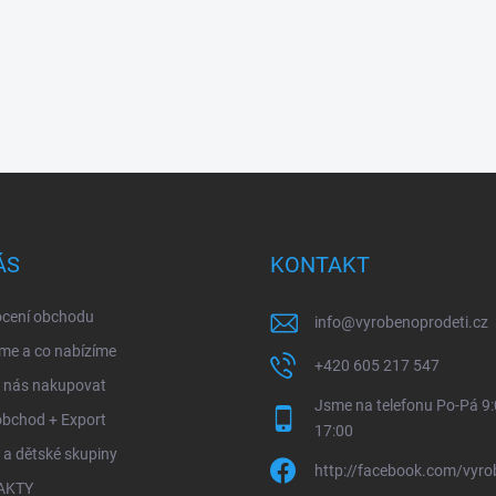
ÁS
KONTAKT
cení obchodu
info
@
vyrobenoprodeti.cz
me a co nabízíme
+420 605 217 547
u nás nakupovat
Jsme na telefonu Po-Pá 9:
obchod + Export
17:00
 a dětské skupiny
http://facebook.com/vyro
AKTY