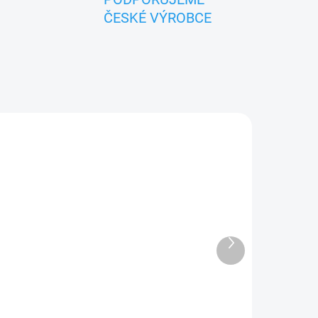
ČESKÉ VÝROBCE
TIP
ZNACKA_USTREDNA_BRNO
Další
produkt
ADEM
SKLADEM
MEDVÍDEK - textilní
m
maňásek na ruku 28cm