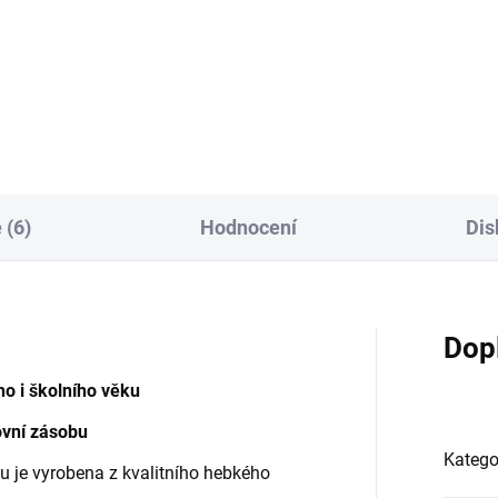
9 Kč
402 Kč
Do košíku
Do košíku
 (6)
Hodnocení
Dis
Dop
ho i školního věku
lovní zásobu
Katego
 je vyrobena z kvalitního hebkého