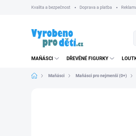
Přejít
Kvalita a bezpečnost
Doprava a platba
Reklama
na
obsah
MAŇÁSCI
DŘEVĚNÉ FIGURKY
LOUTK
Domů
Maňásci
Maňásci pro nejmenší (0+)
Neohodnoceno
Podrobnosti hodnoce
TIP
ZNACKA_USTREDNA_BRNO