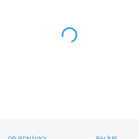
cena:
MŮŽEME DORUČIT DO:
12.8.2
−
+
Jsem Králíček, zajíček, 
mazlení a zábavy. Nádherně
umažu, můžeš mě snadno vy
ruku.
DETAILNÍ INFORMACE
ZEPTAT SE
OBJEDNÁVKY
BALÍME