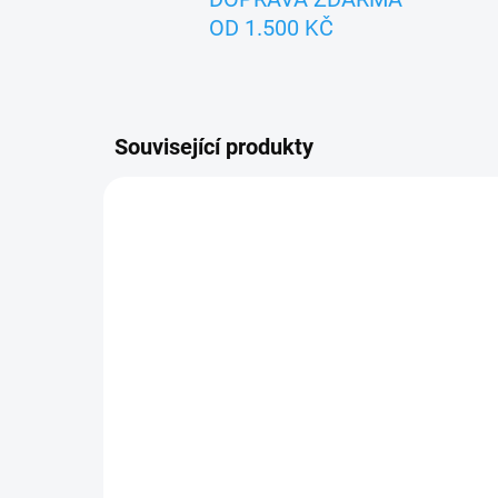
OD 1.500 KČ
Související produkty
TIP
ZNACK
ZNACKA_USTREDNA_BRNO
SKLADEM
KONÍK - textilní maňásek
OSL
na ruku 30cm
na