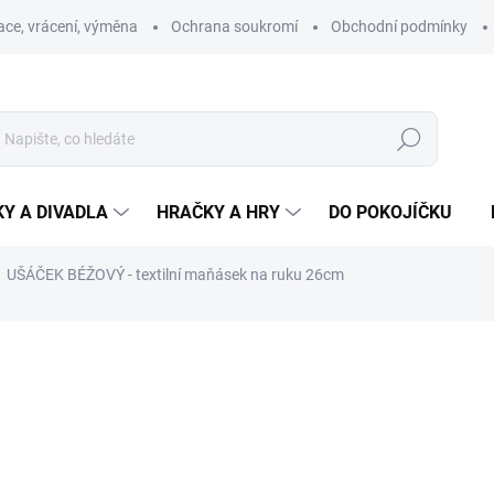
ce, vrácení, výměna
Ochrana soukromí
Obchodní podmínky
Hledat
Y A DIVADLA
HRAČKY A HRY
DO POKOJÍČKU
UŠÁČEK BÉŽOVÝ - textilní maňásek na ruku 26cm
ní
ZNAČKA:
MORAVSKÁ ÚSTŘEDNA BRNO
408 Kč
Měrná
SKLADEM