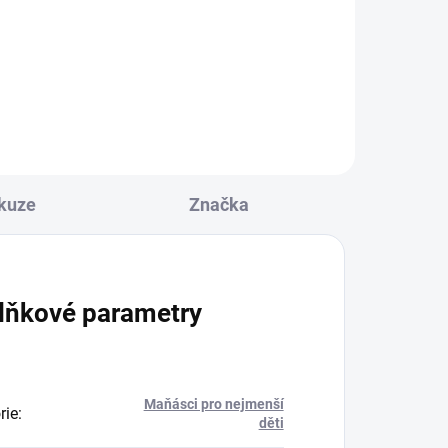
393 Kč
Do košíku
kuze
Značka
lňkové parametry
Maňásci pro nejmenší
rie
:
děti