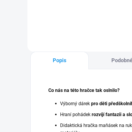
408 Kč
41
Do košíku
Popis
Podobné
Co nás na této hračce tak oslnilo?
Výborný dárek
pro děti předškolní
Hraní pohádek
rozvíjí fantazii a s
Didaktická hračka maňásek na ruku