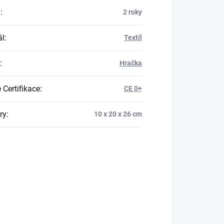
a
:
2 roky
ál
:
Textil
:
Hračka
 Certifikace
:
CE 0+
ry
:
10 x 20 x 26 cm