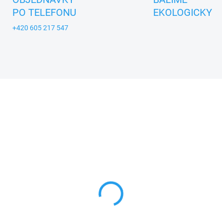
PO TELEFONU
EKOLOGICKY
+420 605 217 547
A_USTREDNA_BRNO
NOVINKA
ZNACKA_USTREDNA_BRNO
SKLADEM
SKL
ÍK - textilní maňásek
KRAVIČKA - textilní
 ruku 34cm
maňásek na ruku 28c