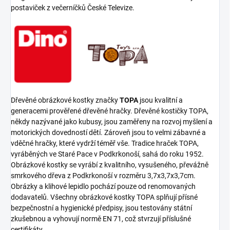
postaviček z večerníčků České Televize.
Dřevěné obrázkové kostky značky
TOPA
jsou kvalitní a
generacemi prověřené dřevěné hračky. Dřevěné kostičky TOPA,
někdy nazývané jako kubusy, jsou zaměřeny na rozvoj myšlení a
motorických dovedností dětí. Zároveň jsou to velmi zábavné a
vděčné hračky, které vydrží téměř vše. Tradice hraček TOPA,
vyráběných ve Staré Pace v Podkrkonoší, sahá do roku 1952.
Obrázkové kostky se vyrábí z kvalitního, vysušeného, převážně
smrkového dřeva z Podkrkonoší v rozměru 3,7x3,7x3,7cm.
Obrázky a klihové lepidlo pochází pouze od renomovaných
dodavatelů. Všechny obrázkové kostky TOPA splňují přísné
bezpečnostní a hygienické předpisy, jsou testovány státní
zkušebnou a vyhovují normě EN 71, což stvrzují příslušné
certifikáty.