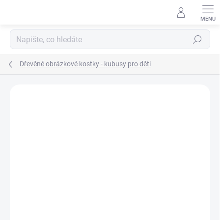
Přejít
na
obsah
Hledat
Dřevěné obrázkové kostky - kubusy pro děti
Podrobnosti hodnocení
Neohodnoceno
ZNAČKA:
DINO TOYS
ZNACKA_DINO