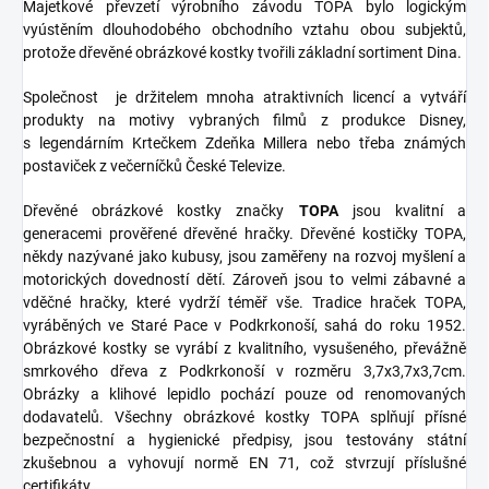
Majetkové převzetí výrobního závodu TOPA bylo logickým
vyústěním dlouhodobého obchodního vztahu obou subjektů,
protože dřevěné obrázkové kostky tvořili základní sortiment Dina.
Společnost je držitelem mnoha atraktivních licencí a vytváří
produkty na motivy vybraných filmů z produkce Disney,
s legendárním Krtečkem Zdeňka Millera nebo třeba známých
postaviček z večerníčků České Televize.
Dřevěné obrázkové kostky značky
TOPA
jsou kvalitní a
generacemi prověřené dřevěné hračky. Dřevěné kostičky TOPA,
někdy nazývané jako kubusy, jsou zaměřeny na rozvoj myšlení a
motorických dovedností dětí. Zároveň jsou to velmi zábavné a
vděčné hračky, které vydrží téměř vše. Tradice hraček TOPA,
vyráběných ve Staré Pace v Podkrkonoší, sahá do roku 1952.
Obrázkové kostky se vyrábí z kvalitního, vysušeného, převážně
smrkového dřeva z Podkrkonoší v rozměru 3,7x3,7x3,7cm.
Obrázky a klihové lepidlo pochází pouze od renomovaných
dodavatelů. Všechny obrázkové kostky TOPA splňují přísné
bezpečnostní a hygienické předpisy, jsou testovány státní
zkušebnou a vyhovují normě EN 71, což stvrzují příslušné
certifikáty.