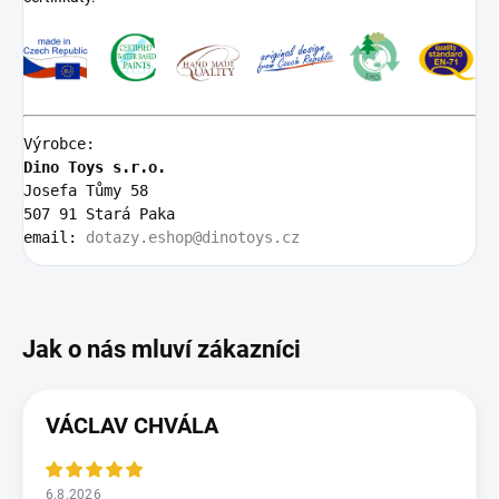
Výrobce:
Dino Toys s.r.o.
Josefa Tůmy 58 
507 91 Stará Paka
email: 
dotazy.eshop@dinotoys.cz
VÁCLAV CHVÁLA
6.8.2026