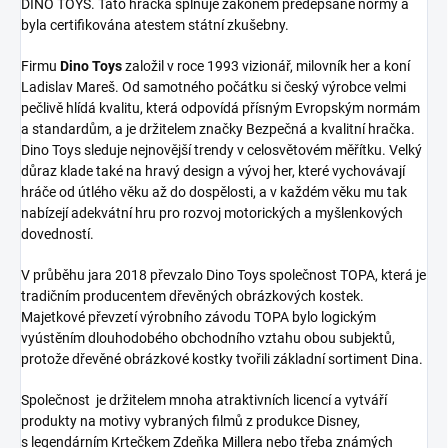
DINO TOYS. Tato hračka splňuje zákonem předepsané normy a
byla certifikována atestem státní zkušebny.
Firmu
Dino Toys
založil v roce 1993 vizionář, milovník her a koní
Ladislav Mareš. Od samotného počátku si český výrobce velmi
pečlivě hlídá kvalitu, která odpovídá přísným Evropským normám
a standardům, a je držitelem značky Bezpečná a kvalitní hračka.
Dino Toys sleduje nejnovější trendy v celosvětovém měřítku. Velký
důraz klade také na hravý design a vývoj her, které vychovávají
hráče od útlého věku až do dospělosti, a v každém věku mu tak
nabízejí adekvátní hru pro rozvoj motorických a myšlenkových
dovedností.
V průběhu jara 2018 převzalo Dino Toys společnost TOPA, která je
tradičním producentem dřevěných obrázkových kostek.
Majetkové převzetí výrobního závodu TOPA bylo logickým
vyústěním dlouhodobého obchodního vztahu obou subjektů,
protože dřevěné obrázkové kostky tvořili základní sortiment Dina.
Společnost je držitelem mnoha atraktivních licencí a vytváří
produkty na motivy vybraných filmů z produkce Disney,
s legendárním Krtečkem Zdeňka Millera nebo třeba známých