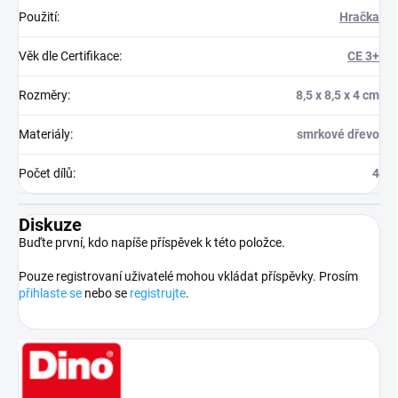
Použití
:
Hračka
Věk dle Certifikace
:
CE 3+
Rozměry
:
8,5 x 8,5 x 4 cm
Materiály
:
smrkové dřevo
Počet dílů
:
4
Diskuze
Buďte první, kdo napíše příspěvek k této položce.
Pouze registrovaní uživatelé mohou vkládat příspěvky. Prosím
přihlaste se
nebo se
registrujte
.