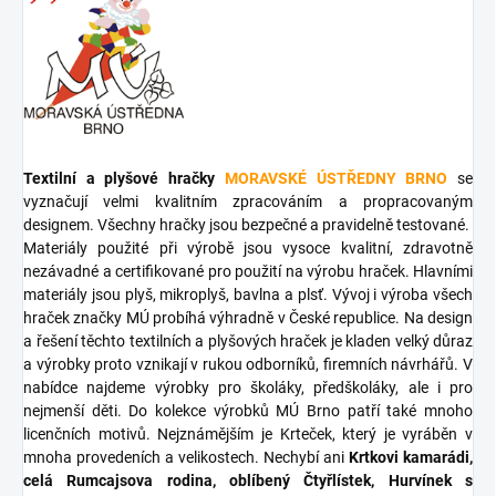
Textilní a plyšové hračky
MORAVSKÉ ÚSTŘEDNY BRNO
se
vyznačují velmi kvalitním zpracováním a propracovaným
designem. Všechny hračky jsou bezpečné a pravidelně testované.
Materiály použité při výrobě jsou vysoce kvalitní, zdravotně
nezávadné a certifikované pro použití na výrobu hraček. Hlavními
materiály jsou plyš, mikroplyš, bavlna a plsť. Vývoj i výroba všech
hraček značky MÚ probíhá výhradně v České republice. Na design
a řešení těchto textilních a plyšových hraček je kladen velký důraz
a výrobky proto vznikají v rukou odborníků, firemních návrhářů. V
nabídce najdeme výrobky pro školáky, předškoláky, ale i pro
nejmenší děti. Do kolekce výrobků MÚ Brno patří také mnoho
licenčních motivů. Nejznámějším je Krteček, který je vyráběn v
mnoha provedeních a velikostech. Nechybí ani
Krtkovi kamarádi,
celá Rumcajsova rodina, oblíbený Čtyřlístek, Hurvínek s