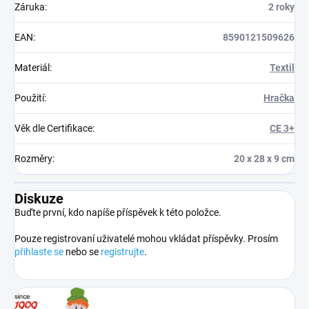
Záruka
:
2 roky
EAN
:
8590121509626
Materiál
:
Textil
Použití
:
Hračka
Věk dle Certifikace
:
CE 3+
Rozměry
:
20 x 28 x 9 cm
Diskuze
Buďte první, kdo napíše příspěvek k této položce.
Pouze registrovaní uživatelé mohou vkládat příspěvky. Prosím
přihlaste se
nebo se
registrujte
.