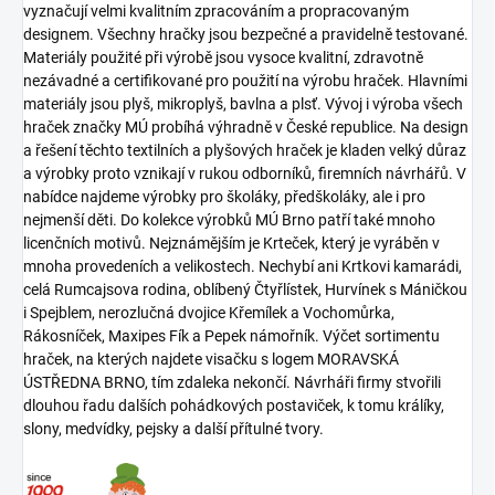
vyznačují velmi kvalitním zpracováním a propracovaným
designem. Všechny hračky jsou bezpečné a pravidelně testované.
Materiály použité při výrobě jsou vysoce kvalitní, zdravotně
nezávadné a certifikované pro použití na výrobu hraček. Hlavními
materiály jsou plyš, mikroplyš, bavlna a plsť. Vývoj i výroba všech
hraček značky MÚ probíhá výhradně v České republice. Na design
a řešení těchto textilních a plyšových hraček je kladen velký důraz
a výrobky proto vznikají v rukou odborníků, firemních návrhářů. V
nabídce najdeme výrobky pro školáky, předškoláky, ale i pro
nejmenší děti. Do kolekce výrobků MÚ Brno patří také mnoho
licenčních motivů. Nejznámějším je Krteček, který je vyráběn v
mnoha provedeních a velikostech. Nechybí ani Krtkovi kamarádi,
celá Rumcajsova rodina, oblíbený Čtyřlístek, Hurvínek s Máničkou
i Spejblem, nerozlučná dvojice Křemílek a Vochomůrka,
Rákosníček, Maxipes Fík a Pepek námořník. Výčet sortimentu
hraček, na kterých najdete visačku s logem MORAVSKÁ
ÚSTŘEDNA BRNO, tím zdaleka nekončí. Návrháři firmy stvořili
dlouhou řadu dalších pohádkových postaviček, k tomu králíky,
slony, medvídky, pejsky a další přítulné tvory.