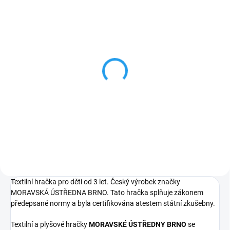
SKLADEM
Jeníček - dřevěná loutka
20cm
549 Kč
Do košíku
Textilní hračka pro děti od 3 let. Český výrobek značky
MORAVSKÁ ÚSTŘEDNA BRNO. Tato hračka splňuje zákonem
předepsané normy a byla certifikována atestem státní zkušebny.
Textilní a plyšové hračky
MORAVSKÉ ÚSTŘEDNY BRNO
se