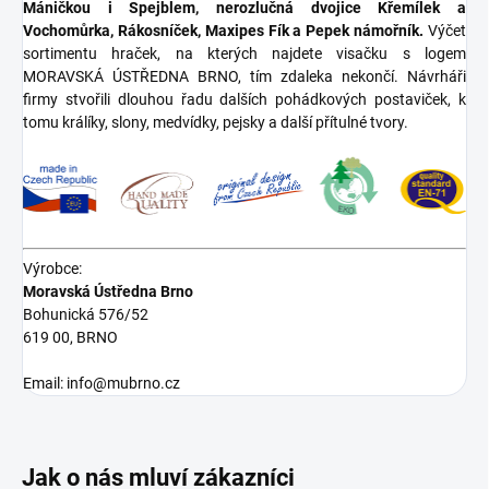
Máničkou i Spejblem, nerozlučná dvojice Křemílek a
Vochomůrka, Rákosníček, Maxipes Fík a Pepek námořník.
Výčet
sortimentu hraček, na kterých najdete visačku s logem
MORAVSKÁ ÚSTŘEDNA BRNO, tím zdaleka nekončí. Návrháři
firmy stvořili dlouhou řadu dalších pohádkových postaviček, k
tomu králíky, slony, medvídky, pejsky a další přítulné tvory.
Výrobce:
Moravská Ústředna Brno
Bohunická 576/52
619 00, BRNO
Email: info@mubrno.cz