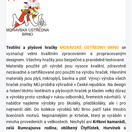
Textilní a plyšové hračky
MORAVSKÉ ÚSTŘEDNY BRNO
se
vyznačují velmi kvalitním zpracováním a propracovaným
designem. Všechny hračky jsou bezpečné a pravidelně testované.
Materiály použité při výrobě jsou vysoce kvalitní, zdravotně
nezávadné a certifikované pro použití na výrobu hraček. Hlavními
materiály jsou plyš, mikroplyš, bavlna a plsť. Vývoj i výroba všech
hraček značky MÚ probíhá výhradně v České republice. Na design
a řešení těchto textilních a plyšových hraček je kladen velký důraz
a výrobky proto vznikají v rukou odborníků, firemních návrhářů. V
nabídce najdeme výrobky pro školáky, předškoláky, ale i pro
nejmenší děti. Do kolekce výrobků MÚ Brno patří také mnoho
licenčních motivů. Nejznámějším je Krteček, který je vyráběn v
mnoha provedeních a velikostech. Nechybí ani
Krtkovi kamarádi,
celá Rumcajsova rodina, oblíbený Čtyřlístek, Hurvínek s