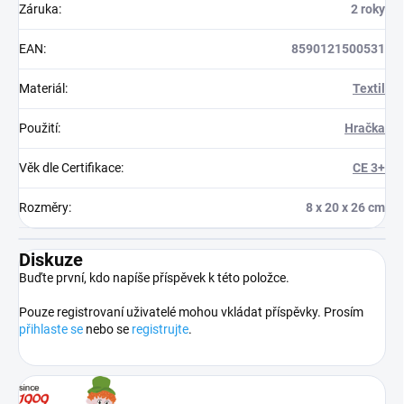
Záruka
:
2 roky
EAN
:
8590121500531
Materiál
:
Textil
Použití
:
Hračka
Věk dle Certifikace
:
CE 3+
Rozměry
:
8 x 20 x 26 cm
Diskuze
Buďte první, kdo napíše příspěvek k této položce.
Pouze registrovaní uživatelé mohou vkládat příspěvky. Prosím
přihlaste se
nebo se
registrujte
.