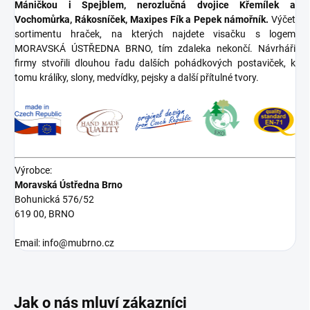
Máničkou i Spejblem, nerozlučná dvojice Křemílek a
Vochomůrka, Rákosníček, Maxipes Fík a Pepek námořník.
Výčet
sortimentu hraček, na kterých najdete visačku s logem
MORAVSKÁ ÚSTŘEDNA BRNO, tím zdaleka nekončí. Návrháři
firmy stvořili dlouhou řadu dalších pohádkových postaviček, k
tomu králíky, slony, medvídky, pejsky a další přítulné tvory.
Výrobce:
Moravská Ústředna Brno
Bohunická 576/52
619 00, BRNO
Email: info@mubrno.cz