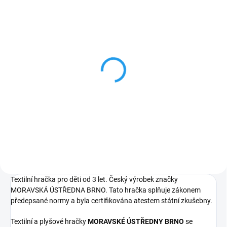
SKLADEM
Kočka bílá - maňásek v
kornoutu 20cm
209 Kč
Do košíku
Textilní hračka pro děti od 3 let. Český výrobek značky
MORAVSKÁ ÚSTŘEDNA BRNO. Tato hračka splňuje zákonem
předepsané normy a byla certifikována atestem státní zkušebny.
Textilní a plyšové hračky
MORAVSKÉ ÚSTŘEDNY BRNO
se