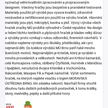
vyznačují velmi kvalitním zpracováním a propracovaným
designem. Všechny hračky jsou bezpečné a pravidelně testované.
Materiály použité při výrobě jsou vysoce kvalitní, zdravotně
nezávadné a certifikované pro použití na výrobu hraček. Hlavními
materiály jsou plyš, mikroplyš, bavlna a plsť. Vývoj i výroba všech
hraček značky MÚ probíhá výhradně v České republice. Na design
a řešení těchto textilních a plyšových hraček je kladen velký důraz
a výrobky proto vznikají v rukou odborníků, firemních návrhářů. V
nabídce najdeme výrobky pro školáky, předškoláky, ale i pro
nejmenší děti. Do kolekce výrobků MÚ Brno patří také mnoho
licenčních motivů. Nejznámějším je Krteček, který je vyráběn v
mnoha provedeních a velikostech. Nechybí ani Krtkovi kamarádi,
celá Rumcajsova rodina, oblíbený Čtyřlístek, Hurvínek s Máničkou
i Spejblem, nerozlučná dvojice Křemílek a Vochomůrka,
Rákosníček, Maxipes Fík a Pepek námořník. Výčet sortimentu
hraček, na kterých najdete visačku s logem MORAVSKÁ
ÚSTŘEDNA BRNO, tím zdaleka nekončí. Návrháři firmy stvořili
dlouhou řadu dalších pohádkových postaviček, k tomu králíky,
slony, medvídky, pejsky a další přítulné tvory.