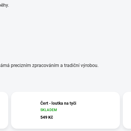
běhy.
 známá precizním zpracováním a tradiční výrobou.
Čert - loutka na tyči
SKLADEM
549 Kč