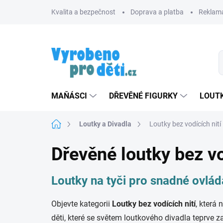
Přejít
Kvalita a bezpečnost
Doprava a platba
Reklama
na
obsah
MAŇÁSCI
DŘEVĚNÉ FIGURKY
LOUTK
Domů
Loutky a Divadla
Loutky bez vodících nití
Dřevěné loutky bez vo
Loutky na tyči pro snadné ovlád
Objevte kategorii
Loutky bez vodících nití
, která
děti, které se světem loutkového divadla teprve z