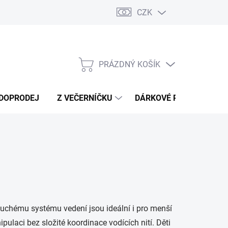
CZK
Náměty a tipy ke hře
Moje objednávka
PRÁZDNÝ KOŠÍK
NÁKUPNÍ
KOŠÍK
DOPRODEJ
Z VEČERNÍČKU
DÁRKOVÉ POUKAZY
duchému systému vedení jsou ideální i pro menší
ulaci bez složité koordinace vodících nití. Děti