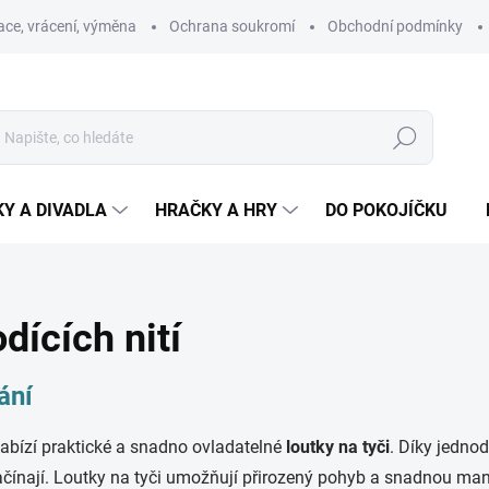
ce, vrácení, výměna
Ochrana soukromí
Obchodní podmínky
Hledat
Y A DIVADLA
HRAČKY A HRY
DO POKOJÍČKU
dících nití
ání
 nabízí praktické a snadno ovladatelné
loutky na tyči
. Díky jedno
ačínají. Loutky na tyči umožňují přirozený pohyb a snadnou manip