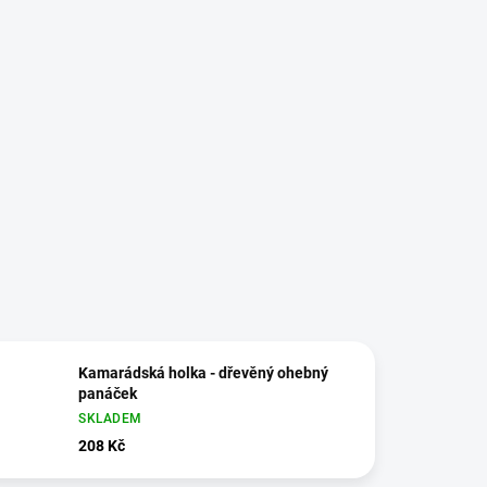
Kamarádská holka - dřevěný ohebný
panáček
SKLADEM
208 Kč