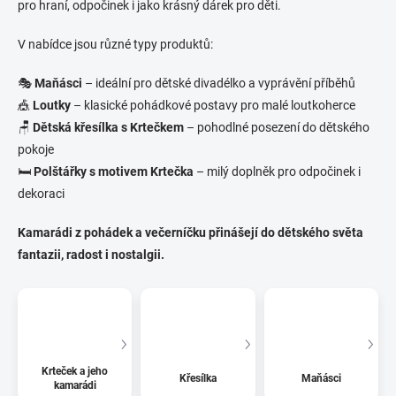
pro hraní, odpočinek i jako krásný dárek pro děti.
V nabídce jsou různé typy produktů:
🎭
Maňásci
– ideální pro dětské divadélko a vyprávění příběhů
🎪
Loutky
– klasické pohádkové postavy pro malé loutkoherce
🪑
Dětská křesílka s Krtečkem
– pohodlné posezení do dětského
pokoje
🛏
Polštářky s motivem Krtečka
– milý doplněk pro odpočinek i
dekoraci
Kamarádi z pohádek a večerníčku přinášejí do dětského světa
fantazii, radost i nostalgii.
Krteček a jeho
Křesílka
Maňásci
kamarádi