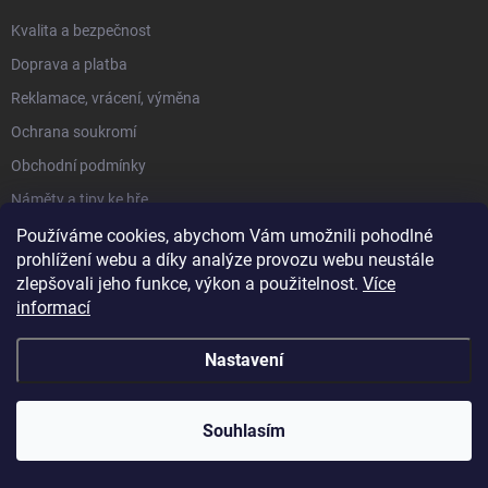
Kvalita a bezpečnost
Doprava a platba
Reklamace, vrácení, výměna
Ochrana soukromí
Obchodní podmínky
Náměty a tipy ke hře
Moje objednávka
Používáme cookies, abychom Vám umožnili pohodlné
prohlížení webu a díky analýze provozu webu neustále
zlepšovali jeho funkce, výkon a použitelnost.
Více
O NÁS
informací
Hodnocení obchodu
Nastavení
Kdo jsme a co nabízíme
Proč u nás nakupovat
Souhlasím
Velkoobchod + Export
Školky a dětské skupiny