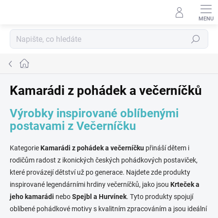
Přejít
na
obsah
Hledat
Domů
Kamarádi z pohádek a večerníčků
Výrobky inspirované oblíbenými
postavami z Večerníčku
Kategorie
Kamarádi z pohádek a večerníčku
přináší dětem i
rodičům radost z ikonických českých pohádkových postaviček,
které provázejí dětství už po generace. Najdete zde produkty
inspirované legendárními hrdiny večerníčků, jako jsou
Krteček a
jeho kamarádi
nebo
Spejbl a Hurvínek
. Tyto produkty spojují
oblíbené pohádkové motivy s kvalitním zpracováním a jsou ideální