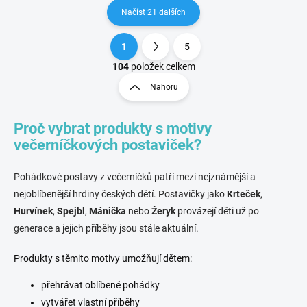
Načíst 21 dalších
1
5
O
S
v
t
104
položek celkem
l
r
Nahoru
á
á
d
n
a
Proč vybrat produkty s motivy
k
c
o
í
večerníčkových postaviček?
p
v
r
á
Pohádkové postavy z večerníčků patří mezi nejznámější a
v
n
k
nejoblíbenější hrdiny českých dětí. Postavičky jako
Krteček
,
í
y
Hurvínek
,
Spejbl
,
Mánička
nebo
Žeryk
provázejí děti už po
v
generace a jejich příběhy jsou stále aktuální.
ý
p
Produkty s těmito motivy umožňují dětem:
i
s
u
přehrávat oblíbené pohádky
vytvářet vlastní příběhy