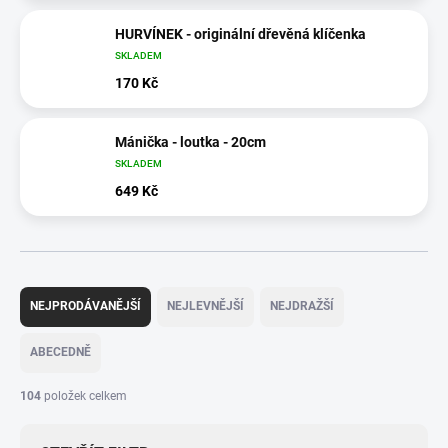
HURVÍNEK - originální dřevěná klíčenka
SKLADEM
170 Kč
Mánička - loutka - 20cm
SKLADEM
649 Kč
Ř
a
NEJPRODÁVANĚJŠÍ
NEJLEVNĚJŠÍ
NEJDRAŽŠÍ
z
e
ABECEDNĚ
n
í
104
položek celkem
p
r