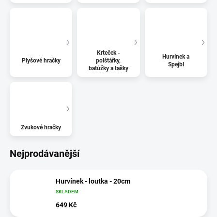
Krteček -
Hurvínek a
Plyšové hračky
polštářky,
Spejbl
batůžky a tašky
Zvukové hračky
Nejprodávanější
Hurvínek - loutka - 20cm
SKLADEM
649 Kč