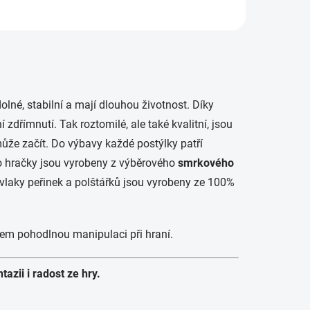
olné, stabilní a mají dlouhou životnost. Díky
římnutí. Tak roztomilé, ale také kvalitní, jsou
může začít. Do výbavy každé postýlky patří
yto hračky jsou vyrobeny z výběrového
smrkového
ovlaky peřinek a polštářků jsou vyrobeny ze 100%
tem pohodlnou manipulaci při hraní.
azii i radost ze hry.