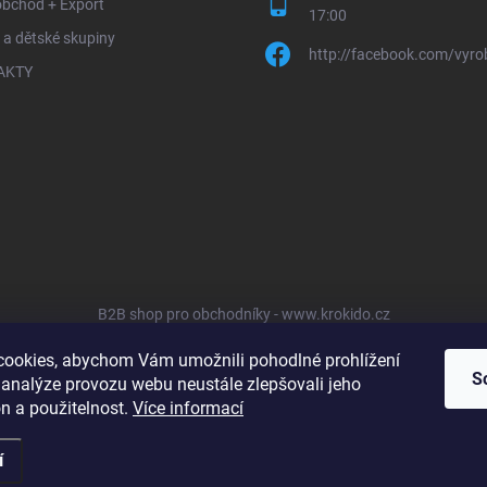
obchod + Export
17:00
 a dětské skupiny
http://facebook.com/vyro
AKTY
B2B shop pro obchodníky - www.krokido.cz
ookies, abychom Vám umožnili pohodlné prohlížení
S
 analýze provozu webu neustále zlepšovali jeho
n a použitelnost.
Více informací
í
hrazena.