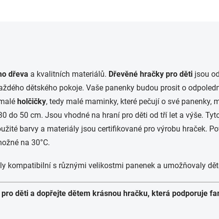
O
v
l
á
d
ho dřeva
a kvalitních materiálů.
Dřevěné hračky pro děti
jsou od
a
dého dětského pokoje. Vaše panenky budou prosit o odpolední zd
c
í
 malé
holčičky
, tedy malé maminky, které pečují o své panenky, 
p
30 do 50 cm. Jsou vhodné na hraní pro děti od tří let a výše. T
r
v
žité barvy a materiály jsou certifikované pro výrobu hraček. P
k
 možné na 30°C.
y
v
ý
yly kompatibilní s různými velikostmi panenek a umožňovaly dě
p
i
s
pro děti a dopřejte dětem krásnou hračku, která podporuje fant
u