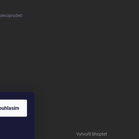
benoprodeti
ouhlasím
Vytvořil Shoptet