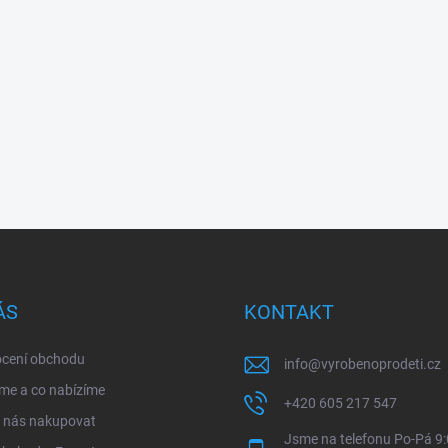
ÁS
KONTAKT
cení obchodu
info
@
vyrobenoprodeti.cz
me a co nabízíme
+420 605 217 547
u nás nakupovat
Jsme na telefonu Po-Pá 9: