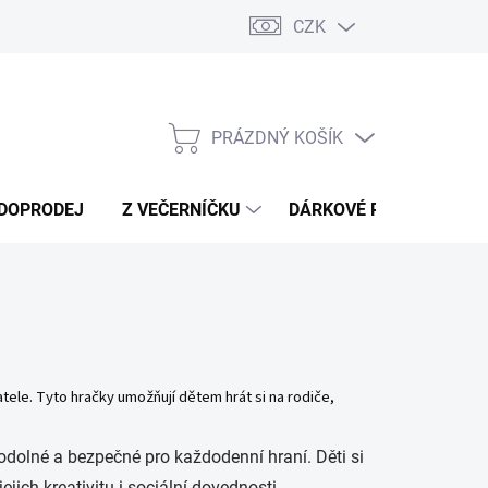
CZK
Náměty a tipy ke hře
Moje objednávka
PRÁZDNÝ KOŠÍK
NÁKUPNÍ
KOŠÍK
DOPRODEJ
Z VEČERNÍČKU
DÁRKOVÉ POUKAZY
le. Tyto hračky umožňují dětem hrát si na rodiče,
 odolné a bezpečné pro každodenní hraní. Děti si
jich kreativitu i sociální dovednosti.