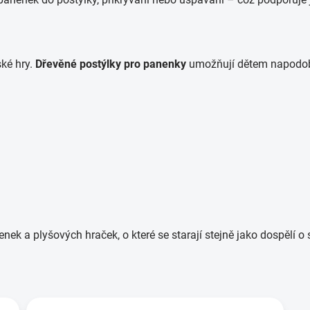
ské hry.
Dřevěné postýlky pro panenky
umožňují dětem napodobo
enek a plyšových hraček, o které se starají stejně jako dospělí o 