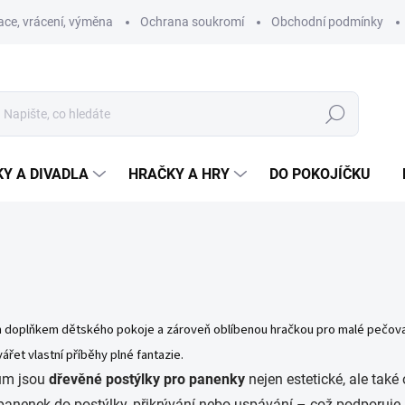
ce, vrácení, výměna
Ochrana soukromí
Obchodní podmínky
Hledat
Y A DIVADLA
HRAČKY A HRY
DO POKOJÍČKU
 doplňkem dětského pokoje a zároveň oblíbenou hračkou pro malé pečovate
et vlastní příběhy plné fantazie.
lům jsou
dřevěné postýlky pro panenky
nejen estetické, ale také
 panenek do postýlky, přikrývání nebo uspávání – což podporuje je