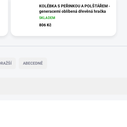
KOLÉBKA S PEŘINKOU A POLŠTÁŘEM -
generacemi oblíbená dřevěná hračka
SKLADEM
806 Kč
RAŽŠÍ
ABECEDNĚ
ZNACKA_KROKIDO