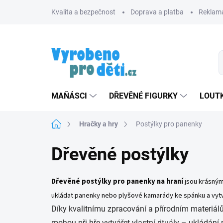
Přejít
Kvalita a bezpečnost
Doprava a platba
Reklama
na
obsah
MAŇÁSCI
DŘEVĚNÉ FIGURKY
LOUTK
Domů
Hračky a hry
Postýlky pro panenky
Dřevěné postýlky
Dřevěné postýlky pro panenky na hraní
jsou krásným
ukládat panenky nebo plyšové kamarády ke spánku a vytvář
Díky kvalitnímu zpracování a přírodním materiá
mohou při hře vytvářet vlastní rituály – ukládání