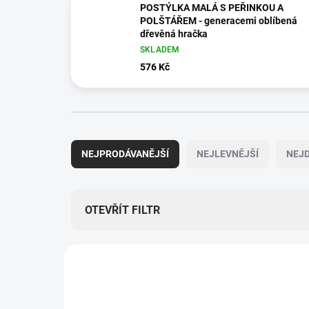
POSTÝLKA MALÁ S PEŘINKOU A
POLŠTÁŘEM - generacemi oblíbená
dřevěná hračka
SKLADEM
576 Kč
Ř
a
NEJPRODÁVANĚJŠÍ
NEJLEVNĚJŠÍ
NEJD
z
e
n
í
OTEVŘÍT FILTR
p
r
V
o
ý
TIP
d
p
u
ZNACKA_KROKIDO
i
k