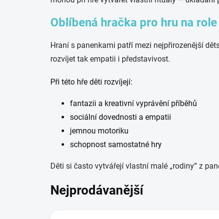
Oblíbená hračka pro hru na role
Hraní s panenkami patří mezi nejpřirozenější dět
rozvíjet tak empatii i představivost.
Při této hře děti rozvíjejí:
fantazii a kreativní vyprávění příběhů
sociální dovednosti a empatii
jemnou motoriku
schopnost samostatné hry
Děti si často vytvářejí vlastní malé „rodiny“ z pan
Nejprodávanější