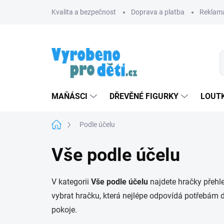
Přejít
Kvalita a bezpečnost
Doprava a platba
Reklama
na
obsah
MAŇÁSCI
DŘEVĚNÉ FIGURKY
LOUTK
Domů
Podle účelu
Vše podle účelu
V kategorii
Vše podle účelu
najdete hračky přehl
vybrat hračku, která nejlépe odpovídá potřebám d
pokoje.