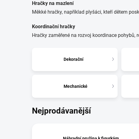
Hračky na mazlení
Měkké hračky, například plyšáci, kteří dětem posk
Koordinační hračky
Hračky zaměřené na rozvoj koordinace pohybů, r
Dekorační
Mechanické
Nejprodávanější
Náhradní pružina k figurkám