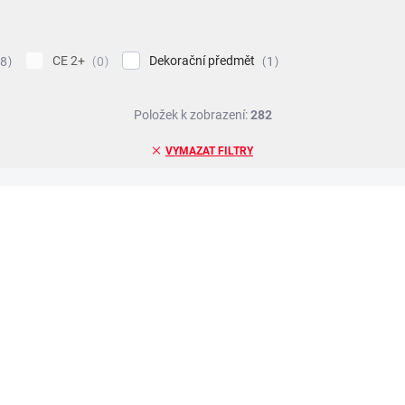
CE 2+
Dekorační předmět
8
0
1
Položek k zobrazení:
282
VYMAZAT FILTRY
TIP
ZNACKA_USTREDNA_BRNO