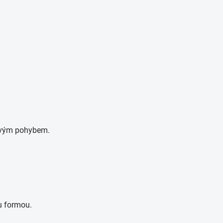
 svým pohybem.
u formou.