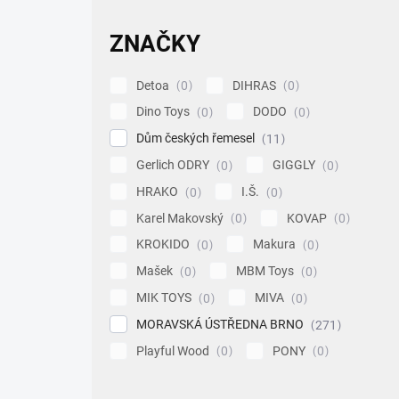
ZNAČKY
Detoa
DIHRAS
0
0
Dino Toys
DODO
0
0
Dům českých řemesel
11
Gerlich ODRY
GIGGLY
0
0
HRAKO
I.Š.
0
0
Karel Makovský
KOVAP
0
0
KROKIDO
Makura
0
0
Mašek
MBM Toys
0
0
MIK TOYS
MIVA
0
0
MORAVSKÁ ÚSTŘEDNA BRNO
271
Playful Wood
PONY
0
0