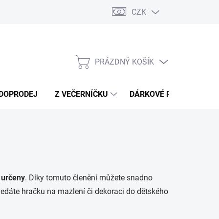
CZK
Náměty a tipy ke hře
Moje objednávka
PRÁZDNÝ KOŠÍK
NÁKUPNÍ
KOŠÍK
DOPRODEJ
Z VEČERNÍČKU
DÁRKOVÉ POUKAZY
 určeny
. Díky tomuto členění můžete snadno
hledáte hračku na mazlení či dekoraci do dětského