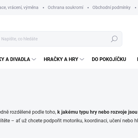
ce, vrácení, výměna
Ochrana soukromí
Obchodní podmínky
Hledat
Y A DIVADLA
HRAČKY A HRY
DO POKOJÍČKU
edně rozdělené podle toho,
k jakému typu hry nebo rozvoje jsou
ítěte – ať už chcete podpořit motoriku, koordinaci, učení nebo 