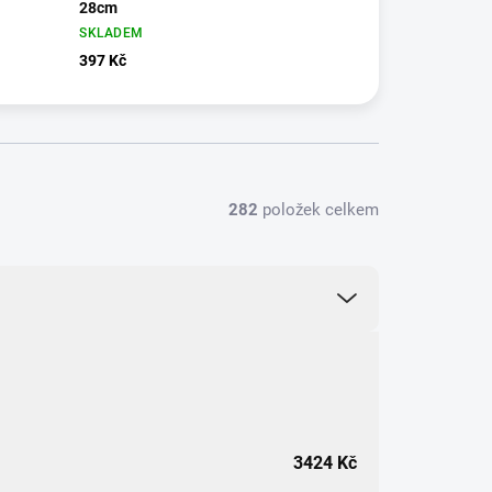
28cm
SKLADEM
397 Kč
282
položek celkem
3424
Kč