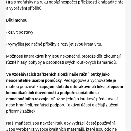
Hra s maňásky na ruku nabízí nespočet příležitostí k nápadité hře
a vyprávění příběhů.
Děti mohou:
- oživit postavy
- vymýšlet jedinečné příběhy a rozvíjet svou kreativitu.
Možnosti interaktivní hry jsou nekonečné, protože děti zkoumají
různé hlasy, pohyby a osobnosti svých loutkových kamarádů.
Ve vzdělávacích zařízeních slouží naše ruční loutky jako
neocenitelné učební pomůcky.
Pedagogové a vychovatelé je
mohou používat k
zapojení dětí do interaktivních lekcí, zlepšení
komunikačních dovedností a podpoře sociálního a
emocionálního rozvoje.
Ať už se jedná o loutkové představení
nebo hraní rolí, maňásci podporují aktivní účast a dělají z učení
příjemný zážitek.
Naši maňásci jsou navrženi tak, aby vydrželi časté používání.
Jsou vyrobeni z vysoce kvalitních materiálů, které jsou odolné,