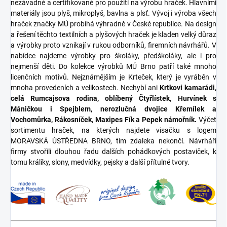
nezávadné a certifikované pro použití na výrobu hraček. Hlavními
materiály jsou plyš, mikroplyš, bavlna a plsť. Vývoj i výroba všech
hraček značky MÚ probíhá výhradně v České republice. Na design
a řešení těchto textilních a plyšových hraček je kladen velký důraz
a výrobky proto vznikají v rukou odborníků, firemních návrhářů. V
nabídce najdeme výrobky pro školáky, předškoláky, ale i pro
nejmenší děti. Do kolekce výrobků MÚ Brno patří také mnoho
licenčních motivů. Nejznámějším je Krteček, který je vyráběn v
mnoha provedeních a velikostech. Nechybí ani
Krtkovi kamarádi,
celá Rumcajsova rodina, oblíbený Čtyřlístek, Hurvínek s
Máničkou i Spejblem, nerozlučná dvojice Křemílek a
Vochomůrka, Rákosníček, Maxipes Fík a Pepek námořník.
Výčet
sortimentu hraček, na kterých najdete visačku s logem
MORAVSKÁ ÚSTŘEDNA BRNO, tím zdaleka nekončí. Návrháři
firmy stvořili dlouhou řadu dalších pohádkových postaviček, k
tomu králíky, slony, medvídky, pejsky a další přítulné tvory.