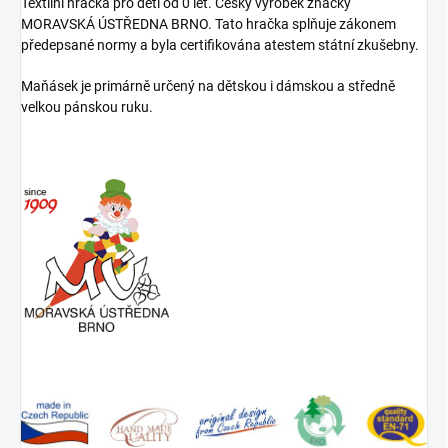
Textilní hračka pro děti od 0 let. Český výrobek značky
MORAVSKÁ ÚSTŘEDNA BRNO. Tato hračka splňuje zákonem
předepsané normy a byla certifikována atestem státní zkušebny.
Maňásek je primárně určený na dětskou i dámskou a středně
velkou pánskou ruku.