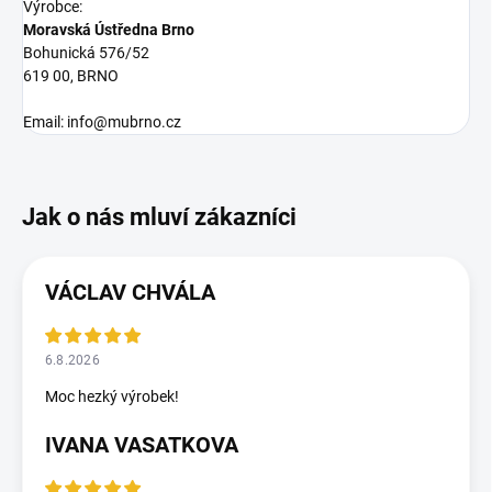
Výrobce:
Moravská Ústředna Brno
Bohunická 576/52
619 00, BRNO
Email: info@mubrno.cz
VÁCLAV CHVÁLA
6.8.2026
Moc hezký výrobek!
IVANA VASATKOVA