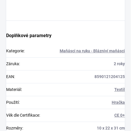
Doplňkové parametry
Kategorie
:
Maňásci na ruku - Blázniví maňásci
Záruka
:
2 roky
EAN
:
8590121204125
Materiál
:
Textil
Použití
:
Hračka
Věk dle Certifikace
:
CE 0+
Rozměry
:
10 x 22 x 31 cm