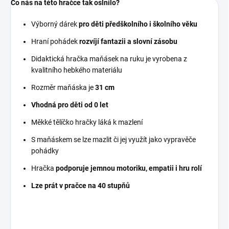
Co nás na této hračce tak oslnilo?
Výborný dárek
pro děti předškolního i školního věku
Hraní pohádek
rozvíjí fantazii a slovní zásobu
Didaktická hračka maňásek na ruku je vyrobena z
kvalitního hebkého materiálu
Rozměr maňáska je
31 cm
Vhodná pro děti od 0 let
Měkké tělíčko hračky láká k mazlení
S maňáskem se lze mazlit či jej využít jako vypravěče
pohádky
Hračka
podporuje jemnou motoriku, empatii i hru rolí
Lze prát v pračce na 40 stupňů