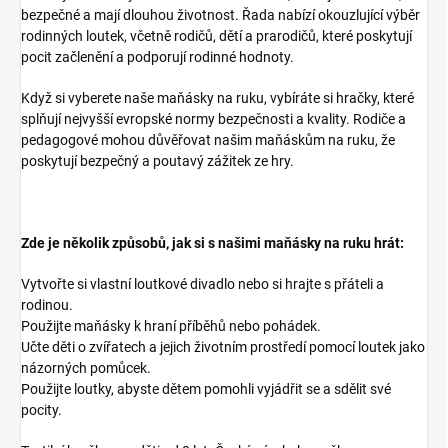
bezpečné a mají dlouhou životnost. Řada nabízí okouzlující výběr
rodinných loutek, včetně rodičů, dětí a prarodičů, které poskytují
pocit začlenění a podporují rodinné hodnoty.
Když si vyberete naše maňásky na ruku, vybíráte si hračky, které
splňují nejvyšší evropské normy bezpečnosti a kvality. Rodiče a
pedagogové mohou důvěřovat našim maňáskům na ruku, že
poskytují bezpečný a poutavý zážitek ze hry.
Zde je několik způsobů, jak si s našimi maňásky na ruku hrát:
Vytvořte si vlastní loutkové divadlo nebo si hrajte s přáteli a
rodinou.
Použijte maňásky k hraní příběhů nebo pohádek.
Učte děti o zvířatech a jejich životním prostředí pomocí loutek jako
názorných pomůcek.
Použijte loutky, abyste dětem pomohli vyjádřit se a sdělit své
pocity.