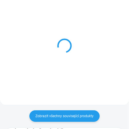
SKLADEM
SKLADEM
Veverka - textilní
Vlk - textilní maňásek na
maňásek na ruku 27cm
ruku 30cm
471 Kč
471 Kč
Do košíku
Do košíku
Zobrazit všechny související produkty