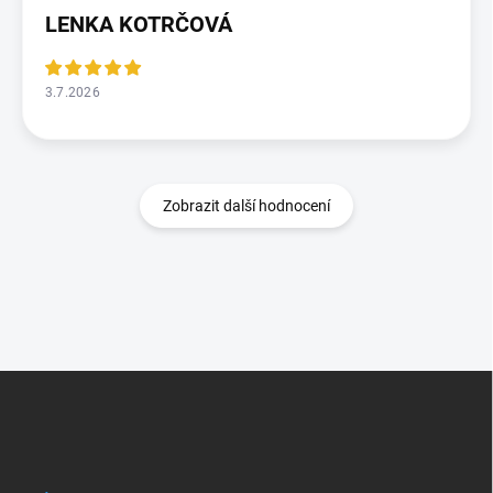
LENKA KOTRČOVÁ
3.7.2026
Zobrazit další hodnocení
Z
á
p
a
t