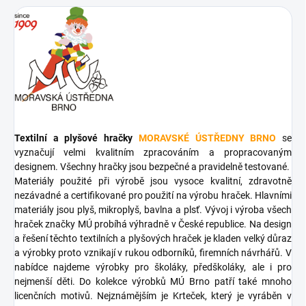
Textilní a plyšové hračky
MORAVSKÉ ÚSTŘEDNY BRNO
se
vyznačují velmi kvalitním zpracováním a propracovaným
designem. Všechny hračky jsou bezpečné a pravidelně testované.
Materiály použité při výrobě jsou vysoce kvalitní, zdravotně
nezávadné a certifikované pro použití na výrobu hraček. Hlavními
materiály jsou plyš, mikroplyš, bavlna a plsť. Vývoj i výroba všech
hraček značky MÚ probíhá výhradně v České republice. Na design
a řešení těchto textilních a plyšových hraček je kladen velký důraz
a výrobky proto vznikají v rukou odborníků, firemních návrhářů. V
nabídce najdeme výrobky pro školáky, předškoláky, ale i pro
nejmenší děti. Do kolekce výrobků MÚ Brno patří také mnoho
licenčních motivů. Nejznámějším je Krteček, který je vyráběn v