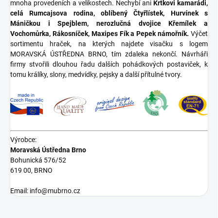
mnoha provedeních a velikostech. Nechybí ani
Krtkovi kamarádi,
celá Rumcajsova rodina, oblíbený Čtyřlístek, Hurvínek s
Máničkou i Spejblem, nerozlučná dvojice Křemílek a
Vochomůrka, Rákosníček, Maxipes Fík a Pepek námořník.
Výčet
sortimentu hraček, na kterých najdete visačku s logem
MORAVSKÁ ÚSTŘEDNA BRNO, tím zdaleka nekončí. Návrháři
firmy stvořili dlouhou řadu dalších pohádkových postaviček, k
tomu králíky, slony, medvídky, pejsky a další přítulné tvory.
Výrobce:
Moravská Ústředna Brno
Bohunická 576/52
619 00, BRNO
Email: info@mubrno.cz