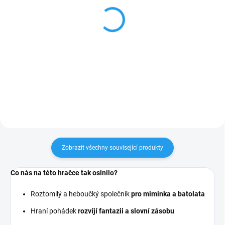
Medvěd MIMI šustící
Mazlící žabka
30cm
399 Kč
289 Kč
Do košíku
Do košíku
Zobrazit všechny související produkty
Co nás na této hračce tak oslnilo?
Roztomilý a heboučký společník
pro miminka a batolata
Hraní pohádek
rozvíjí fantazii a slovní zásobu