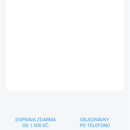
−
+
Přidat do košíku
Haf, haf, jsem Pejsek, měkoučký maňásek pro miminka a batolata.
Můžeme se spolu mazlit, užijeme si spoustu zábavy a večer spolu
budeme usínat. Když se umažu, můžeš mě snadno vyprat.
DETAILNÍ INFORMACE
ZEPTAT SE
DOPRAVA ZDARMA
OBJEDNÁVKY
OD 1.500 KČ
PO TELEFONU