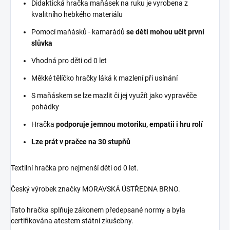
Didaktická hračka maňásek na ruku je vyrobena z
kvalitního hebkého materiálu
Pomocí maňásků - kamarádů
se děti mohou učit první
slůvka
Vhodná pro děti od 0 let
Měkké tělíčko hračky láká k mazlení při usínání
S maňáskem se lze mazlit či jej využít jako vypravěče
pohádky
Hračka
podporuje jemnou motoriku, empatii i hru rolí
Lze prát v pračce na 30 stupňů
Textilní hračka pro nejmenší děti od 0 let.
Český výrobek značky MORAVSKÁ ÚSTŘEDNA BRNO.
Tato hračka splňuje zákonem předepsané normy a byla
certifikována atestem státní zkušebny.