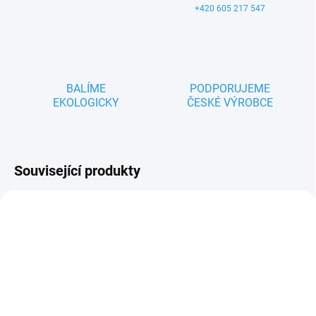
+420 605 217 547
BALÍME
PODPORUJEME
EKOLOGICKY
ČESKÉ VÝROBCE
Související produkty
ZNACKA_USTREDNA_BRNO
ZNACKA_USTREDNA_BRNO
SKLADEM
SKLADEM