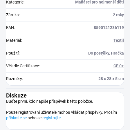
Kategorie
:
Maňásci pro nejmenší děti
Záruka
:
2 roky
EAN
:
8590121236119
Materiál
:
Textil
Použití
:
Do postýlky
,
Hračka
Věk dle Certifikace
:
CE 0+
Rozměry
:
28 x 28 x 5 cm
Diskuze
Buďte první, kdo napíše příspěvek k této položce.
Pouze registrovaní uživatelé mohou vkládat příspěvky. Prosím
přihlaste se
nebo se
registrujte
.