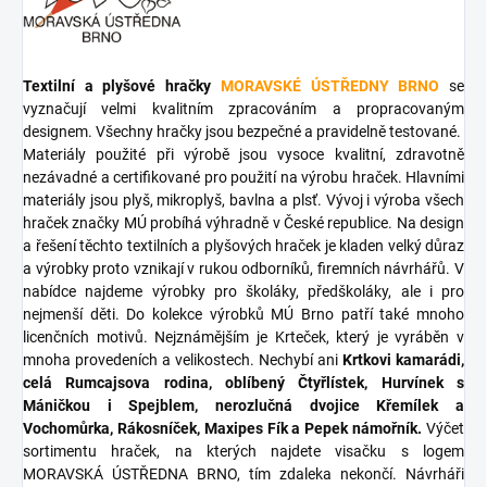
Textilní a plyšové hračky
MORAVSKÉ ÚSTŘEDNY BRNO
se
vyznačují velmi kvalitním zpracováním a propracovaným
designem. Všechny hračky jsou bezpečné a pravidelně testované.
Materiály použité při výrobě jsou vysoce kvalitní, zdravotně
nezávadné a certifikované pro použití na výrobu hraček. Hlavními
materiály jsou plyš, mikroplyš, bavlna a plsť. Vývoj i výroba všech
hraček značky MÚ probíhá výhradně v České republice. Na design
a řešení těchto textilních a plyšových hraček je kladen velký důraz
a výrobky proto vznikají v rukou odborníků, firemních návrhářů. V
nabídce najdeme výrobky pro školáky, předškoláky, ale i pro
nejmenší děti. Do kolekce výrobků MÚ Brno patří také mnoho
licenčních motivů. Nejznámějším je Krteček, který je vyráběn v
mnoha provedeních a velikostech. Nechybí ani
Krtkovi kamarádi,
celá Rumcajsova rodina, oblíbený Čtyřlístek, Hurvínek s
Máničkou i Spejblem, nerozlučná dvojice Křemílek a
Vochomůrka, Rákosníček, Maxipes Fík a Pepek námořník.
Výčet
sortimentu hraček, na kterých najdete visačku s logem
MORAVSKÁ ÚSTŘEDNA BRNO, tím zdaleka nekončí. Návrháři