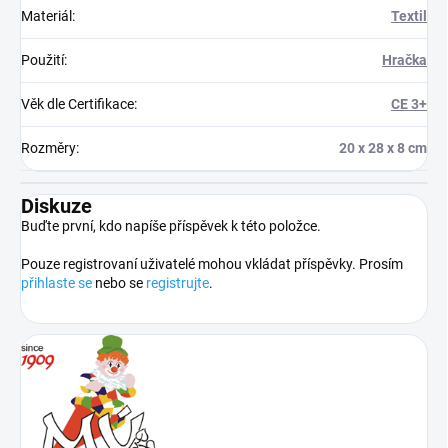
Materiál
:
Textil
Použití
:
Hračka
Věk dle Certifikace
:
CE 3+
Rozměry
:
20 x 28 x 8 cm
Diskuze
Buďte první, kdo napíše příspěvek k této položce.
Pouze registrovaní uživatelé mohou vkládat příspěvky. Prosím
přihlaste se
nebo se
registrujte
.