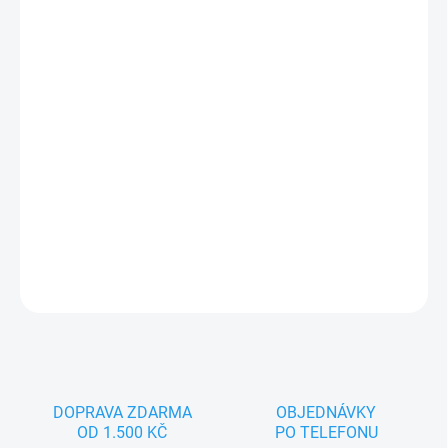
−
+
Přidat do košíku
Jsem Karkulka, pohádkový maňásek pro spoustu zábavy. Nejlépe
se cítím na dětské nebo dámské ruce. Splňuji všechny zákonem
předepsané normy, tak hurá pojď si se mnou hrát.
DETAILNÍ INFORMACE
ZEPTAT SE
DOPRAVA ZDARMA
OBJEDNÁVKY
OD 1.500 KČ
PO TELEFONU