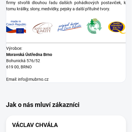
firmy stvořili dlouhou řadu dalších pohádkových postaviček, k
tomu králíky, slony, medvídky, pejsky a další přítulné tvory.
Výrobce:
Moravská Ústředna Brno
Bohunická 576/52
619 00, BRNO
Email: info@mubrno.cz
VÁCLAV CHVÁLA