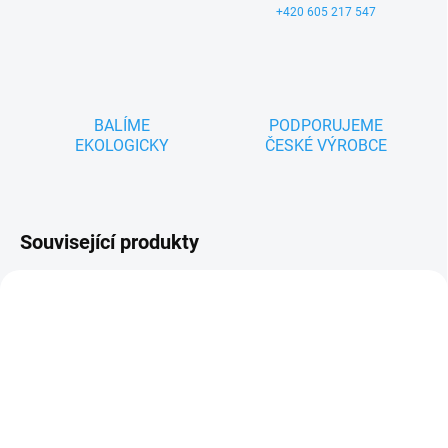
+420 605 217 547
BALÍME
PODPORUJEME
EKOLOGICKY
ČESKÉ VÝROBCE
Související produkty
ZNACKA_KROKIDO
TIP
ZNACKA_KROKIDO
MOMENTÁLNĚ NEDOSTUPNÉ
SKLADEM