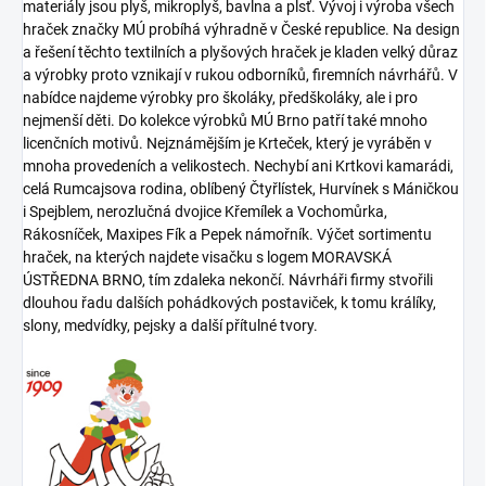
materiály jsou plyš, mikroplyš, bavlna a plsť. Vývoj i výroba všech
hraček značky MÚ probíhá výhradně v České republice. Na design
a řešení těchto textilních a plyšových hraček je kladen velký důraz
a výrobky proto vznikají v rukou odborníků, firemních návrhářů. V
nabídce najdeme výrobky pro školáky, předškoláky, ale i pro
nejmenší děti. Do kolekce výrobků MÚ Brno patří také mnoho
licenčních motivů. Nejznámějším je Krteček, který je vyráběn v
mnoha provedeních a velikostech. Nechybí ani Krtkovi kamarádi,
celá Rumcajsova rodina, oblíbený Čtyřlístek, Hurvínek s Máničkou
i Spejblem, nerozlučná dvojice Křemílek a Vochomůrka,
Rákosníček, Maxipes Fík a Pepek námořník. Výčet sortimentu
hraček, na kterých najdete visačku s logem MORAVSKÁ
ÚSTŘEDNA BRNO, tím zdaleka nekončí. Návrháři firmy stvořili
dlouhou řadu dalších pohádkových postaviček, k tomu králíky,
slony, medvídky, pejsky a další přítulné tvory.