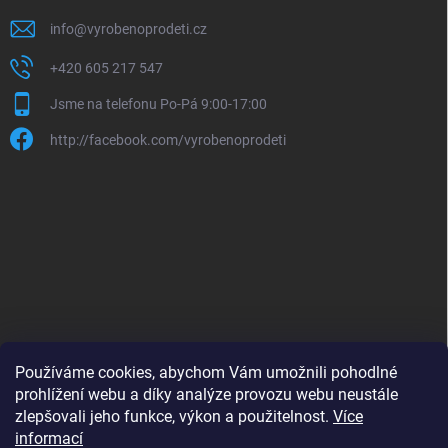
info
@
vyrobenoprodeti.cz
+420 605 217 547
Jsme na telefonu Po-Pá 9:00-17:00
http://facebook.com/vyrobenoprodeti
Používáme cookies, abychom Vám umožnili pohodlné
prohlížení webu a díky analýze provozu webu neustále
zlepšovali jeho funkce, výkon a použitelnost.
Více
B2B shop pro obchodníky - www.krokido.cz
informací