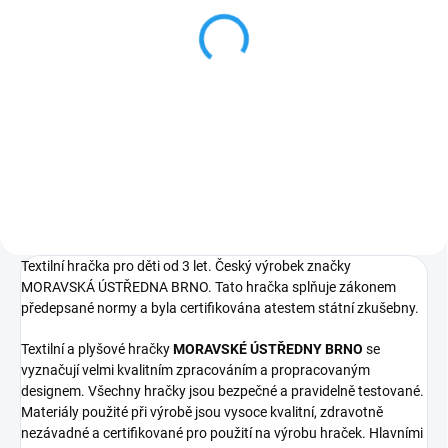
ČERVENÁ KARKULKA -
ČERVENÁ KARKULKA -
originální dřevěná
dřevěná figurka
klíčenka
286 Kč
143 Kč
Do košíku
Detail
Textilní hračka pro děti od 3 let. Český výrobek značky
MORAVSKÁ ÚSTŘEDNA BRNO. Tato hračka splňuje zákonem
předepsané normy a byla certifikována atestem státní zkušebny.
Textilní a plyšové hračky
MORAVSKÉ ÚSTŘEDNY BRNO
se
vyznačují velmi kvalitním zpracováním a propracovaným
designem. Všechny hračky jsou bezpečné a pravidelně testované.
Materiály použité při výrobě jsou vysoce kvalitní, zdravotně
nezávadné a certifikované pro použití na výrobu hraček. Hlavními