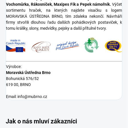
Vochomůrka, Rákosníček, Maxipes Fík a Pepek námořník.
Výčet
sortimentu hraček, na kterých najdete visačku s logem
MORAVSKÁ ÚSTŘEDNA BRNO, tím zdaleka nekončí. Návrháři
firmy stvořili dlouhou řadu dalších pohádkových postaviček, k
tomu králíky, slony, medvídky, pejsky a další přítulné tvory.
Výrobce:
Moravská Ústředna Brno
Bohunická 576/52
619 00, BRNO
Email: info@mubrno.cz