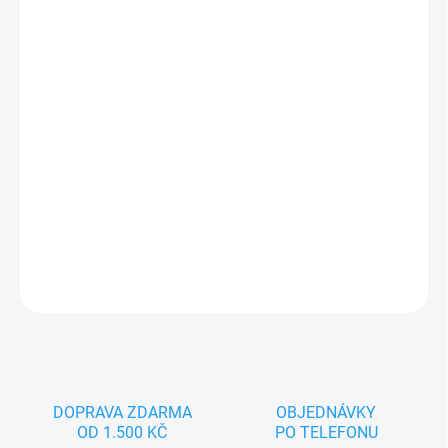
−
+
Přidat do košíku
Jsem Vlk, pohádkový maňásek pro spoustu zábavy. Nejlépe se
cítím na dětské nebo dámské ruce. Splňuji všechny zákonem
předepsané normy, tak hurá pojď si se mnou hrát.
DETAILNÍ INFORMACE
ZEPTAT SE
DOPRAVA ZDARMA
OBJEDNÁVKY
OD 1.500 KČ
PO TELEFONU