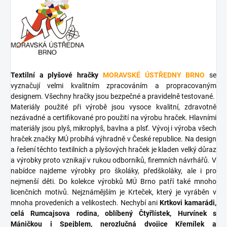
Textilní a plyšové hračky
MORAVSKÉ ÚSTŘEDNY BRNO
se
vyznačují velmi kvalitním zpracováním a propracovaným
designem. Všechny hračky jsou bezpečné a pravidelně testované.
Materiály použité při výrobě jsou vysoce kvalitní, zdravotně
nezávadné a certifikované pro použití na výrobu hraček. Hlavními
materiály jsou plyš, mikroplyš, bavlna a plsť. Vývoj i výroba všech
hraček značky MÚ probíhá výhradně v České republice. Na design
a řešení těchto textilních a plyšových hraček je kladen velký důraz
a výrobky proto vznikají v rukou odborníků, firemních návrhářů. V
nabídce najdeme výrobky pro školáky, předškoláky, ale i pro
nejmenší děti. Do kolekce výrobků MÚ Brno patří také mnoho
licenčních motivů. Nejznámějším je Krteček, který je vyráběn v
mnoha provedeních a velikostech. Nechybí ani
Krtkovi kamarádi,
celá Rumcajsova rodina, oblíbený Čtyřlístek, Hurvínek s
Máničkou i Spejblem, nerozlučná dvojice Křemílek a