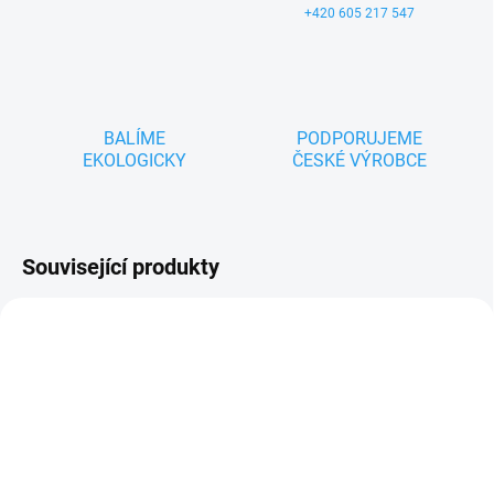
+420 605 217 547
BALÍME
PODPORUJEME
EKOLOGICKY
ČESKÉ VÝROBCE
Související produkty
ZNACKA_MASEK
ZNACKA_USTREDNA_BRNO
SKLADEM
SKLADEM