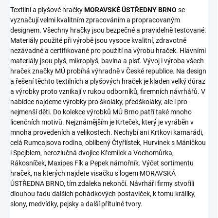
Textilní a plyšové hračky
MORAVSKÉ ÚSTŘEDNY BRNO
se
vyznačují velmi kvalitním zpracováním a propracovaným
designem. Všechny hračky jsou bezpečné a pravidelně testované.
Materiály použité při výrobě jsou vysoce kvalitní, zdravotně
nezávadné a certifikované pro použití na výrobu hraček. Hlavními
materiály jsou plyš, mikroplyš, bavlna a plsť. Vývoj i výroba všech
hraček značky MÚ probíhá výhradně v České republice. Na design
a řešení těchto textilních a plyšových hraček je kladen velký důraz
a výrobky proto vznikají v rukou odborníků, firemních návrhářů. V
nabídce najdeme výrobky pro školáky, předškoláky, ale i pro
nejmenší děti. Do kolekce výrobků MÚ Brno patří také mnoho
licenčních motivů. Nejznámějším je Krteček, který je vyráběn v
mnoha provedeních a velikostech. Nechybí ani Krtkovi kamarádi,
celá Rumcajsova rodina, oblíbený Čtyřlístek, Hurvínek s Máničkou
i Spejblem, nerozlučná dvojice Křemílek a Vochomůrka,
Rákosníček, Maxipes Fík a Pepek námořník. Výčet sortimentu
hraček, na kterých najdete visačku s logem MORAVSKÁ
ÚSTŘEDNA BRNO, tím zdaleka nekončí. Návrháři firmy stvořili
dlouhou řadu dalších pohádkových postaviček, k tomu králíky,
slony, medvídky, pejsky a další přítulné tvory.