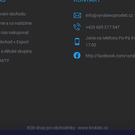
cení obchodu
info
@
vyrobenoprodeti.cz
me a co nabízíme
+420 605 217 547
u nás nakupovat
Jsme na telefonu Po-Pá 9:
obchod + Export
17:00
 a dětské skupiny
http://facebook.com/vyro
AKTY
B2B shop pro obchodníky - www.krokido.cz