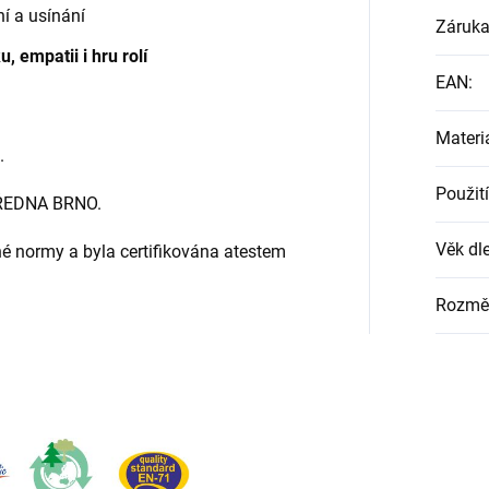
í a usínání
Záruk
 empatii i hru rolí
EAN
:
Materi
.
Použití
ŘEDNA BRNO.
Věk dle
é normy a byla certifikována atestem
Rozmě