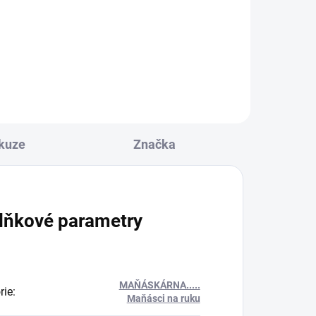
840 Kč
Do košíku
kuze
Značka
lňkové parametry
MAŇÁSKÁRNA.....
rie
:
Maňásci na ruku