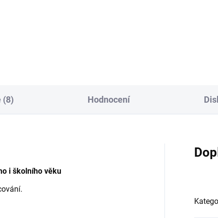
Do košíku
Do košíku
 (8)
Hodnocení
Dis
Dop
ho i školního věku
cování.
Katego