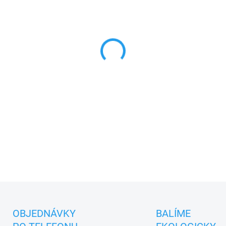
cena:
MŮŽEME DORUČIT DO:
11.8.2
−
+
To je ale dlouhán.
Žlutočern
hru, ale ještě více na příje
pokojíčku.
DETAILNÍ INFORMACE
ZEPTAT SE
OBJEDNÁVKY
BALÍME