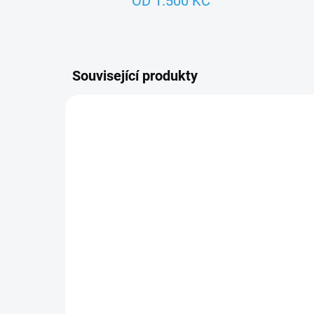
OD 1.500 KČ
Související produkty
ZNACKA_USTREDNA_BRNO
ZNACK
SKLADEM
Králík v klobouku 39cm
Bob
pr
322 Kč
75