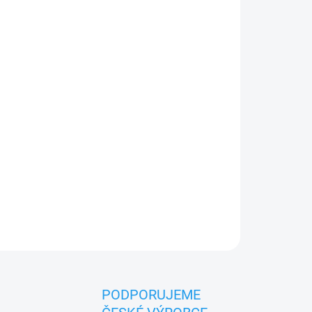
026
MOŽNOSTI DORUČENÍ
Přidat do košíku
ý heboučký plyšový had
, který se hodí skvěle pro
mné usínání. Navíc bude ozdobou každého
PODPORUJEME