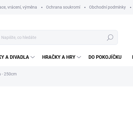
ce, vrácení, výměna
Ochrana soukromí
Obchodní podmínky
Hledat
Y A DIVADLA
HRAČKY A HRY
DO POKOJÍČKU
a - 250cm
ní
ZNAČKA:
MORAVSKÁ ÚSTŘEDNA BRNO
644 Kč
Měrná
SKLADEM