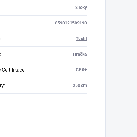
a
:
2 roky
8590121509190
ál
:
Textil
:
Hračka
 Certifikace
:
CE 0+
ry
:
250 cm