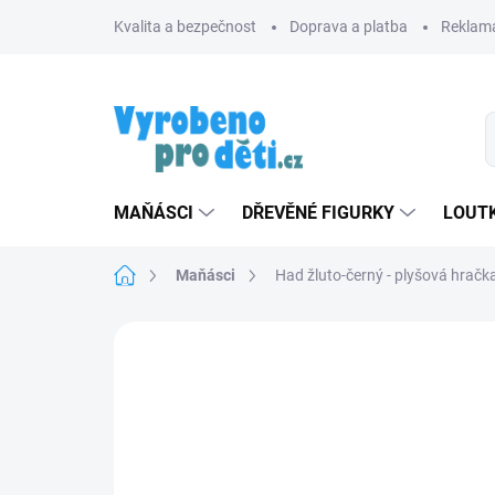
Přejít
Kvalita a bezpečnost
Doprava a platba
Reklama
na
obsah
MAŇÁSCI
DŘEVĚNÉ FIGURKY
LOUTK
Domů
Maňásci
Had žluto-černý - plyšová hračk
Neohodnoceno
Podrobnosti hodnoce
ZNACKA_USTREDNA_BRNO