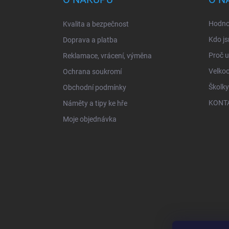
t
í
Hodno
Kvalita a bezpečnost
Kdo js
Doprava a platba
Proč 
Reklamace, vrácení, výměna
Velko
Ochrana soukromí
Školky
Obchodní podmínky
KONT
Náměty a tipy ke hře
Moje objednávka