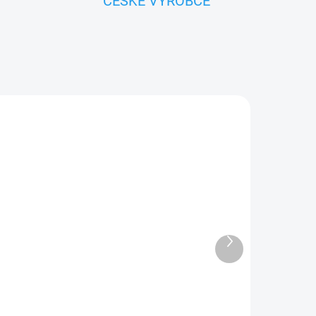
ČESKÉ VÝROBCE
ZNACKA_USTREDNA_BRNO
Další
ADEM
SKLADEM
produkt
u -
Krteček - mluvící
maňásek v kulichu 25cm
(1+)