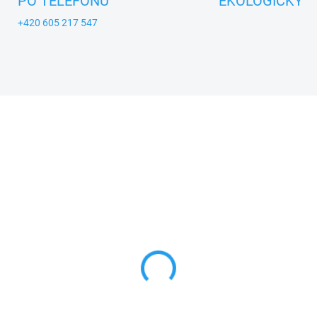
PO TELEFONU
EKOLOGICKY
+420 605 217 547
A_USTREDNA_BRNO
ZNACKA_USTREDNA_BRNO
SKLADEM
SKL
 a Bobek v klobouku -
Bob a Bobek v klobouk
stoví maňácsi
maňásci na ruku
7 Kč
1 711 Kč