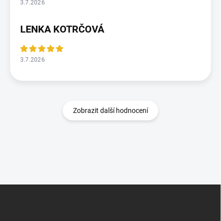
3.7.2026
LENKA KOTRČOVÁ
3.7.2026
Zobrazit další hodnocení
Z
á
p