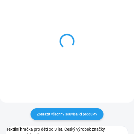
SKLADEM
SKLADEM
Krteček - Zástěrka
Krteček - Zástěra
červená 59cm
tyrkysová 122-128
169 Kč
239 Kč
Do košíku
Do košíku
Zobrazit všechny související produkty
Textilní hračka pro děti od 3 let. Český výrobek značky