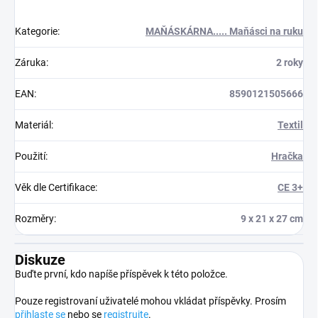
Kategorie
:
MAŇÁSKÁRNA..... Maňásci na ruku
Záruka
:
2 roky
EAN
:
8590121505666
Materiál
:
Textil
Použití
:
Hračka
Věk dle Certifikace
:
CE 3+
Rozměry
:
9 x 21 x 27 cm
Diskuze
Buďte první, kdo napíše příspěvek k této položce.
Pouze registrovaní uživatelé mohou vkládat příspěvky. Prosím
přihlaste se
nebo se
registrujte
.