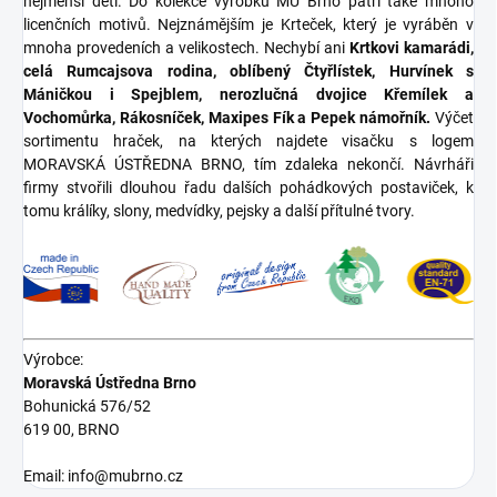
nejmenší děti. Do kolekce výrobků MÚ Brno patří také mnoho
licenčních motivů. Nejznámějším je Krteček, který je vyráběn v
mnoha provedeních a velikostech. Nechybí ani
Krtkovi kamarádi,
celá Rumcajsova rodina, oblíbený Čtyřlístek, Hurvínek s
Máničkou i Spejblem, nerozlučná dvojice Křemílek a
Vochomůrka, Rákosníček, Maxipes Fík a Pepek námořník.
Výčet
sortimentu hraček, na kterých najdete visačku s logem
MORAVSKÁ ÚSTŘEDNA BRNO, tím zdaleka nekončí. Návrháři
firmy stvořili dlouhou řadu dalších pohádkových postaviček, k
tomu králíky, slony, medvídky, pejsky a další přítulné tvory.
Výrobce:
Moravská Ústředna Brno
Bohunická 576/52
619 00, BRNO
Email: info@mubrno.cz