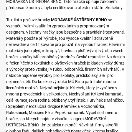
MORAVSKÁ ÚSTŘEDNA BRNO. Tato hračka splňuje zákonem
předepsané normy a byla certifikována atestem státní zkušebny.
Textilní a plyšové hračky
MORAVSKÉ ÚSTŘEDNY BRNO
se
vyznačují velmi kvalitním zpracováním a propracovaným
designem. Všechny hračky jsou bezpečné a pravidelně testované.
Materiály použité při výrobě jsou vysoce kvalitní, zdravotně
nezávadné a certifikované pro použití na výrobu hraček. Hlavními
materiály jsou plyš, mikroplyš, bavlna a plsť. Vývoj i výroba všech
hraček značky MÚ probíhá výhradně v České republice. Na design
a řešení těchto textilních a plyšových hraček je kladen velký důraz
a výrobky proto vznikají v rukou odborníků, firemních návrhářů. V
nabídce najdeme výrobky pro školáky, předškoláky, ale i pro
nejmenší děti. Do kolekce výrobků MÚ Brno patří také mnoho
licenčních motivů. Nejznámějším je Krteček, který je vyráběn v
mnoha provedeních a velikostech. Nechybí ani Krtkovi kamarádi,
celá Rumcajsova rodina, oblíbený Čtyřlístek, Hurvínek s Máničkou
i Spejblem, nerozlučná dvojice Křemílek a Vochomůrka,
Rákosníček, Maxipes Fík a Pepek námořník. Výčet sortimentu
hraček, na kterých najdete visačku s logem MORAVSKÁ
ÚSTŘEDNA BRNO, tím zdaleka nekončí. Návrháři firmy stvořili
dlouhou řadu dalších pohádkových postaviček, k tomu králíky,