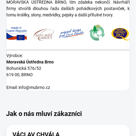
MORAVSKÁ ÚSTŘEDNA BRNO, tím zdaleka nekončí. Návrháři
firmy stvořili dlouhou řadu dalších pohádkových postaviček, k
tomu králíky, slony, medvídky, pejsky a další přítulné tvory.
Výrobce:
Moravská Ústředna Brno
Bohunická 576/52
619 00, BRNO
Email: info@mubrno.cz
VÁCLAV CHVÁLA