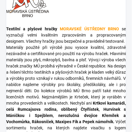
Textilní a plyšové hračky
MORAVSKÉ ÚSTŘEDNY BRNO
se
vyznačují velmi kvalitním zpracováním a propracovaným
designem. Všechny hračky jsou bezpečné a pravidelně testované.
Materiály použité při výrobě jsou vysoce kvalitní, zdravotně
nezávadné a certifikované pro použití na výrobu hraček. Hlavními
materiály jsou plyš, mikroplyš, bavlna a plsť. Vývoj i výroba všech
hraček značky MÚ probíhá výhradně v České republice. Na design
a řešení těchto textilních a plyšových hraček je kladen velký důraz
a výrobky proto vznikají v rukou odborníků, firemních návrhářů. V
nabídce najdeme výrobky pro školáky, předškoláky, ale i pro
nejmenší děti. Do kolekce výrobků MÚ Brno patří také mnoho
licenčních motivů. Nejznámějším je Krteček, který je vyráběn v
mnoha provedeních a velikostech. Nechybí ani
Krtkovi kamarádi,
celá Rumcajsova rodina, oblíbený Čtyřlístek, Hurvínek s
Máničkou i Spejblem, nerozlučná dvojice Křemílek a
Vochomůrka, Rákosníček, Maxipes Fík a Pepek námořník.
Výčet
sortimentu hraček, na kterých najdete visačku s logem