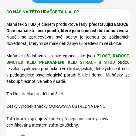
CO NÁS NA TÉTO HRAČCE ZAUJALO?
Maňásek
STUD
je členem produktové řady představující
EMOCE.
Osm maňásků - osm pocitů, které jsou součástí běžného života.
Naučit se zpracovávat své pocity je jednou ze základních
dovedností, kterými se malé děti zabývají především ve školce.
Maňásci představující lidské emoce jako jsou
ZLOST, RADOST,
SMUTEK, KLID, PŘEKVAPENÍ, KLID, STRACH a STUD
budou
skvělou výukovou pomůckou ve školce, jeslích, dětských centrech,
v pedagogicko-psychologické poradně, ale i doma. Maňásky lze
zakoupit jednotlivě nebo v sadě.
Textilní hračka pro děti od 3 let.
Český výrobek značky MORAVSKÁ ÚSTŘEDNA BRNO.
Tato hračka splňuje zákonem předepsané normy a byla
certifikována atestem státní zkušebny.