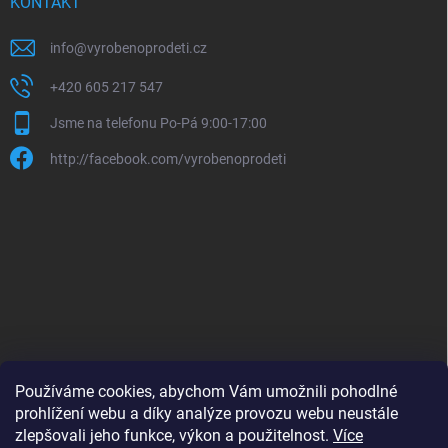
KONTAKT
info
@
vyrobenoprodeti.cz
+420 605 217 547
Jsme na telefonu Po-Pá 9:00-17:00
http://facebook.com/vyrobenoprodeti
Používáme cookies, abychom Vám umožnili pohodlné
prohlížení webu a díky analýze provozu webu neustále
zlepšovali jeho funkce, výkon a použitelnost.
Více
B2B shop pro obchodníky - www.krokido.cz