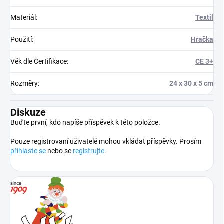
Materiál
:
Textil
Použití
:
Hračka
Věk dle Certifikace
:
CE 3+
Rozměry
:
24 x 30 x 5 cm
Diskuze
Buďte první, kdo napíše příspěvek k této položce.
Pouze registrovaní uživatelé mohou vkládat příspěvky. Prosím
přihlaste se
nebo se
registrujte
.