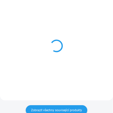
SKLADEM
SKLADEM
ZLOST (emoce) - textilní
STRACH (emoce) -
maňásek na ruku - 30cm
textilní maňásek na ruku
- 30cm
440 Kč
440 Kč
Do košíku
Do košíku
Zobrazit všechny související produkty