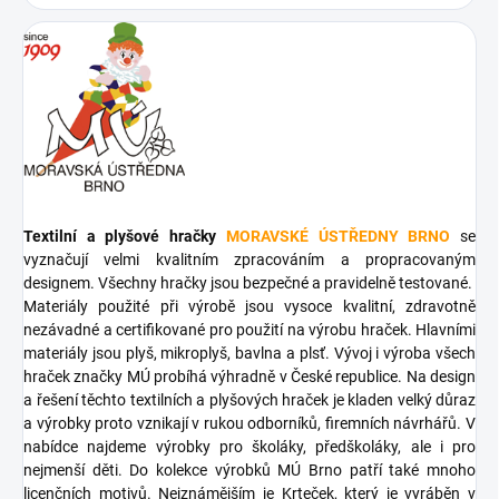
Textilní a plyšové hračky
MORAVSKÉ ÚSTŘEDNY BRNO
se
vyznačují velmi kvalitním zpracováním a propracovaným
designem. Všechny hračky jsou bezpečné a pravidelně testované.
Materiály použité při výrobě jsou vysoce kvalitní, zdravotně
nezávadné a certifikované pro použití na výrobu hraček. Hlavními
materiály jsou plyš, mikroplyš, bavlna a plsť. Vývoj i výroba všech
hraček značky MÚ probíhá výhradně v České republice. Na design
a řešení těchto textilních a plyšových hraček je kladen velký důraz
a výrobky proto vznikají v rukou odborníků, firemních návrhářů. V
nabídce najdeme výrobky pro školáky, předškoláky, ale i pro
nejmenší děti. Do kolekce výrobků MÚ Brno patří také mnoho
licenčních motivů. Nejznámějším je Krteček, který je vyráběn v