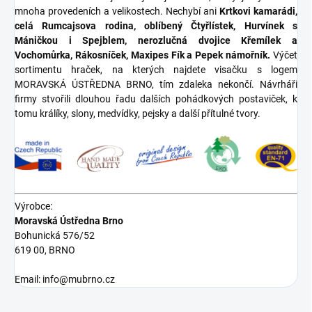
mnoha provedeních a velikostech. Nechybí ani
Krtkovi kamarádi,
celá Rumcajsova rodina, oblíbený Čtyřlístek, Hurvínek s
Máničkou i Spejblem, nerozlučná dvojice Křemílek a
Vochomůrka, Rákosníček, Maxipes Fík a Pepek námořník.
Výčet
sortimentu hraček, na kterých najdete visačku s logem
MORAVSKÁ ÚSTŘEDNA BRNO, tím zdaleka nekončí. Návrháři
firmy stvořili dlouhou řadu dalších pohádkových postaviček, k
tomu králíky, slony, medvídky, pejsky a další přítulné tvory.
Výrobce:
Moravská Ústředna Brno
Bohunická 576/52
619 00, BRNO
Email: info@mubrno.cz