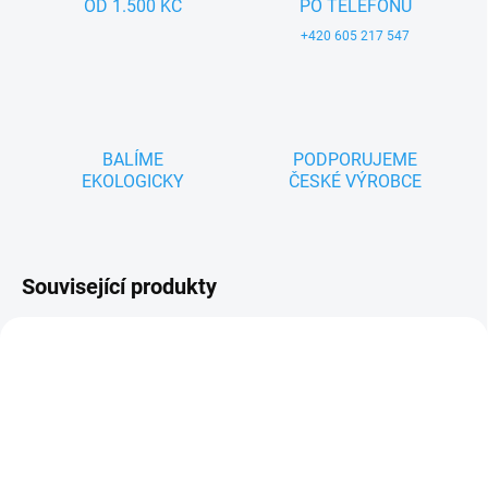
OD 1.500 KČ
PO TELEFONU
+420 605 217 547
BALÍME
PODPORUJEME
EKOLOGICKY
ČESKÉ VÝROBCE
Související produkty
ZNACKA_USTREDNA_BRNO
NOVINKA
ZNACKA_USTREDNA_BRNO