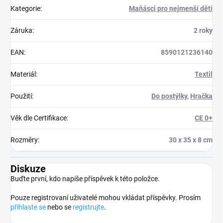
Kategorie
:
Maňásci pro nejmenší děti
Záruka
:
2 roky
EAN
:
8590121236140
Materiál
:
Textil
Použití
:
Do postýlky
,
Hračka
Věk dle Certifikace
:
CE 0+
Rozměry
:
30 x 35 x 8 cm
Diskuze
Buďte první, kdo napíše příspěvek k této položce.
Pouze registrovaní uživatelé mohou vkládat příspěvky. Prosím
přihlaste se
nebo se
registrujte
.