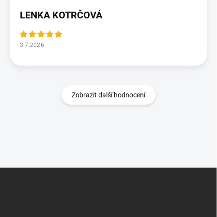
LENKA KOTRČOVÁ
3.7.2026
Zobrazit další hodnocení
Z
á
p
a
t