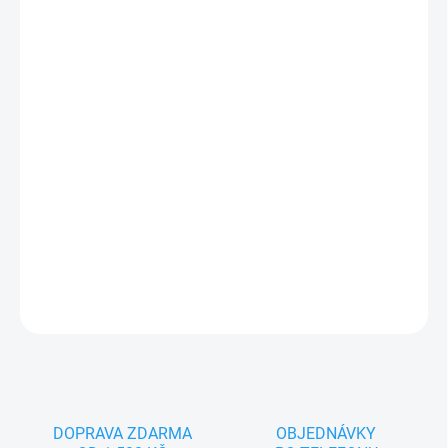
−
+
Přidat do košíku
Jsem růžové Prasátko, měkoučký maňásek pro nejmenší děti,
miminka i batolata. Užijeme si spoustu mazlení a zábavy a večer
vám pomůžu s usínáním. Když se umažu, můžeš mě snadno
vyprat.
DETAILNÍ INFORMACE
ZEPTAT SE
DOPRAVA ZDARMA
OBJEDNÁVKY