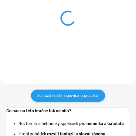
SKLADEM
SKLADEM
Medvěd MIMI šustící
Kravička - mazlící
30cm
maňásek na ruku 32cm
289 Kč
447 Kč
Do košíku
Do košíku
Zobrazit všechny související produkty
Co nás na této hračce tak oslnilo?
Roztomilý a heboučký společník
pro miminka a batolata
Hraní pohádek
rozvíjí fantazii a slovní zásobu