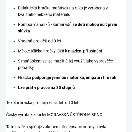
Didaktická hračka maňásek na ruku je vyrobena z
kvalitního hebkého materiálu
Pomocí maňásků - kamarádů
se děti mohou učit první
slůvka
Vhodná pro děti od 0 let
Měkké tělíčko hračky láká k mazlení při usínání
S maňáskem se lze mazlit či jej využít jako vypravěče
pohádky
Hračka
podporuje jemnou motoriku, empatii i hru rolí
Lze prát v pračce na 30 stupňů
Textilní hračka pro nejmenší děti od 0 let.
Český výrobek značky MORAVSKÁ ÚSTŘEDNA BRNO.
Tato hračka splňuje zákonem předepsané normy a byla