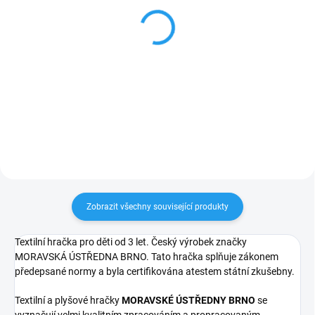
Středověká královna -
Pohádková sada
dřevěná loutka 20cm
maňásků - KRÁLOVSKÁ
RODINA
549 Kč
1 417 Kč
Do košíku
Do košíku
Zobrazit všechny související produkty
Textilní hračka pro děti od 3 let. Český výrobek značky
MORAVSKÁ ÚSTŘEDNA BRNO. Tato hračka splňuje zákonem
předepsané normy a byla certifikována atestem státní zkušebny.
Textilní a plyšové hračky
MORAVSKÉ ÚSTŘEDNY BRNO
se