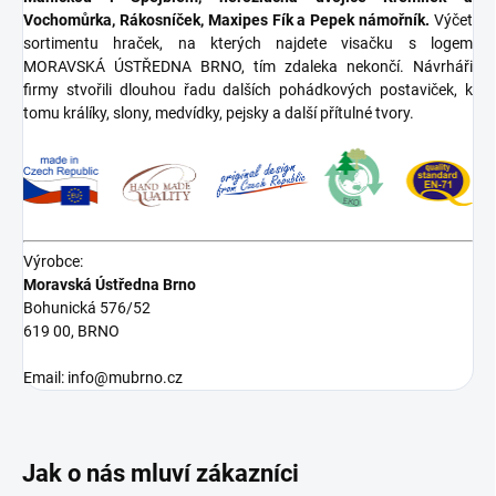
Vochomůrka, Rákosníček, Maxipes Fík a Pepek námořník.
Výčet
sortimentu hraček, na kterých najdete visačku s logem
MORAVSKÁ ÚSTŘEDNA BRNO, tím zdaleka nekončí. Návrháři
firmy stvořili dlouhou řadu dalších pohádkových postaviček, k
tomu králíky, slony, medvídky, pejsky a další přítulné tvory.
Výrobce:
Moravská Ústředna Brno
Bohunická 576/52
619 00, BRNO
Email: info@mubrno.cz