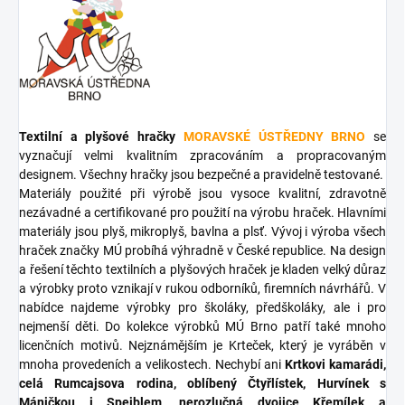
Textilní a plyšové hračky
MORAVSKÉ ÚSTŘEDNY BRNO
se
vyznačují velmi kvalitním zpracováním a propracovaným
designem. Všechny hračky jsou bezpečné a pravidelně testované.
Materiály použité při výrobě jsou vysoce kvalitní, zdravotně
nezávadné a certifikované pro použití na výrobu hraček. Hlavními
materiály jsou plyš, mikroplyš, bavlna a plsť. Vývoj i výroba všech
hraček značky MÚ probíhá výhradně v České republice. Na design
a řešení těchto textilních a plyšových hraček je kladen velký důraz
a výrobky proto vznikají v rukou odborníků, firemních návrhářů. V
nabídce najdeme výrobky pro školáky, předškoláky, ale i pro
nejmenší děti. Do kolekce výrobků MÚ Brno patří také mnoho
licenčních motivů. Nejznámějším je Krteček, který je vyráběn v
mnoha provedeních a velikostech. Nechybí ani
Krtkovi kamarádi,
celá Rumcajsova rodina, oblíbený Čtyřlístek, Hurvínek s
Máničkou i Spejblem, nerozlučná dvojice Křemílek a