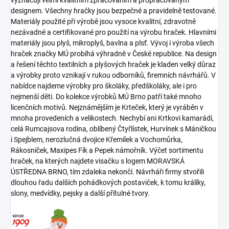
vyznačují velmi kvalitním zpracováním a propracovaným
designem. Všechny hračky jsou bezpečné a pravidelně testované.
Materiály použité při výrobě jsou vysoce kvalitní, zdravotně
nezávadné a certifikované pro použití na výrobu hraček. Hlavními
materiály jsou plyš, mikroplyš, bavlna a plsť. Vývoj i výroba všech
hraček značky MÚ probíhá výhradně v České republice. Na design
a řešení těchto textilních a plyšových hraček je kladen velký důraz
a výrobky proto vznikají v rukou odborníků, firemních návrhářů. V
nabídce najdeme výrobky pro školáky, předškoláky, ale i pro
nejmenší děti. Do kolekce výrobků MÚ Brno patří také mnoho
licenčních motivů. Nejznámějším je Krteček, který je vyráběn v
mnoha provedeních a velikostech. Nechybí ani Krtkovi kamarádi,
celá Rumcajsova rodina, oblíbený Čtyřlístek, Hurvínek s Máničkou
i Spejblem, nerozlučná dvojice Křemílek a Vochomůrka,
Rákosníček, Maxipes Fík a Pepek námořník. Výčet sortimentu
hraček, na kterých najdete visačku s logem MORAVSKÁ
ÚSTŘEDNA BRNO, tím zdaleka nekončí. Návrháři firmy stvořili
dlouhou řadu dalších pohádkových postaviček, k tomu králíky,
slony, medvídky, pejsky a další přítulné tvory.