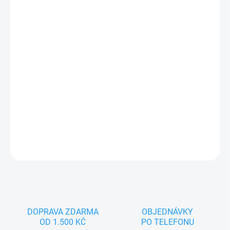
−
+
Přidat do košíku
Jsem Král, pohádkový maňásek pro spoustu zábavy. Nejlépe se
cítím na dětské nebo dámské ruce. Splňuji všechny zákonem
předepsané normy, tak hurá pojď si se mnou hrát.
DETAILNÍ INFORMACE
ZEPTAT SE
DOPRAVA ZDARMA
OBJEDNÁVKY
OD 1.500 KČ
PO TELEFONU