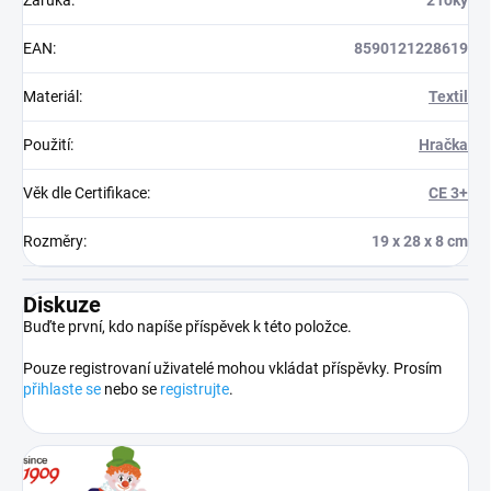
Záruka
:
2 roky
EAN
:
8590121228619
Materiál
:
Textil
Použití
:
Hračka
Věk dle Certifikace
:
CE 3+
Rozměry
:
19 x 28 x 8 cm
Diskuze
Buďte první, kdo napíše příspěvek k této položce.
Pouze registrovaní uživatelé mohou vkládat příspěvky. Prosím
přihlaste se
nebo se
registrujte
.