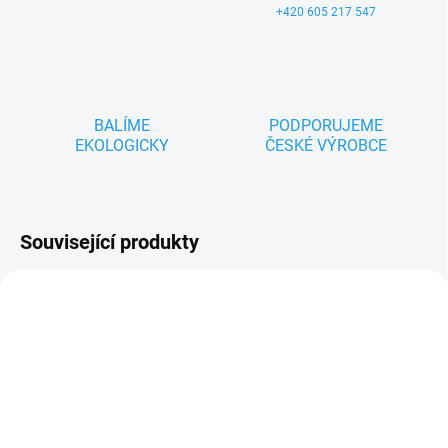
+420 605 217 547
BALÍME
PODPORUJEME
EKOLOGICKY
ČESKÉ VÝROBCE
Související produkty
ZNACKA_MASEK
TIP
ZNACKA_USTREDNA_BRNO
SKLADEM
SKLADEM