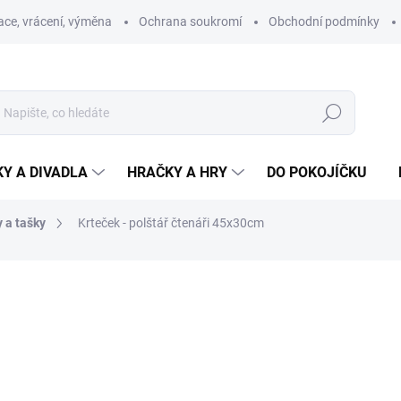
ce, vrácení, výměna
Ochrana soukromí
Obchodní podmínky
Hledat
Y A DIVADLA
HRAČKY A HRY
DO POKOJÍČKU
y a tašky
Krteček - polštář čtenáři 45x30cm
ní
ZNAČKA:
MORAVSKÁ ÚSTŘEDNA BRNO
396 Kč
Měrná
SKLADEM