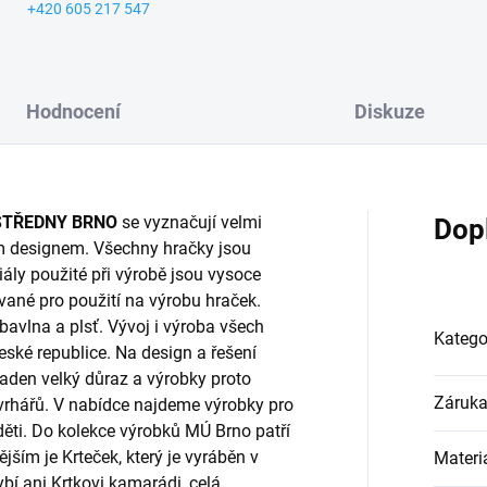
+420 605 217 547
Hodnocení
Diskuze
STŘEDNY BRNO
se vyznačují velmi
Dop
m designem. Všechny hračky jsou
ály použité při výrobě jsou vysoce
ované pro použití na výrobu hraček.
 bavlna a plsť. Vývoj i výroba všech
Katego
ské republice. Na design a řešení
kladen velký důraz a výrobky proto
Záruk
ávrhářů. V nabídce najdeme výrobky pro
 děti. Do kolekce výrobků MÚ Brno patří
ším je Krteček, který je vyráběn v
Materi
í ani Krtkovi kamarádi, celá