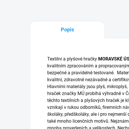
Popis
Textilní a plyšové hračky
MORAVSKÉ Ú
kvalitním zpracováním a propracovaný
bezpečné a pravidelně testované. Materi
kvalitní, zdravotně nezávadné a certifik
Hlavními materiály jsou plyš, mikroplyš,
hraček značky MÚ probíhá výhradně v Če
těchto textilních a plyšových hraček je 
vznikají v rukou odborníků, firemních n
školáky, předškoláky, ale i pro nejmenší
také mnoho licenčních motivů. Nejznáměj
mnoha provedeních a velikostech. Nechyb