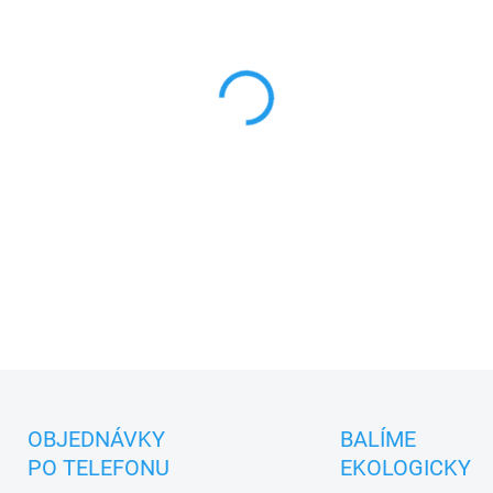
cena:
MŮŽEME DORUČIT DO:
12.8.2
−
+
Textilní hračka pro nejmenš
ÚSTŘEDNA BRNO.
DETAILNÍ INFORMACE
ZEPTAT SE
OBJEDNÁVKY
BALÍME
PO TELEFONU
EKOLOGICKY