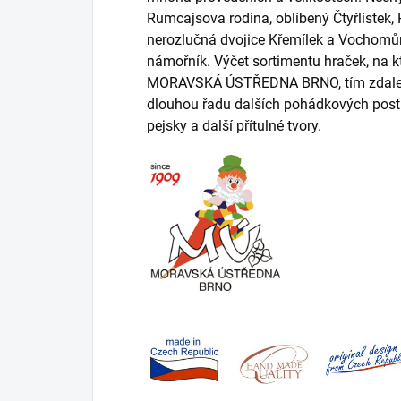
Rumcajsova rodina, oblíbený Čtyřlístek,
nerozlučná dvojice Křemílek a Vochomůr
námořník. Výčet sortimentu hraček, na k
MORAVSKÁ ÚSTŘEDNA BRNO, tím zdaleka n
dlouhou řadu dalších pohádkových postav
pejsky a další přítulné tvory.