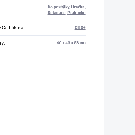
Do postýlky
,
Hračka
,
:
Dekorace
,
Praktické
 Certifikace
:
CE 0+
ry
:
40 x 43 x 53 cm