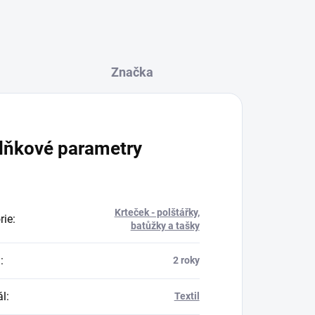
Značka
lňkové parametry
Krteček - polštářky,
rie
:
batůžky a tašky
a
:
2 roky
ál
:
Textil