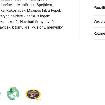
 Hurvínek s Máničkou i Spejblem,
Použití
ka, Rákosníček, Maxipes Fík a Pepek
terých najdete visačku s logem
Věk dle
ekončí. Návrháři firmy stvořili
iček, k tomu králíky, slony, medvídky,
Rozmě