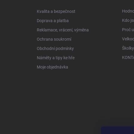
t
í
Hodno
Kvalita a bezpečnost
Kdo js
Doprava a platba
Proč 
Reklamace, vrácení, výměna
Velko
Ochrana soukromí
Školky
Obchodní podmínky
KONT
Náměty a tipy ke hře
Moje objednávka