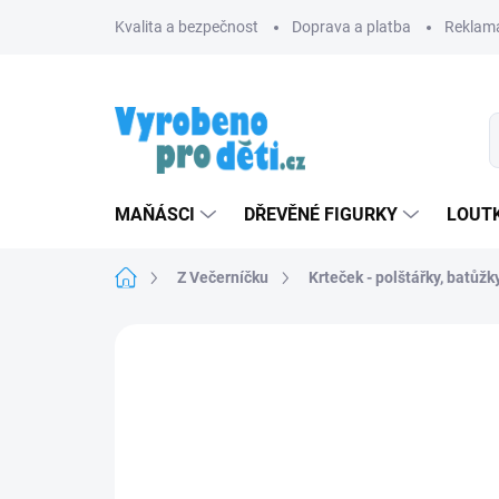
Přejít
Kvalita a bezpečnost
Doprava a platba
Reklama
na
obsah
MAŇÁSCI
DŘEVĚNÉ FIGURKY
LOUTK
Domů
Z Večerníčku
Krteček - polštářky, batůžk
Neohodnoceno
Podrobnosti hodnoce
TIP
ZNACKA_USTREDNA_BRNO