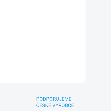
026
MOŽNOSTI DORUČENÍ
Přidat do košíku
í děti (0+). Český výrobek značky MORAVSKÁ
PODPORUJEME
ČESKÉ VÝROBCE