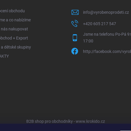
cení obchodu
info
@
vyrobenoprodeti.cz
me a co nabízíme
+420 605 217 547
u nás nakupovat
Jsme na telefonu Po-Pá 9:
obchod + Export
17:00
 a dětské skupiny
http://facebook.com/vyro
AKTY
B2B shop pro obchodníky - www.krokido.cz