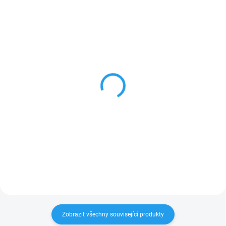
SKLADEM
SKLADEM
Bob a Bobek - maňásci
Bob a Bobek- prstoví
na ruku
maňásci
1 168 Kč
582 Kč
Do košíku
Do košíku
Zobrazit všechny související produkty