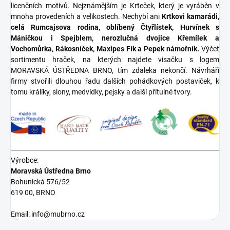
licenčních motivů. Nejznámějším je Krteček, který je vyráběn v
mnoha provedeních a velikostech. Nechybí ani
Krtkovi kamarádi,
celá Rumcajsova rodina, oblíbený Čtyřlístek, Hurvínek s
Máničkou i Spejblem, nerozlučná dvojice Křemílek a
Vochomůrka, Rákosníček, Maxipes Fík a Pepek námořník.
Výčet
sortimentu hraček, na kterých najdete visačku s logem
MORAVSKÁ ÚSTŘEDNA BRNO, tím zdaleka nekončí. Návrháři
firmy stvořili dlouhou řadu dalších pohádkových postaviček, k
tomu králíky, slony, medvídky, pejsky a další přítulné tvory.
Výrobce:
Moravská Ústředna Brno
Bohunická 576/52
619 00, BRNO
Email: info@mubrno.cz