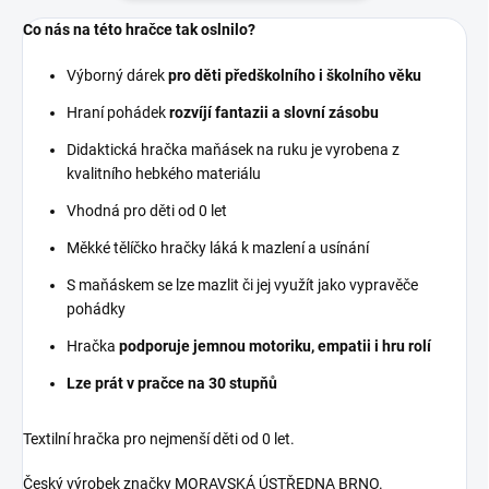
Co nás na této hračce tak oslnilo?
Výborný dárek
pro děti předškolního i školního věku
Hraní pohádek
rozvíjí fantazii a slovní zásobu
Didaktická hračka maňásek na ruku je vyrobena z
kvalitního hebkého materiálu
Vhodná pro děti od 0 let
Měkké tělíčko hračky láká k mazlení a usínání
S maňáskem se lze mazlit či jej využít jako vypravěče
pohádky
Hračka
podporuje jemnou motoriku, empatii i hru rolí
Lze prát v pračce na 30 stupňů
Textilní hračka pro nejmenší děti od 0 let.
Český výrobek značky MORAVSKÁ ÚSTŘEDNA BRNO.