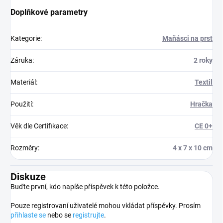
Doplňkové parametry
Kategorie
:
Maňásci na prst
Záruka
:
2 roky
Materiál
:
Textil
Použití
:
Hračka
Věk dle Certifikace
:
CE 0+
Rozměry
:
4 x 7 x 10 cm
Diskuze
Buďte první, kdo napíše příspěvek k této položce.
Pouze registrovaní uživatelé mohou vkládat příspěvky. Prosím
přihlaste se
nebo se
registrujte
.