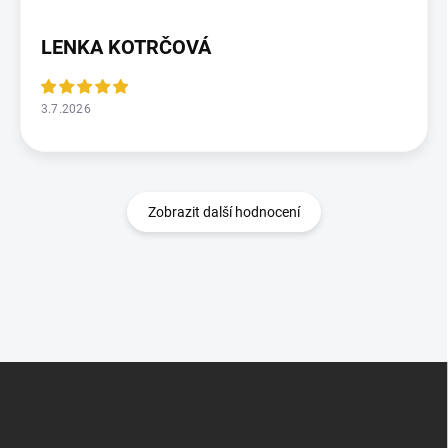
LENKA KOTRČOVÁ
3.7.2026
Zobrazit další hodnocení
Z
á
p
a