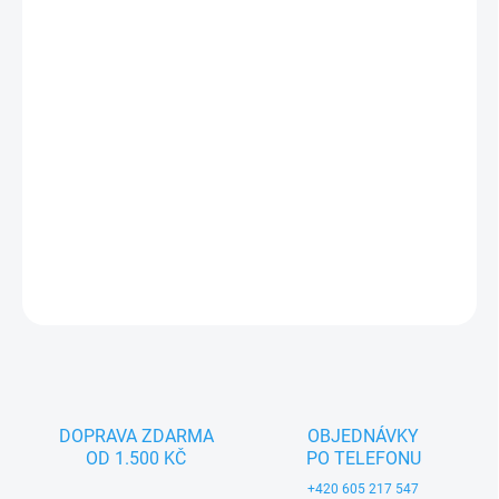
−
+
Přidat do košíku
Textilní hračka pro nejmenší děti (0+). Český výrobek značky
MORAVSKÁ ÚSTŘEDNA BRNO.
DETAILNÍ INFORMACE
ZEPTAT SE
DOPRAVA ZDARMA
OBJEDNÁVKY
OD 1.500 KČ
PO TELEFONU
+420 605 217 547