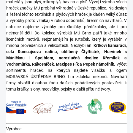
materiály jsou plyš, mikroplyš, bavlna a plsť. Vývoj i výroba všech
hraček značky MÚ probíhá výhradně v České republice. Na design
a řešení těchto textilních a plyšových hraček je kladen velký důraz
a výrobky proto vznikají v rukou odborníků, firemních návrhářů. V
nabídce najdeme výrobky pro školáky, předškoláky, ale i pro
nejmenší děti. Do kolekce výrobků MÚ Brno patří také mnoho
licenčních motivů. Nejznámějším je Krteček, který je vyráběn v
mnoha provedeních a velikostech. Nechybí ani
Krtkovi kamarádi,
celá Rumcajsova rodina, oblíbený Čtyřlístek, Hurvínek s
Máničkou i Spejblem, nerozlučná dvojice Křemílek a
Vochomůrka, Rákosníček, Maxipes Fík a Pepek námořník.
Výčet
sortimentu hraček, na kterých najdete visačku s logem
MORAVSKÁ ÚSTŘEDNA BRNO, tím zdaleka nekončí. Návrháři
firmy stvořili dlouhou řadu dalších pohádkových postaviček, k
tomu králíky, slony, medvídky, pejsky a další přítulné tvory.
Výrobce: