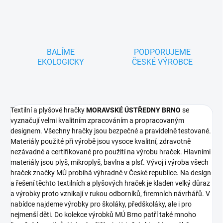
BALÍME
PODPORUJEME
EKOLOGICKY
ČESKÉ VÝROBCE
Textilní a plyšové hračky
MORAVSKÉ ÚSTŘEDNY BRNO
se
vyznačují velmi kvalitním zpracováním a propracovaným
designem. Všechny hračky jsou bezpečné a pravidelně testované.
Materiály použité při výrobě jsou vysoce kvalitní, zdravotně
nezávadné a certifikované pro použití na výrobu hraček. Hlavními
materiály jsou plyš, mikroplyš, bavlna a plsť. Vývoj i výroba všech
hraček značky MÚ probíhá výhradně v České republice. Na design
a řešení těchto textilních a plyšových hraček je kladen velký důraz
a výrobky proto vznikají v rukou odborníků, firemních návrhářů. V
nabídce najdeme výrobky pro školáky, předškoláky, ale i pro
nejmenší děti. Do kolekce výrobků MÚ Brno patří také mnoho