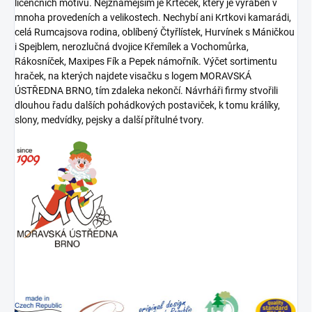
licenčních motivů. Nejznámějším je Krteček, který je vyráběn v
mnoha provedeních a velikostech. Nechybí ani Krtkovi kamarádi,
celá Rumcajsova rodina, oblíbený Čtyřlístek, Hurvínek s Máničkou
i Spejblem, nerozlučná dvojice Křemílek a Vochomůrka,
Rákosníček, Maxipes Fík a Pepek námořník. Výčet sortimentu
hraček, na kterých najdete visačku s logem MORAVSKÁ
ÚSTŘEDNA BRNO, tím zdaleka nekončí. Návrháři firmy stvořili
dlouhou řadu dalších pohádkových postaviček, k tomu králíky,
slony, medvídky, pejsky a další přítulné tvory.