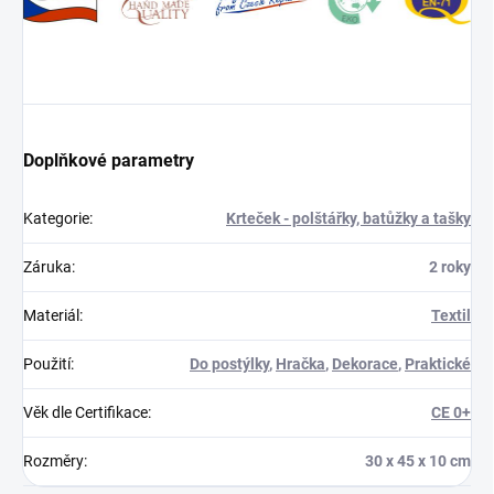
Doplňkové parametry
Kategorie
:
Krteček - polštářky, batůžky a tašky
Záruka
:
2 roky
Materiál
:
Textil
Použití
:
Do postýlky
,
Hračka
,
Dekorace
,
Praktické
Věk dle Certifikace
:
CE 0+
Rozměry
:
30 x 45 x 10 cm