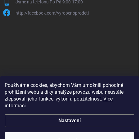
Jsme na telefonu Po-Pá 9:00-17:00
http://facebook.com/vyrobenoprodeti
Používáme cookies, abychom Vám umožnili pohodlné
prohlížení webu a díky analýze provozu webu neustále
zlepšovali jeho funkce, výkon a použitelnost.
Více
B2B shop pro obchodníky - www.krokido.cz
informací
Nastavení
Copyright 2026
Vyrobenoprodeti.cz
. Všechna práva vyhrazena.