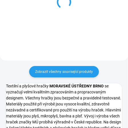
Krteček - sada
Krteček stojící - 70cm
skleněných kuliček (6ks)
(0+)
89 Kč
2 308 Kč
Do košíku
Do košíku
Zobrazit všechny související produkty
Textilní a plyšové hračky
MORAVSKÉ ÚSTŘEDNY BRNO
se
vyznačují velmi kvalitním zpracováním a propracovaným
designem. Všechny hračky jsou bezpečné a pravidelně testované.
Materiály použité při výrobě jsou vysoce kvalitní, zdravotně
nezávadné a certifikované pro použití na výrobu hraček. Hlavními
materiály jsou plyš, mikroplyš, bavlna a plsť. Vývoj i výroba všech
hraček značky MÚ probíhá výhradně v České republice. Na design