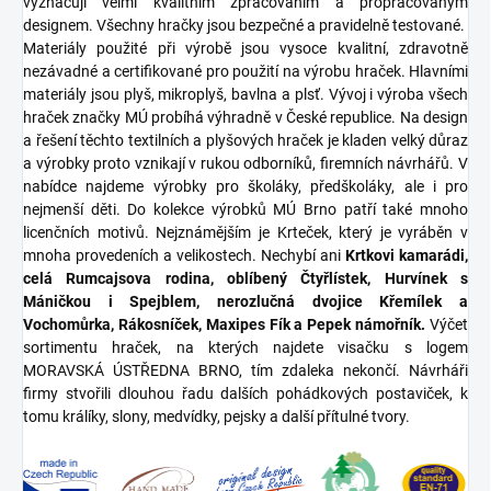
vyznačují velmi kvalitním zpracováním a propracovaným
designem. Všechny hračky jsou bezpečné a pravidelně testované.
Materiály použité při výrobě jsou vysoce kvalitní, zdravotně
nezávadné a certifikované pro použití na výrobu hraček. Hlavními
materiály jsou plyš, mikroplyš, bavlna a plsť. Vývoj i výroba všech
hraček značky MÚ probíhá výhradně v České republice. Na design
a řešení těchto textilních a plyšových hraček je kladen velký důraz
a výrobky proto vznikají v rukou odborníků, firemních návrhářů. V
nabídce najdeme výrobky pro školáky, předškoláky, ale i pro
nejmenší děti. Do kolekce výrobků MÚ Brno patří také mnoho
licenčních motivů. Nejznámějším je Krteček, který je vyráběn v
mnoha provedeních a velikostech. Nechybí ani
Krtkovi kamarádi,
celá Rumcajsova rodina, oblíbený Čtyřlístek, Hurvínek s
Máničkou i Spejblem, nerozlučná dvojice Křemílek a
Vochomůrka, Rákosníček, Maxipes Fík a Pepek námořník.
Výčet
sortimentu hraček, na kterých najdete visačku s logem
MORAVSKÁ ÚSTŘEDNA BRNO, tím zdaleka nekončí. Návrháři
firmy stvořili dlouhou řadu dalších pohádkových postaviček, k
tomu králíky, slony, medvídky, pejsky a další přítulné tvory.