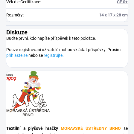
Věk dle Certifikace
:
CE 0+
Rozměry
:
14 x 17 x 28 cm
Diskuze
Buďte první, kdo napíše příspěvek k této položce.
Pouze registrovaní uživatelé mohou vkládat příspěvky. Prosím
přihlaste se
nebo se
registrujte
.
Textilní a plyšové hračky
MORAVSKÉ ÚSTŘEDNY BRNO
se