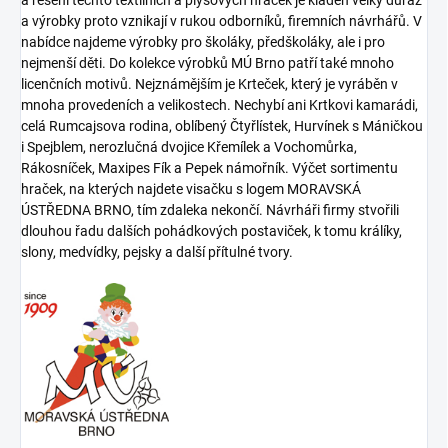
a řešení těchto textilních a plyšových hraček je kladen velký důraz
a výrobky proto vznikají v rukou odborníků, firemních návrhářů. V
nabídce najdeme výrobky pro školáky, předškoláky, ale i pro
nejmenší děti. Do kolekce výrobků MÚ Brno patří také mnoho
licenčních motivů. Nejznámějším je Krteček, který je vyráběn v
mnoha provedeních a velikostech. Nechybí ani Krtkovi kamarádi,
celá Rumcajsova rodina, oblíbený Čtyřlístek, Hurvínek s Máničkou
i Spejblem, nerozlučná dvojice Křemílek a Vochomůrka,
Rákosníček, Maxipes Fík a Pepek námořník. Výčet sortimentu
hraček, na kterých najdete visačku s logem MORAVSKÁ
ÚSTŘEDNA BRNO, tím zdaleka nekončí. Návrháři firmy stvořili
dlouhou řadu dalších pohádkových postaviček, k tomu králíky,
slony, medvídky, pejsky a další přítulné tvory.