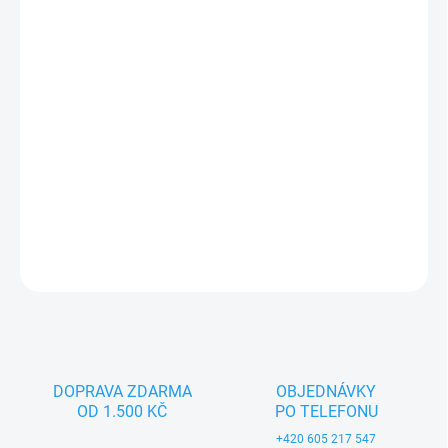
−
+
Přidat do košíku
Textilní hračka pro nejmenší děti (0+). Český výrobek značky
MORAVSKÁ ÚSTŘEDNA BRNO.
DETAILNÍ INFORMACE
ZEPTAT SE
DOPRAVA ZDARMA
OBJEDNÁVKY
OD 1.500 KČ
PO TELEFONU
+420 605 217 547