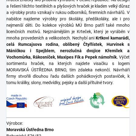
a řešení těchto textilních a plyšových hraček je kladen velký důraz
a výrobky proto vznikají v rukou odborníků, firemních návrhářů. V
nabídce najdeme výrobky pro školáky, předškoláky, ale i pro
nejmenší děti. Do kolekce výrobků MÚ Brno patří také mnoho
licenčních motivů. Nejznámějším je Krteček, který je vyráběn v
mnoha provedeních a velikostech. Nechybí ani
Krtkovi kamarádi,
celá Rumcajsova rodina, oblíbený Čtyřlístek, Hurvínek s
Máničkou i Spejblem, nerozlučná dvojice Křemílek a
Vochomůrka, Rákosníček, Maxipes Fík a Pepek námořník.
Výčet
sortimentu hraček, na kterých najdete visačku s logem
MORAVSKÁ ÚSTŘEDNA BRNO, tím zdaleka nekončí. Návrháři
firmy stvořili dlouhou řadu dalších pohádkových postaviček, k
tomu králíky, slony, medvídky, pejsky a další přítulné tvory.
Výrobce:
Moravská Ústředna Brno
Bohunická 576/52