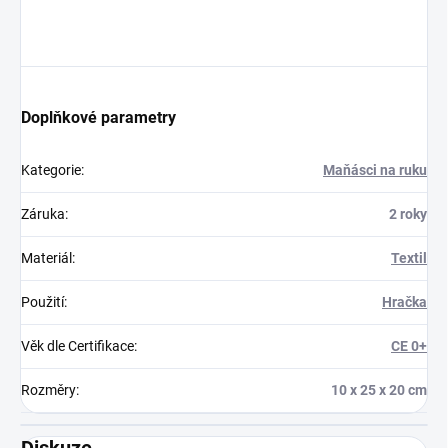
Doplňkové parametry
Kategorie
:
Maňásci na ruku
Záruka
:
2 roky
Materiál
:
Textil
Použití
:
Hračka
Věk dle Certifikace
:
CE 0+
Rozměry
:
10 x 25 x 20 cm
Diskuze