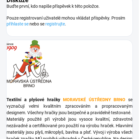
Buďte první, kdo napíše příspěvek k této položce.
Pouze registrovaní uživatelé mohou vkládat příspěvky. Prosím
přihlaste se
nebo se
registrujte
.
Textilní a plyšové hračky
MORAVSKÉ ÚSTŘEDNY BRNO
se
vyznačují velmi kvalitním zpracováním a propracovaným
designem. Všechny hračky jsou bezpečné a pravidelně testované.
Materiály použité při výrobě jsou vysoce kvalitní, zdravotně
nezávadné a certifikované pro použití na výrobu hraček. Hlavními
materiály jsou plyš, mikroplyš, bavlna a plsť. Vývoj i výroba všech
hraček značky MÚ probíhá výhradně v České republice. Na design