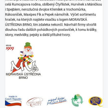
celá Rumcajsova rodina, oblíbený Čtyřlístek, Hurvínek s Máničkou
i Spejblem, nerozlučná dvojice Křemílek a Vochomůrka,
Rákosníček, Maxipes Fík a Pepek námořník. Výčet sortimentu
hraček, na kterých najdete visačku s logem MORAVSKÁ
ÚSTŘEDNA BRNO, tím zdaleka nekončí. Návrháři firmy stvořili
dlouhou řadu dalších pohádkových postaviček, k tomu králíky,
slony, medvídky, pejsky a další přítulné tvory.