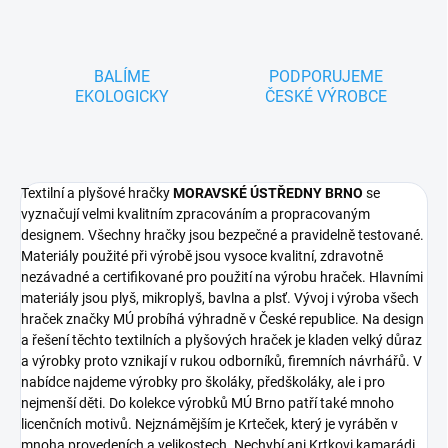
BALÍME
PODPORUJEME
EKOLOGICKY
ČESKÉ VÝROBCE
Textilní a plyšové hračky
MORAVSKÉ ÚSTŘEDNY BRNO
se
vyznačují velmi kvalitním zpracováním a propracovaným
designem. Všechny hračky jsou bezpečné a pravidelně testované.
Materiály použité při výrobě jsou vysoce kvalitní, zdravotně
nezávadné a certifikované pro použití na výrobu hraček. Hlavními
materiály jsou plyš, mikroplyš, bavlna a plsť. Vývoj i výroba všech
hraček značky MÚ probíhá výhradně v České republice. Na design
a řešení těchto textilních a plyšových hraček je kladen velký důraz
a výrobky proto vznikají v rukou odborníků, firemních návrhářů. V
nabídce najdeme výrobky pro školáky, předškoláky, ale i pro
nejmenší děti. Do kolekce výrobků MÚ Brno patří také mnoho
licenčních motivů. Nejznámějším je Krteček, který je vyráběn v
mnoha provedeních a velikostech. Nechybí ani Krtkovi kamarádi,