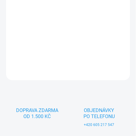
−
+
Přidat do košíku
Textilní hračka pro nejmenší děti (0+). Český výrobek značky
MORAVSKÁ ÚSTŘEDNA BRNO.
DETAILNÍ INFORMACE
ZEPTAT SE
DOPRAVA ZDARMA
OBJEDNÁVKY
OD 1.500 KČ
PO TELEFONU
+420 605 217 547