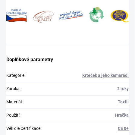
Doplňkové parametry
Kategorie
:
Krteček a jeho kamarádi
Záruka
:
2 roky
Materiál
:
Textil
Použití
:
Hračka
Věk dle Certifikace
:
CE 0+