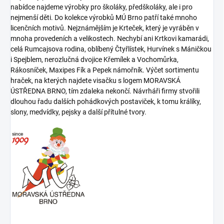
nabídce najdeme výrobky pro školáky, předškoláky, ale i pro
nejmenší děti. Do kolekce výrobků MÚ Brno patří také mnoho
licenčních motivů. Nejznámějším je Krteček, který je vyráběn v
mnoha provedeních a velikostech. Nechybí ani Krtkovi kamarádi,
celá Rumcajsova rodina, oblíbený Čtyřlístek, Hurvínek s Máničkou
i Spejblem, nerozlučná dvojice Křemílek a Vochomůrka,
Rákosníček, Maxipes Fík a Pepek námořník. Výčet sortimentu
hraček, na kterých najdete visačku s logem MORAVSKÁ
ÚSTŘEDNA BRNO, tím zdaleka nekončí. Návrháři firmy stvořili
dlouhou řadu dalších pohádkových postaviček, k tomu králíky,
slony, medvídky, pejsky a další přítulné tvory.