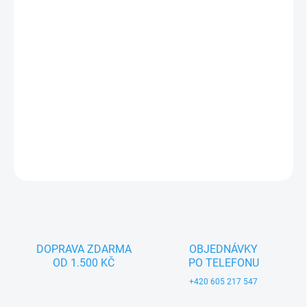
−
+
Přidat do košíku
Textilní hračka pro nejmenší děti (0+). Český výrobek značky
MORAVSKÁ ÚSTŘEDNA BRNO.
DETAILNÍ INFORMACE
ZEPTAT SE
DOPRAVA ZDARMA
OBJEDNÁVKY
OD 1.500 KČ
PO TELEFONU
+420 605 217 547