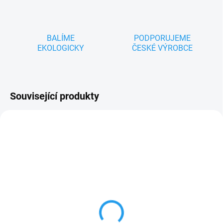
BALÍME
PODPORUJEME
EKOLOGICKY
ČESKÉ VÝROBCE
Související produkty
ZNACKA_USTREDNA_BRNO
ZNACKA_USTREDNA_BRNO
MOMENTÁLNĚ NEDOSTUPNÉ
SKLADEM
Krteček - batůžek 33cm
Krteček - v červeném
kulichu 20cm