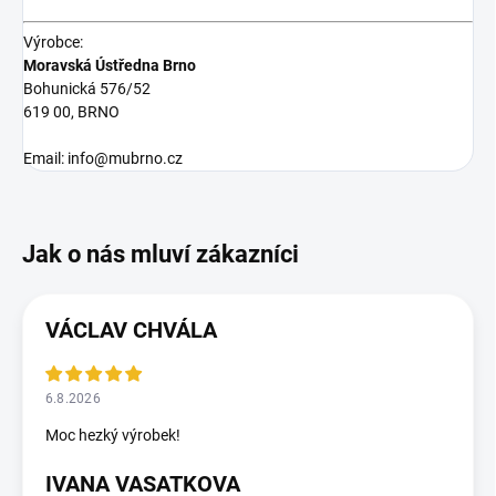
Výrobce:
Moravská Ústředna Brno
Bohunická 576/52
619 00, BRNO
Email: info@mubrno.cz
VÁCLAV CHVÁLA
6.8.2026
Moc hezký výrobek!
IVANA VASATKOVA