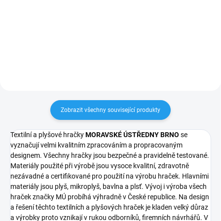
789 Kč
589 Kč
Detail
Do košíku
Zobrazit všechny související produkty
Textilní a plyšové hračky
MORAVSKÉ ÚSTŘEDNY BRNO
se
vyznačují velmi kvalitním zpracováním a propracovaným
designem. Všechny hračky jsou bezpečné a pravidelně testované.
Materiály použité při výrobě jsou vysoce kvalitní, zdravotně
nezávadné a certifikované pro použití na výrobu hraček. Hlavními
materiály jsou plyš, mikroplyš, bavlna a plsť. Vývoj i výroba všech
hraček značky MÚ probíhá výhradně v České republice. Na design
a řešení těchto textilních a plyšových hraček je kladen velký důraz
a výrobky proto vznikají v rukou odborníků, firemních návrhářů. V