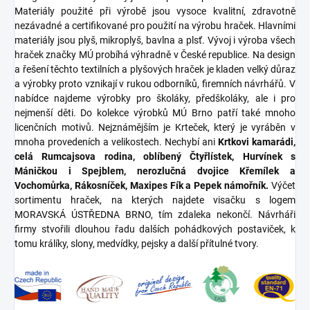
Materiály použité při výrobě jsou vysoce kvalitní, zdravotně
nezávadné a certifikované pro použití na výrobu hraček. Hlavními
materiály jsou plyš, mikroplyš, bavlna a plsť. Vývoj i výroba všech
hraček značky MÚ probíhá výhradně v České republice. Na design
a řešení těchto textilních a plyšových hraček je kladen velký důraz
a výrobky proto vznikají v rukou odborníků, firemních návrhářů. V
nabídce najdeme výrobky pro školáky, předškoláky, ale i pro
nejmenší děti. Do kolekce výrobků MÚ Brno patří také mnoho
licenčních motivů. Nejznámějším je Krteček, který je vyráběn v
mnoha provedeních a velikostech. Nechybí ani
Krtkovi kamarádi,
celá Rumcajsova rodina, oblíbený Čtyřlístek, Hurvínek s
Máničkou i Spejblem, nerozlučná dvojice Křemílek a
Vochomůrka, Rákosníček, Maxipes Fík a Pepek námořník.
Výčet
sortimentu hraček, na kterých najdete visačku s logem
MORAVSKÁ ÚSTŘEDNA BRNO, tím zdaleka nekončí. Návrháři
firmy stvořili dlouhou řadu dalších pohádkových postaviček, k
tomu králíky, slony, medvídky, pejsky a další přítulné tvory.