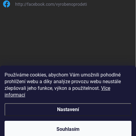
http://facebook.com/vyrobenoprodeti
Používáme cookies, abychom Vám umožnili pohodlné
prohlížení webu a díky analýze provozu webu neustále
zlepšovali jeho funkce, výkon a použitelnost.
Více
B2B shop pro obchodníky - www.krokido.cz
informací
Nastavení
Copyright 2026
Vyrobenoprodeti.cz
. Všechna práva vyhrazena.
Souhlasím
Vytvořil Shoptet