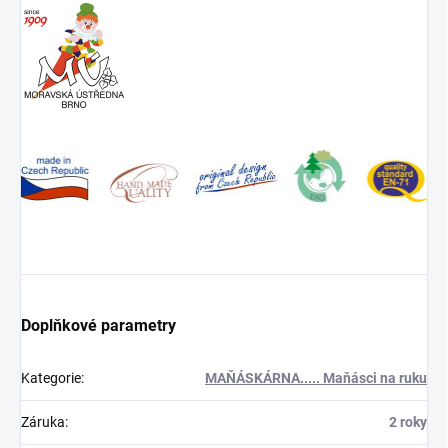
Doplňkové parametry
Kategorie
:
MAŇÁSKÁRNA..... Maňásci na ruku
Záruka
:
2 roky