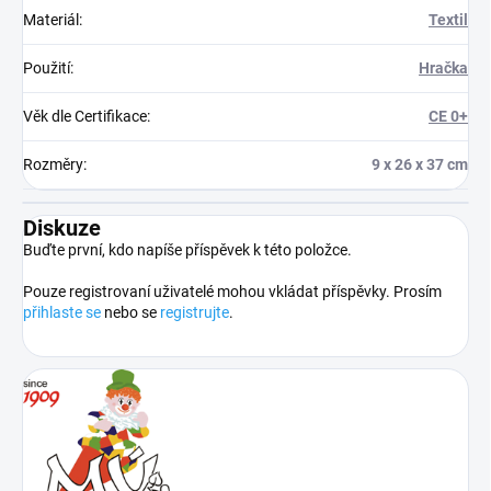
Materiál
:
Textil
Použití
:
Hračka
Věk dle Certifikace
:
CE 0+
Rozměry
:
9 x 26 x 37 cm
Diskuze
Buďte první, kdo napíše příspěvek k této položce.
Pouze registrovaní uživatelé mohou vkládat příspěvky. Prosím
přihlaste se
nebo se
registrujte
.