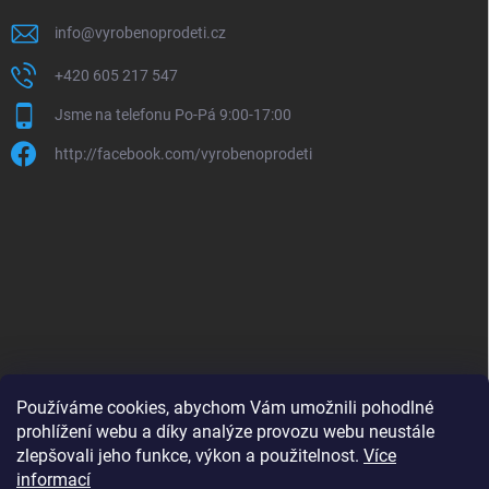
info
@
vyrobenoprodeti.cz
+420 605 217 547
Jsme na telefonu Po-Pá 9:00-17:00
http://facebook.com/vyrobenoprodeti
Používáme cookies, abychom Vám umožnili pohodlné
prohlížení webu a díky analýze provozu webu neustále
zlepšovali jeho funkce, výkon a použitelnost.
Více
B2B shop pro obchodníky - www.krokido.cz
informací