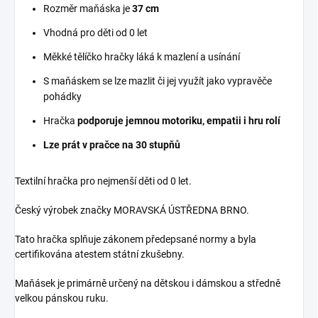
Rozměr maňáska je
37
cm
Vhodná pro děti od 0 let
Měkké tělíčko hračky láká k mazlení a usínání
S maňáskem se lze mazlit či jej využít jako vypravěče
pohádky
Hračka
podporuje jemnou motoriku, empatii i hru rolí
Lze prát v pračce na 30 stupňů
Textilní hračka pro nejmenší děti od 0 let.
Český výrobek značky MORAVSKÁ ÚSTŘEDNA BRNO.
Tato hračka splňuje zákonem předepsané normy a byla
certifikována atestem státní zkušebny.
Maňásek je primárně určený na dětskou i dámskou a středně
velkou pánskou ruku.