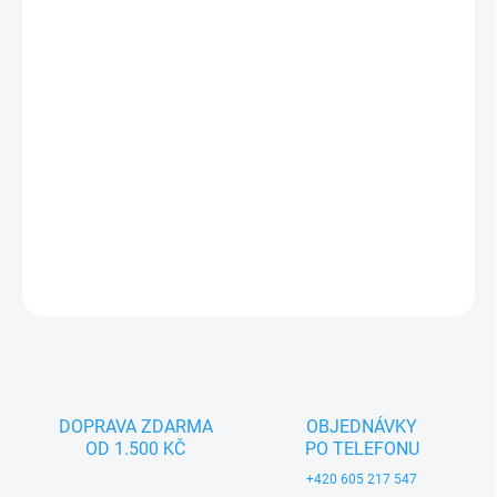
−
+
Přidat do košíku
Jsem Žabka, měkoučký maňásek z Krtečkovy party, heboučká k
pomazlení a večernímu usínání, přes den si zahrajeme maňáskové
divadlo a když se umažu, můžete mě snadno vyprat.
DETAILNÍ INFORMACE
ZEPTAT SE
DOPRAVA ZDARMA
OBJEDNÁVKY
OD 1.500 KČ
PO TELEFONU
+420 605 217 547