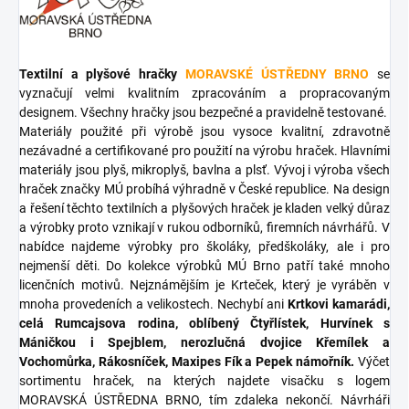
Textilní a plyšové hračky
MORAVSKÉ ÚSTŘEDNY BRNO
se
vyznačují velmi kvalitním zpracováním a propracovaným
designem. Všechny hračky jsou bezpečné a pravidelně testované.
Materiály použité při výrobě jsou vysoce kvalitní, zdravotně
nezávadné a certifikované pro použití na výrobu hraček. Hlavními
materiály jsou plyš, mikroplyš, bavlna a plsť. Vývoj i výroba všech
hraček značky MÚ probíhá výhradně v České republice. Na design
a řešení těchto textilních a plyšových hraček je kladen velký důraz
a výrobky proto vznikají v rukou odborníků, firemních návrhářů. V
nabídce najdeme výrobky pro školáky, předškoláky, ale i pro
nejmenší děti. Do kolekce výrobků MÚ Brno patří také mnoho
licenčních motivů. Nejznámějším je Krteček, který je vyráběn v
mnoha provedeních a velikostech. Nechybí ani
Krtkovi kamarádi,
celá Rumcajsova rodina, oblíbený Čtyřlístek, Hurvínek s
Máničkou i Spejblem, nerozlučná dvojice Křemílek a
Vochomůrka, Rákosníček, Maxipes Fík a Pepek námořník.
Výčet
sortimentu hraček, na kterých najdete visačku s logem
MORAVSKÁ ÚSTŘEDNA BRNO, tím zdaleka nekončí. Návrháři