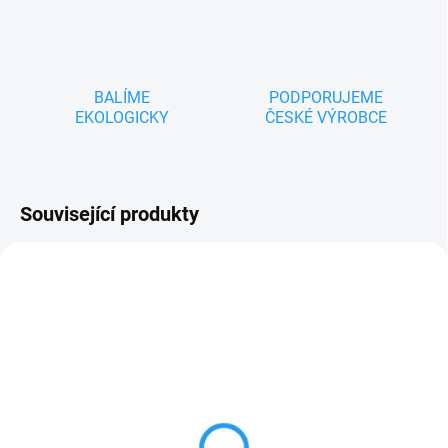
BALÍME
PODPORUJEME
EKOLOGICKY
ČESKÉ VÝROBCE
Související produkty
TIP
TIP
ZNACKA_USTREDNA_BRNO
ZNACKA_USTREDNA_BRNO
SKLADEM
SKLADEM
Ježek modrý maňásek
Krteček - maňásek 20cm