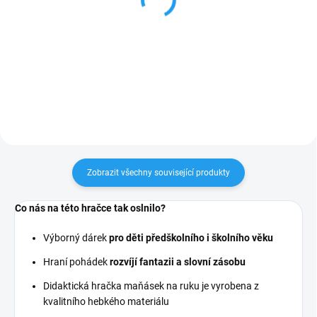
27cm
(0+)
665 Kč
600 Kč
Do košíku
Do košíku
Zobrazit všechny související produkty
Co nás na této hračce tak oslnilo?
Výborný dárek
pro děti předškolního i školního věku
Hraní pohádek
rozvíjí fantazii a slovní zásobu
Didaktická hračka maňásek na ruku je vyrobena z
kvalitního hebkého materiálu