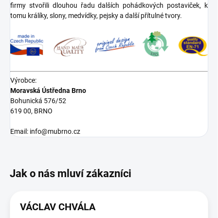
firmy stvořili dlouhou řadu dalších pohádkových postaviček, k
tomu králíky, slony, medvídky, pejsky a další přítulné tvory.
Výrobce:
Moravská Ústředna Brno
Bohunická 576/52
619 00, BRNO
Email: info@mubrno.cz
VÁCLAV CHVÁLA