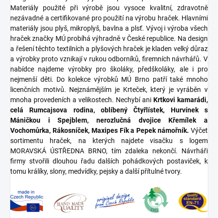
Materiály použité při výrobě jsou vysoce kvalitní, zdravotně
nezávadné a certifikované pro použití na výrobu hraček. Hlavními
materiály jsou plyš, mikroplyš, bavlna a plsť. Vývoj i výroba všech
hraček značky MÚ probíhá výhradně v České republice. Na design
a řešení těchto textilních a plyšových hraček je kladen velký důraz
a výrobky proto vznikají v rukou odborníků, firemních návrhářů. V
nabídce najdeme výrobky pro školáky, předškoláky, ale i pro
nejmenší děti. Do kolekce výrobků MÚ Brno patří také mnoho
licenčních motivů. Nejznámějším je Krteček, který je vyráběn v
mnoha provedeních a velikostech. Nechybí ani
Krtkovi kamarádi,
celá Rumcajsova rodina, oblíbený Čtyřlístek, Hurvínek s
Máničkou i Spejblem, nerozlučná dvojice Křemílek a
Vochomůrka, Rákosníček, Maxipes Fík a Pepek námořník.
Výčet
sortimentu hraček, na kterých najdete visačku s logem
MORAVSKÁ ÚSTŘEDNA BRNO, tím zdaleka nekončí. Návrháři
firmy stvořili dlouhou řadu dalších pohádkových postaviček, k
tomu králíky, slony, medvídky, pejsky a další přítulné tvory.