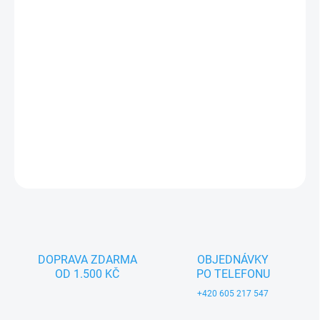
−
+
Přidat do košíku
Textilní hračka pro nejmenší děti (0+). Český výrobek značky
MORAVSKÁ ÚSTŘEDNA BRNO.
DETAILNÍ INFORMACE
ZEPTAT SE
DOPRAVA ZDARMA
OBJEDNÁVKY
OD 1.500 KČ
PO TELEFONU
+420 605 217 547