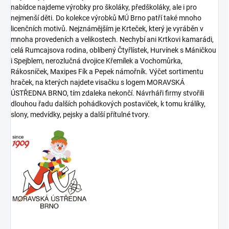
nabídce najdeme výrobky pro školáky, předškoláky, ale i pro
nejmenší děti. Do kolekce výrobků MÚ Brno patří také mnoho
licenčních motivů. Nejznámějším je Krteček, který je vyráběn v
mnoha provedeních a velikostech. Nechybí ani Krtkovi kamarádi,
celá Rumcajsova rodina, oblíbený Čtyřlístek, Hurvínek s Máničkou
i Spejblem, nerozlučná dvojice Křemílek a Vochomůrka,
Rákosníček, Maxipes Fík a Pepek námořník. Výčet sortimentu
hraček, na kterých najdete visačku s logem MORAVSKÁ
ÚSTŘEDNA BRNO, tím zdaleka nekončí. Návrháři firmy stvořili
dlouhou řadu dalších pohádkových postaviček, k tomu králíky,
slony, medvídky, pejsky a další přítulné tvory.