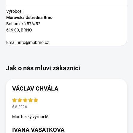
Výrobce:
Moravská Ústředna Brno
Bohunická 576/52
619 00, BRNO
Email: info@mubrno.cz
VÁCLAV CHVÁLA
6.8.2026
Moc hezký výrobek!
IVANA VASATKOVA