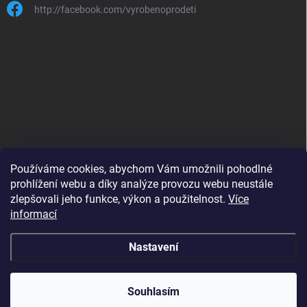
http://facebook.com/vyrobenoprodeti
Používáme cookies, abychom Vám umožnili pohodlné
prohlížení webu a díky analýze provozu webu neustále
zlepšovali jeho funkce, výkon a použitelnost.
Více
B2B shop pro obchodníky - www.krokido.cz
informací
Nastavení
Copyright 2026
Vyrobenoprodeti.cz
. Všechna práva vyhrazena.
Souhlasím
Vytvořil Shoptet