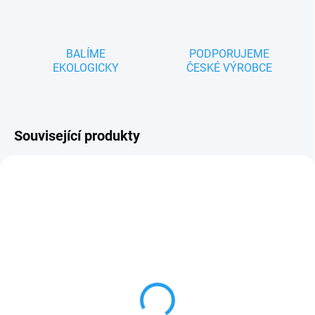
BALÍME
PODPORUJEME
EKOLOGICKY
ČESKÉ VÝROBCE
Související produkty
ZNACKA_USTREDNA_BRNO
ZNACKA_USTREDNA_BRNO
SKLADEM
SKLADEM
Krteček - v červeném
Krteček - stahovací
kulichu 20cm
batůžek oranžový