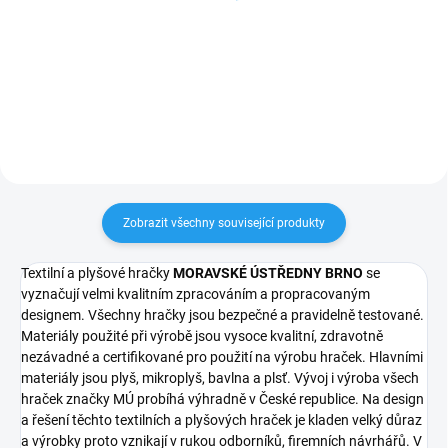
589 Kč
329 Kč
Do košíku
Do košíku
Zobrazit všechny související produkty
Textilní a plyšové hračky
MORAVSKÉ ÚSTŘEDNY BRNO
se
vyznačují velmi kvalitním zpracováním a propracovaným
designem. Všechny hračky jsou bezpečné a pravidelně testované.
Materiály použité při výrobě jsou vysoce kvalitní, zdravotně
nezávadné a certifikované pro použití na výrobu hraček. Hlavními
materiály jsou plyš, mikroplyš, bavlna a plsť. Vývoj i výroba všech
hraček značky MÚ probíhá výhradně v České republice. Na design
a řešení těchto textilních a plyšových hraček je kladen velký důraz
a výrobky proto vznikají v rukou odborníků, firemních návrhářů. V