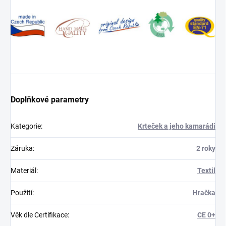
Doplňkové parametry
Kategorie
:
Krteček a jeho kamarádi
Záruka
:
2 roky
Materiál
:
Textil
Použití
:
Hračka
Věk dle Certifikace
:
CE 0+