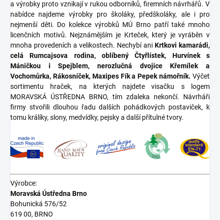
a výrobky proto vznikají v rukou odborníků, firemních návrhářů. V
nabídce najdeme výrobky pro školáky, předškoláky, ale i pro
nejmenší děti. Do kolekce výrobků MÚ Brno patří také mnoho
licenčních motivů. Nejznámějším je Krteček, který je vyráběn v
mnoha provedeních a velikostech. Nechybí ani
Krtkovi kamarádi,
celá Rumcajsova rodina, oblíbený Čtyřlístek, Hurvínek s
Máničkou i Spejblem, nerozlučná dvojice Křemílek a
Vochomůrka, Rákosníček, Maxipes Fík a Pepek námořník.
Výčet
sortimentu hraček, na kterých najdete visačku s logem
MORAVSKÁ ÚSTŘEDNA BRNO, tím zdaleka nekončí. Návrháři
firmy stvořili dlouhou řadu dalších pohádkových postaviček, k
tomu králíky, slony, medvídky, pejsky a další přítulné tvory.
Výrobce:
Moravská Ústředna Brno
Bohunická 576/52
619 00, BRNO