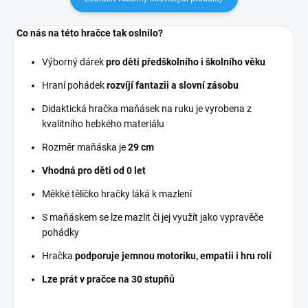
Co nás na této hračce tak oslnilo?
Výborný dárek
pro děti předškolního i školního věku
Hraní pohádek
rozvíjí fantazii a slovní zásobu
Didaktická hračka maňásek na ruku je vyrobena z
kvalitního hebkého materiálu
Rozměr maňáska je
29
cm
Vhodná pro děti od 0 let
Měkké tělíčko hračky láká k mazlení
S maňáskem se lze mazlit či jej využít jako vypravěče
pohádky
Hračka
podporuje jemnou motoriku, empatii i hru rolí
Lze prát v pračce na 30 stupňů