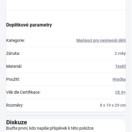
Doplňkové parametry
Kategorie
:
Maňásci pro nejmenší děti
Záruka
:
2 roky
Materiál
:
Textil
Použití
:
Hračka
Věk dle Certifikace
:
CE 0+
Rozměry
:
8 x 19 x 29 cm
Diskuze
Buďte první, kdo napíše příspěvek k této položce.