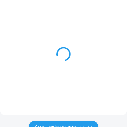
ZNACKA_USTREDNA_BRNO
ZNACKA_USTREDNA_BRNO
SKLADEM
SKLADEM
LIŠKA - textilní maňásek
VLK - textilní maňásek
na ruku 29cm
na ruku 30cm
417 Kč
467 Kč
Do košíku
Do košíku
Zobrazit všechny související produkty