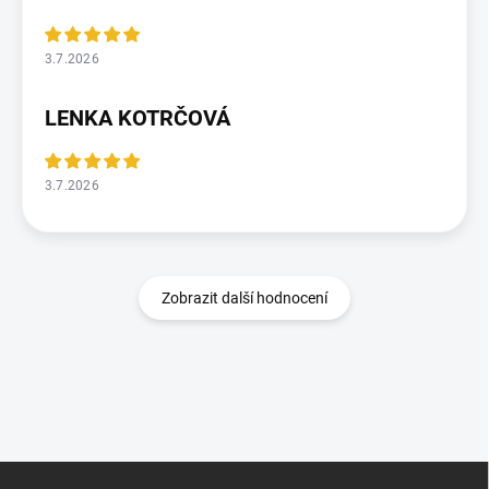
3.7.2026
LENKA KOTRČOVÁ
3.7.2026
Zobrazit další hodnocení
Z