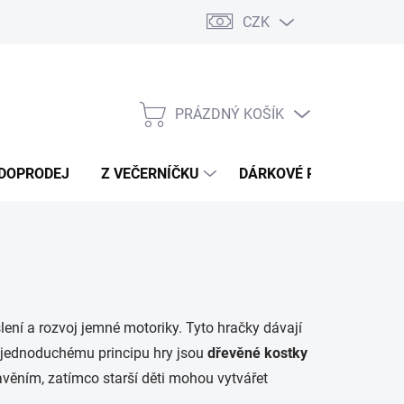
CZK
Náměty a tipy ke hře
Moje objednávka
PRÁZDNÝ KOŠÍK
NÁKUPNÍ
KOŠÍK
DOPRODEJ
Z VEČERNÍČKU
DÁRKOVÉ POUKAZY
šlení a rozvoj jemné motoriky. Tyto hračky dávají
íky jednoduchému principu hry jsou
dřevěné kostky
věním, zatímco starší děti mohou vytvářet