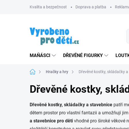
Přejít
Kvalita a bezpečnost
Doprava a platba
Reklama
na
obsah
MAŇÁSCI
DŘEVĚNÉ FIGURKY
LOUTK
Domů
Hračky a hry
Dřevěné kostky, skládačky a
Dřevěné kostky, sklá
Dřevěné kostky, skládačky a stavebnice
patří me
dětem prostor pro vlastní fantazii a umožňují jim
a stavebnice pro děti
vhodné pro široké věkové r
složitější konstrukce a rozvíjet svou představivos