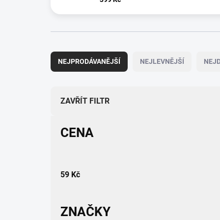
Ř
a
NEJPRODÁVANĚJŠÍ
NEJLEVNĚJŠÍ
NEJD
z
e
n
í
ZAVŘÍT FILTR
p
r
CENA
o
d
u
k
59
Kč
t
ů
ZNAČKY