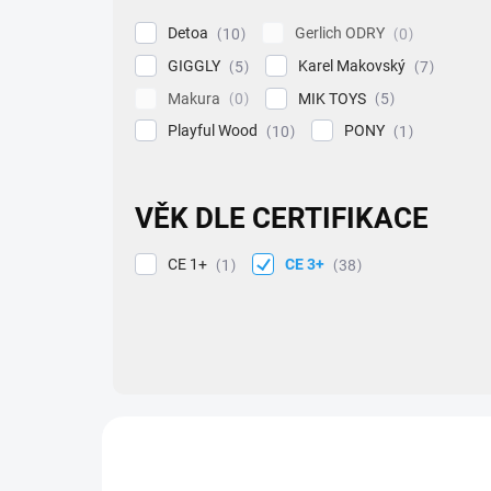
Detoa
Gerlich ODRY
10
0
GIGGLY
Karel Makovský
5
7
Makura
MIK TOYS
0
5
Playful Wood
PONY
10
1
VĚK DLE CERTIFIKACE
CE 1+
CE 3+
1
38
V
ý
ZNACKA_DETOA
p