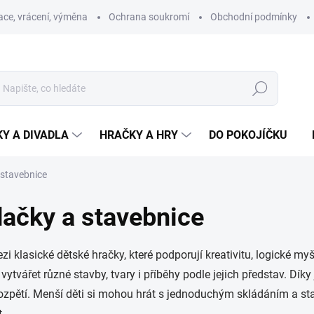
ce, vrácení, výměna
Ochrana soukromí
Obchodní podmínky
Hledat
Y A DIVADLA
HRAČKY A HRY
DO POKOJÍČKU
 stavebnice
dačky a stavebnice
zi klasické dětské hračky, které podporují kreativitu, logické my
 vytvářet různé stavby, tvary i příběhy podle jejich představ. D
ozpětí. Menší děti si mohou hrát s jednoduchým skládáním a sta
t.