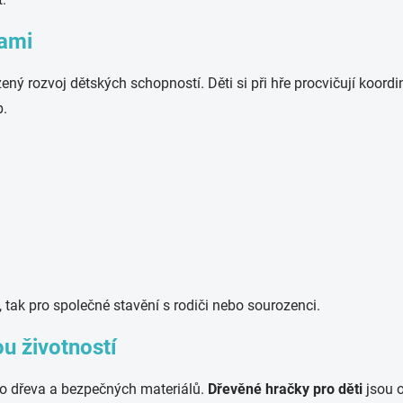
kami
ený rozvoj dětských schopností. Děti si při hře procvičují koordi
b.
 tak pro společné stavění s rodiči nebo sourozenci.
ou životností
ího dřeva a bezpečných materiálů.
Dřevěné hračky pro děti
jsou o