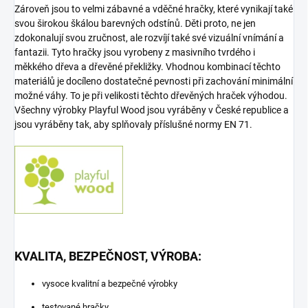
Zároveň jsou to velmi zábavné a vděčné hračky, které vynikají také
svou širokou škálou barevných odstínů. Děti proto, ne jen
zdokonalují svou zručnost, ale rozvíjí také své vizuální vnímání a
fantazii. Tyto hračky jsou vyrobeny z masivního tvrdého i
měkkého dřeva a dřevěné překližky. Vhodnou kombinací těchto
materiálů je docíleno dostatečné pevnosti při zachování minimální
možné váhy. To je při velikosti těchto dřevěných hraček výhodou.
Všechny výrobky Playful Wood jsou vyráběny v České republice a
jsou vyráběny tak, aby splňovaly příslušné normy EN 71.
KVALITA, BEZPEČNOST, VÝROBA:
vysoce kvalitní a bezpečné výrobky
testované hračky