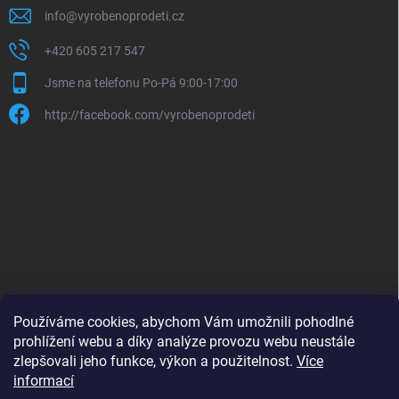
info
@
vyrobenoprodeti.cz
+420 605 217 547
Jsme na telefonu Po-Pá 9:00-17:00
http://facebook.com/vyrobenoprodeti
Používáme cookies, abychom Vám umožnili pohodlné
prohlížení webu a díky analýze provozu webu neustále
zlepšovali jeho funkce, výkon a použitelnost.
Více
B2B shop pro obchodníky - www.krokido.cz
informací