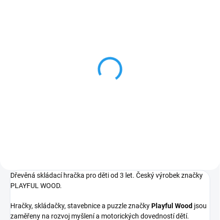
SKLADEM
SKLADEM
JAVOROVÝ LIST -
KRUHELNÍK - didaktická
didaktická skládačka
skládačka
239 Kč
380 Kč
Do košíku
Do košíku
Dřevěná skládací hračka pro děti od 3 let. Český výrobek značky
PLAYFUL WOOD.
Hračky, skládačky, stavebnice a puzzle značky
Playful Wood
jsou
zaměřeny na rozvoj myšlení a motorických dovedností dětí.