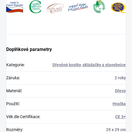
Doplňkové parametry
Kategorie
:
Dřevěné kostky, skládačky a stavebnice
Záruka
:
2 roky
Materiál
:
Dřevo
Použití
:
Hračka
Věk dle Certifikace
:
CE 3+
Rozměry
:
29 x 29 cm