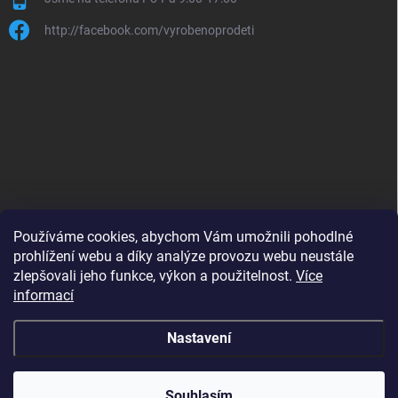
http://facebook.com/vyrobenoprodeti
Používáme cookies, abychom Vám umožnili pohodlné
prohlížení webu a díky analýze provozu webu neustále
zlepšovali jeho funkce, výkon a použitelnost.
Více
B2B shop pro obchodníky - www.krokido.cz
informací
Nastavení
Copyright 2026
Vyrobenoprodeti.cz
. Všechna práva vyhrazena.
Souhlasím