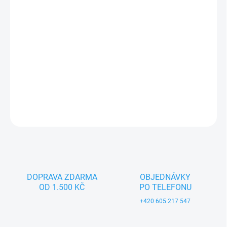
−
+
Přidat do košíku
Dřevěná skládací hračka pro děti od 3 let. Český výrobek značky
MAKOVSKÝ.
DETAILNÍ INFORMACE
ZEPTAT SE
DOPRAVA ZDARMA
OBJEDNÁVKY
OD 1.500 KČ
PO TELEFONU
+420 605 217 547