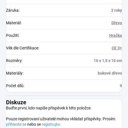
Záruka
:
2 roky
Materiál
:
Dřevo
Použití
:
Hračka
Věk dle Certifikace
:
CE 3+
Rozměry
:
16 x 1,5 x 10 cm
Materiály
:
bukové dřevo
Počet dílů
:
9
Diskuze
Buďte první, kdo napíše příspěvek k této položce.
Pouze registrovaní uživatelé mohou vkládat příspěvky. Prosím
přihlaste se
nebo se
registrujte
.