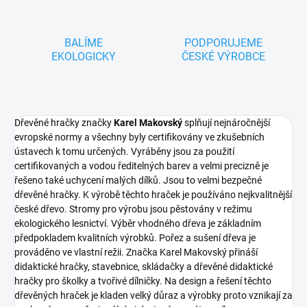
BALÍME
PODPORUJEME
EKOLOGICKY
ČESKÉ VÝROBCE
Dřevěné hračky značky
Karel Makovský
splňují nejnáročnější
evropské normy a všechny byly certifikovány ve zkušebních
ústavech k tomu určených. Vyráběny jsou za použití
certifikovaných a vodou ředitelných barev a velmi precizně je
řešeno také uchycení malých dílků. Jsou to velmi bezpečné
dřevěné hračky. K výrobě těchto hraček je používáno nejkvalitnější
české dřevo. Stromy pro výrobu jsou pěstovány v režimu
ekologického lesnictví. Výběr vhodného dřeva je základním
předpokladem kvalitních výrobků. Pořez a sušení dřeva je
prováděno ve vlastní režii. Značka Karel Makovský přináší
didaktické hračky, stavebnice, skládačky a dřevěné didaktické
hračky pro školky a tvořivé dílničky. Na design a řešení těchto
dřevěných hraček je kladen velký důraz a výrobky proto vznikají za