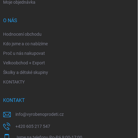
Moje objednávka
O NÁS
Hodnocení obchodu
Kdo jsme a co nabízíme
Proč u nás nakupovat
Velkoobchod + Export
Školky a dětské skupiny
KONTAKTY
KONTAKT
info
@
vyrobenoprodeti.cz
+420 605 217 547
Jsme na telefonu Po-Pá 9:00-17:00