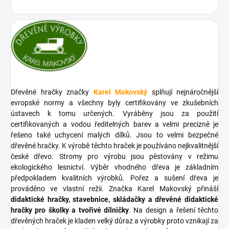
Dřevěné hračky značky
Karel Makovský
splňují nejnáročnější
evropské normy a všechny byly certifikovány ve zkušebních
ústavech k tomu určených. Vyráběny jsou za použití
certifikovaných a vodou ředitelných barev a velmi precizně je
řešeno také uchycení malých dílků. Jsou to velmi bezpečné
dřevěné hračky. K výrobě těchto hraček je používáno nejkvalitnější
české dřevo. Stromy pro výrobu jsou pěstovány v režimu
ekologického lesnictví. Výběr vhodného dřeva je základním
předpokladem kvalitních výrobků. Pořez a sušení dřeva je
prováděno ve vlastní režii. Značka Karel Makovský přináší
didaktické hračky, stavebnice, skládačky a dřevěné didaktické
hračky pro školky a tvořivé dílničky
. Na design a řešení těchto
dřevěných hraček je kladen velký důraz a výrobky proto vznikají za